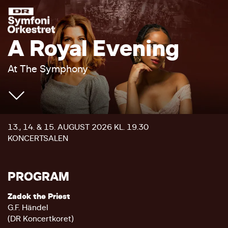
A Royal Evening
At The Symphony
13., 14. & 15. AUGUST 2026 KL. 19.30
KONCERTSALEN
PROGRAM
Zadok the Priest
G.F. Händel
(DR Koncertkoret)