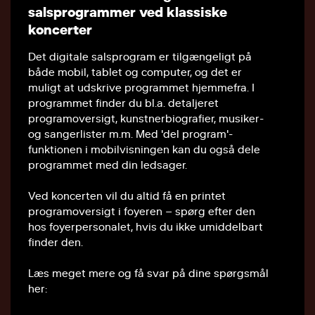
salsprogrammer ved klassiske
Ekstra
koncerter
Mads Kjølby
Jinyu Ling
Det digitale salsprogram er tilgængeligt på
Deny Vogrin
både mobil, tablet og computer, og det er
muligt at udskrive programmet hjemmefra. I
programmet finder du bl.a. detaljeret
programoversigt, kunstnerbiografier, musiker-
og sangerlister m.m. Med 'del program'-
funktionen i mobilvisningen kan du også dele
programmet med din ledsager.
Ved koncerten vil du altid få en printet
programoversigt i foyeren – spørg efter den
hos foyerpersonalet, hvis du ikke umiddelbart
finder den.
Læs meget mere og få svar på dine spørgsmål
her: