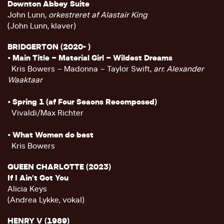
Downton Abbey Suite
John Lunn,
orkestreret af Alastair King
(John Lunn, klaver)
BRIDGERTON (2020- )
• Main Title – Material Girl – Wildest Dreams
Kris Bowers – Madonna – Taylor Swift,
arr. Alexander
Waaktaar
• Spring 1 (af Four Seaons Recomposed)
Vivaldi/Max Richter
• What Women do best
Kris Bowers
QUEEN CHARLOTTE (2023)
If I Ain’t Got You
Alicia Keys
(Andrea Lykke, vokal)
HENRY V (1989)