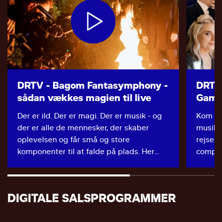
Gustav Wetterbrandt
Anderse
02.06.
Fagot
xx
xx
xx
Horn
DRTV - Bagom Fantasymphony -
DRTV
xx
sådan vækkes magien til live
Gami
xx
xx
Der er ild. Der er magi. Der er musik - og
Kom me
xx
der er alle de mennesker, der skaber
musike
oplevelsen og får små og store
rejser t
Trompet
komponenter til at falde på plads. Her
comput
xx
går vi bagom Fantasymphony og ser,
Mød de
xx
hvordan magien vækkes til live.
Bateso
xx
Medvirkende: Nicolai Abrahamsen,
den le
DIGITALE SALSPROGRAMMER
Basun
Cassandra Lemoine, Bjørn Fjæstad, Tuva
Jesper
Marek Adam Stolarczyk
Semmingsen, David Bateson, Martin
koncer
Brian Bindner