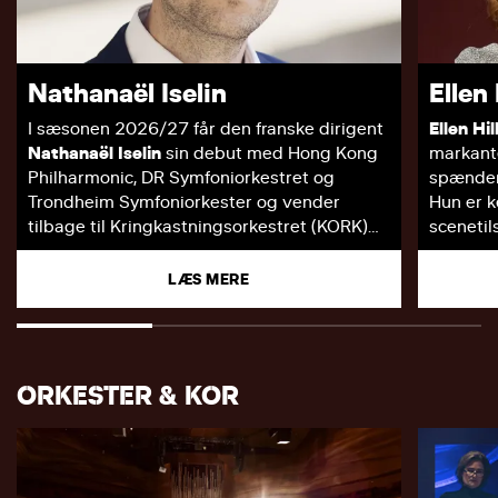
God fornøjelse!
Nathanaël Iselin
Ellen
I sæsonen 2026/27 får den franske dirigent
Ellen Hi
Nathanaël Iselin
sin debut med Hong Kong
markante
Philharmonic, DR Symfoniorkestret og
spænder 
Trondheim Symfoniorkester og vender
Hun er k
tilbage til Kringkastningsorkestret (KORK)
scenetil
og Aalborg Symfoniorkester.
stemme 
årtier h
LÆS MERE
Som Artistic Partner ved Kymi Sinfonietta i
anmelde
Finland og Associate Conductor ved
samarbe
Singapore Symphony Orchestra optræder
filmskab
Iselin med Finnish Radio Symphony
en efter
ORKESTER & KOR
Orchestra (Musica nova Helsinki), KORK,
hvor hu
Iceland Symphony og Oulu Symphony, hvor
formår a
han har dirigeret repertoire, der spænder
mellem 
fra Berlioz’ 'Symphonie fantastique' til
Bruckners Symfoni nr. 3 og Debussys 'La