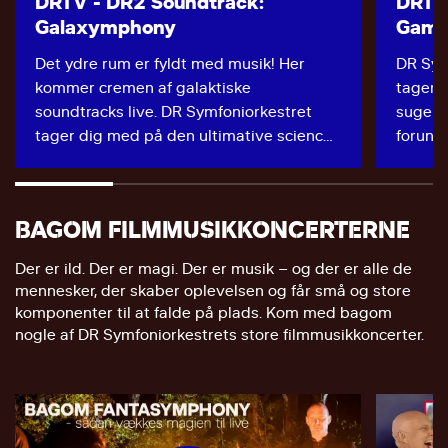
DRTV - DR2 Soundtrack:
DRTV 
Henrik Schou Kristensen
Palle Skovlund
Galaxymphony
Gami
Ditlev Damkjær
Jens Olav Heckmann
Gerrit H. Mylius
Malte Løvgren
Det ydre rum er fyldt med musik! Her
DR Sym
Mads Lundahl Kristensen
kommer cremen af galaktiske
tager 
Nicholas Franco
Bas
soundtracks live. DR Symfoniorkestret
suger d
Jonathan Colbert
Piet Larsen
tager dig med på den ultimative science-
forunde
Asger Lynge Petersen
fictionkoncert, når det forvandler sig til
Koncer
Fløjte
Jakob Vad
Tusindårsfalken og flyver afsted på en
som væ
xx
Richard Låås
symfonisk rumrejse gennem musikalske
gaming
xx
Martin Palsmar
BAGOM FILMMUSIKKONCERTERNE
universer og filmiske galakser.
fortolk
xx
Rasmus Kure Thomsen
Koncertoptagelse fra 2017. Vært: Jakob
World o
Per Høyer
Der er ild. Der er magi. Der er musik – og der er alle de
Obo
Stegelmann. Dirigent: Anthony Hermus.
og Call
Mikkel Tuxen
mennesker, der skaber oplevelsen og får små og store
xx
Solist: Jihye Kim. Udløber: 23. jan 2028
musiker
Marcel Slakonja
komponenter til at falde på plads. Kom med bagom
xx
Kristian Krebs
Koncert
nogle af DR Symfoniorkestrets store filmmusikkoncerter.
xx
over 25
følelse
Klarinet
Medvir
Søren Elbo
Koncert
Andrea Batista
Tuva S