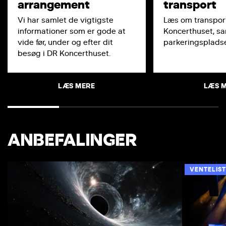
arrangement
transport
Vi har samlet de vigtigste
Læs om transport
informationer som er gode at
Koncerthuset, s
vide før, under og efter dit
parkeringspladse
besøg i DR Koncerthuset.
LÆS MERE
LÆS 
ANBEFALINGER
VENTELIST