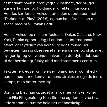
et markant navn blandt yngre kunstnere, der bruger
egne erfaringer og holdninger direkte i musikken.
Hendes karriere er vokset støt siden debutalbummet
“Darkness at Play” (2018), og hun har i årenes løb delt
scene med bl.a. Erykah Badu.
Hun er vokset op mellem Toulouse, Dakar, Oakland, New
York, Dublin og bor i dag i London - et internationalt
afsæt, der tydeligt kan høres i hendes musik. Her
bevæger hun sig ubesværet mellem genrer og skaber et
nysgerrigt og vellydende univers fra det dybe dubbede
til det henslængt funky, altid med stemmen i centrum.
Teksterne kredser om følelser, forandringer og frihed -
både i mødet med omverdenens strukturer og i de indre
kampe, man bærer med sig.
Som ung blev hun optaget af afroamerikanske ikoner
som Ella Fitzgerald og Nina Simone og deres evne til at
lade stemmen rumme hele det menneskelige