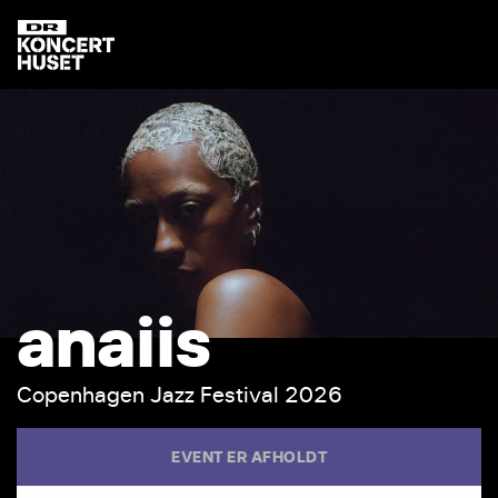
a
n
a
i
i
s
C
o
p
e
n
h
a
g
e
n
J
a
z
z
F
e
s
t
i
v
a
l
2
0
2
6
EVENT ER AFHOLDT