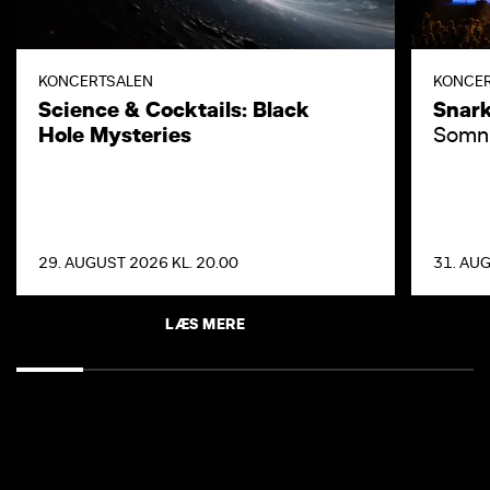
KONCERTSALEN
KONCE
Science & Cocktails: Black
Snar
Hole Mysteries
Somni
29. AUGUST 2026 KL. 20.00
31. AUG
LÆS MERE