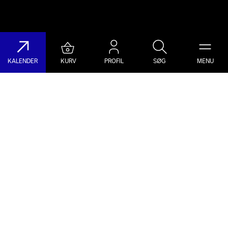
KALENDER
KURV
PROFIL
SØG
MENU
Søg på DR Koncerthuset
Genre
Dato
Vælg Genre
Vælg Dato
Nyhedsbrev
Populære søgninger
TILMELD NYHEDSBREV