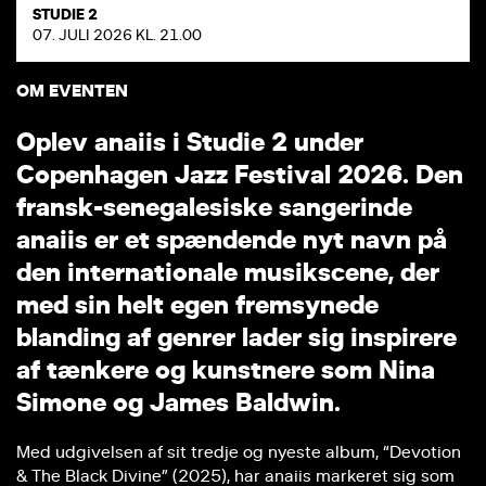
STUDIE 2
07. JULI 2026 KL. 21.00
OM EVENTEN
O
p
l
e
v
a
n
a
i
i
s
i
S
t
u
d
i
e
2
u
n
d
e
r
C
o
p
e
n
h
a
g
e
n
J
a
z
z
F
e
s
t
i
v
a
l
2
0
2
6
.
D
e
n
f
r
a
n
s
k
-
s
e
n
e
g
a
l
e
s
i
s
k
e
s
a
n
g
e
r
i
n
d
e
a
n
a
i
i
s
e
r
e
t
s
p
æ
n
d
e
n
d
e
n
y
t
n
a
v
n
p
å
d
e
n
i
n
t
e
r
n
a
t
i
o
n
a
l
e
m
u
s
i
k
s
c
e
n
e
,
d
e
r
m
e
d
s
i
n
h
e
l
t
e
g
e
n
f
r
e
m
s
y
n
e
d
e
b
l
a
n
d
i
n
g
a
f
g
e
n
r
e
r
l
a
d
e
r
s
i
g
i
n
s
p
i
r
e
r
e
a
f
t
æ
n
k
e
r
e
o
g
k
u
n
s
t
n
e
r
e
s
o
m
N
i
n
a
S
i
m
o
n
e
o
g
J
a
m
e
s
B
a
l
d
w
i
n
.
Med udgivelsen af sit tredje og nyeste album, “Devotion
& The Black Divine” (2025), har anaiis markeret sig som