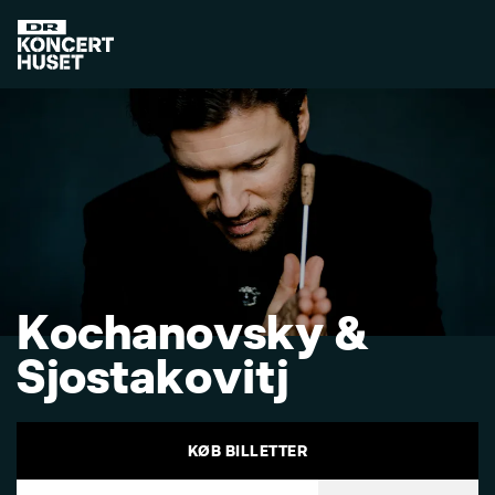
K
o
c
h
a
n
o
v
s
k
y
&
S
j
o
s
t
a
k
o
v
i
t
j
KØB BILLETTER