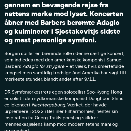
g
e
n
n
e
m
e
n
b
e
v
æ
g
e
n
d
e
r
e
j
s
e
f
r
a
n
a
t
t
e
n
s
m
ø
r
k
e
m
o
d
l
y
s
e
t
.
K
o
n
c
e
r
t
e
n
å
b
n
e
r
m
e
d
B
a
r
b
e
r
s
b
e
r
ø
m
t
e
A
d
a
g
i
o
o
g
k
u
l
m
i
n
e
r
e
r
i
S
j
o
s
t
a
k
o
v
i
t
j
s
s
i
d
s
t
e
o
g
m
e
s
t
p
e
r
s
o
n
l
i
g
e
s
y
m
f
o
n
i
.
Sorgen spiller en bærende rolle i denne særlige koncert,
som indledes med den amerikanske komponist Samuel
Barbers
Adagio for strygere
– et værk, hvis smertefulde
længsel men samtidig trodsige ånd Amerika har søgt til i
mørkeste stunder, blandt andet efter 9/11.
DR Symfoniorkestrets egen solocellist Soo-Kyong Hong
er solist i den sydkoreanske komponist Donghoon Shins
cellokoncert
Nachtergebung
. Værket, der havde
urpremiere i 2022 i Berliner Filharmornien, henter sin
inspiration fra Georg Trakls poesi og skildrer
menneskesjælens kamp mod modernitetens mani og
grusomhed.