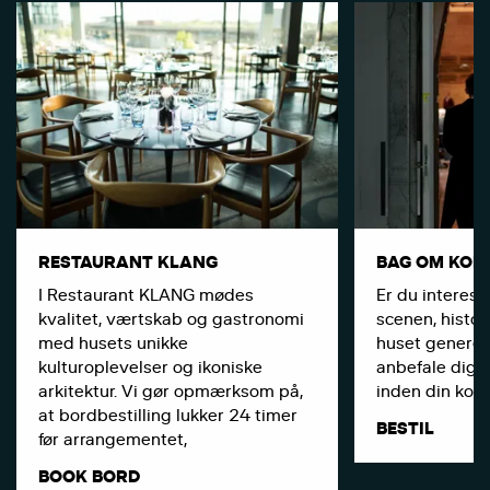
RESTAURANT KLANG
BAG OM KON
I Restaurant KLANG mødes
Er du interess
kvalitet, værtskab og gastronomi
scenen, histor
med husets unikke
huset generelt
kulturoplevelser og ikoniske
anbefale dig a
arkitektur. Vi gør opmærksom på,
inden din konc
at bordbestilling lukker 24 timer
BESTIL
før arrangementet,
BOOK BORD