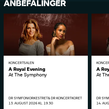
ANBEFALINGER
KONCERTSALEN
KONCE
A Royal Evening
A Roy
At The Symphony
At T
DR SYMFONIORKESTRET
& DR KONCERTKORET
DR SYM
13. AUGUST 2026 KL. 19.30
14. AUG