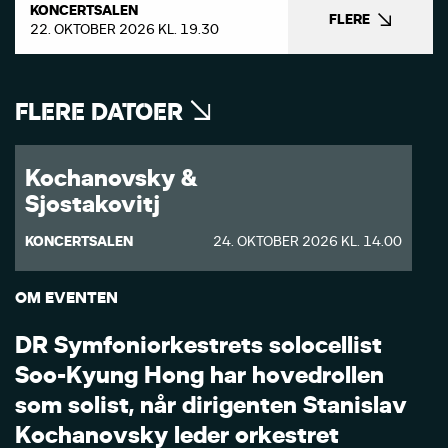
KONCERTSALEN
FLERE
22. OKTOBER 2026 KL. 19.30
FLERE DATOER
Kochanovsky &
Sjostakovitj
KONCERTSALEN
24. OKTOBER 2026 KL. 14.00
OM EVENTEN
D
R
S
y
m
f
o
n
i
o
r
k
e
s
t
r
e
t
s
s
o
l
o
c
e
l
l
i
s
t
S
o
o
-
K
y
u
n
g
H
o
n
g
h
a
r
h
o
v
e
d
r
o
l
l
e
n
s
o
m
s
o
l
i
s
t
,
n
å
r
d
i
r
i
g
e
n
t
e
n
S
t
a
n
i
s
l
a
v
K
o
c
h
a
n
o
v
s
k
y
l
e
d
e
r
o
r
k
e
s
t
r
e
t