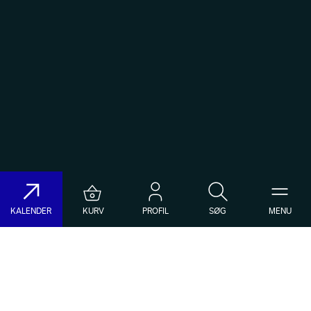
KALENDER
KURV
PROFIL
SØG
MENU
Søg på DR Koncerthuset
Genre
Dato