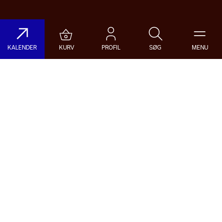
KALENDER
KURV
PROFIL
SØG
MENU
Søg på DR Koncerthuset
Genre
Dato
Vælg Genre
Vælg Dato
Nyhedsbrev
Populære søgninger
TILMELD NYHEDSBREV