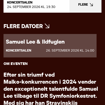
KONCERTSALEN
FLERE
24. SEPTEMBER 2026 KL. 19.30
FLERE DATOER
Samuel Lee & Ildfuglen
KONCERTSALEN
26. SEPTEMBER 2026 KL. 14.00
OM EVENTEN
E
f
t
e
r
s
i
n
t
r
i
u
m
f
v
e
d
M
a
l
k
o
-
k
o
n
k
u
r
r
e
n
c
e
n
i
2
0
2
4
v
e
n
d
e
r
d
e
n
e
x
c
e
p
t
i
o
n
e
l
t
t
a
l
e
n
t
f
u
l
d
e
S
a
m
u
e
l
L
e
e
t
i
l
b
a
g
e
t
i
l
D
R
S
y
m
f
o
n
i
o
r
k
e
s
t
r
e
t
.
M
e
d
s
i
g
h
a
r
h
a
n
S
t
r
a
v
i
n
s
k
i
j
s