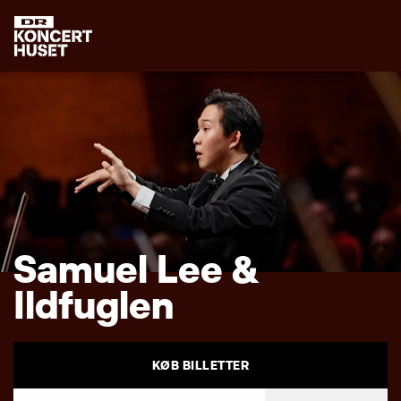
S
a
m
u
e
l
L
e
e
&
I
l
d
f
u
g
l
e
n
KØB BILLETTER