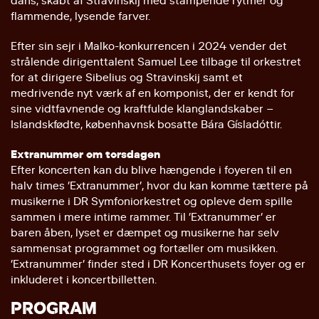
dans, skabt af Stravinskij med stampende rytmer og
flammende, lysende farver.
Efter sin sejr i Malko-konkurrencen i 2024 vender det
strålende dirigenttalent Samuel Lee tilbage til orkestret
for at dirigere Sibelius og Stravinskij samt et
medrivende nyt værk af en komponist, der er kendt for
sine vidtfavnende og kraftfulde klanglandskaber –
Islandskfødte, københavnsk bosatte Bára Gísladóttir.
Extranummer om torsdagen
Efter koncerten kan du blive hængende i foyeren til en
halv times ’Extranummer’, hvor du kan komme tættere på
musikerne i DR Symfoniorkestret og opleve dem spille
sammen i mere intime rammer. Til ’Extranummer’ er
baren åben, lyset er dæmpet og musikerne har selv
sammensat programmet og fortæller om musikken.
’Extranummer’ finder sted i DR Koncerthusets foyer og er
inkluderet i koncertbilletten.
PROGRAM