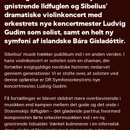
g
n
i
s
t
r
e
n
d
e
I
l
d
f
u
g
l
e
n
o
g
S
i
b
e
l
i
u
s
’
d
r
a
m
a
t
i
s
k
e
v
i
o
l
i
n
k
o
n
c
e
r
t
m
e
d
o
r
k
e
s
t
r
e
t
s
n
y
e
k
o
n
c
e
r
t
m
e
s
t
e
r
L
u
d
v
i
g
G
u
d
i
m
s
o
m
s
o
l
i
s
t
,
s
a
m
t
e
n
h
e
l
t
n
y
s
y
m
f
o
n
i
a
f
i
s
l
a
n
d
s
k
e
B
á
r
a
G
í
s
l
a
d
ó
t
t
i
r
.
Sibelius’ musik trækker publikum ind i en anden verden. I
hans violinkoncert er solisten som en shaman, der
fortæller evigtgyldige nordiske historier, nedarvet
gennem generationer. Vi er stolte over, at solisten ved
denne opførelse er DR Symfoniorkestrets nye
koncertmester, Ludvig Gudim.
Få fortællinger er blevet skildret mere overbevisende i
musikken end kampen mellem det gode og det onde i
Stravinskijs
Ildfuglen
– det glødende partitur, hvormed
komponisten førte orkestermusikken ind i en ny,
gnistrende tidsalder. Værket kulminerer i en infernalsk