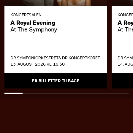
KONCERTSALEN
KONCE
A Royal Evening
A Roy
At The Symphony
At T
DR SYMFONIORKESTRET
& DR KONCERTKORET
DR SYM
13. AUGUST 2026 KL. 19.30
14. AUG
FÅ BILLETTER TILBAGE