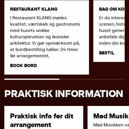
RESTAURANT KLANG
BAG OM KON
I Restaurant KLANG mødes
Er du interess
kvalitet, værtskab og gastronomi
scenen, histor
med husets unikke
huset generelt
kulturoplevelser og ikoniske
anbefale dig a
arkitektur. Vi gør opmærksom på,
inden din konc
at bordbestilling lukker 24 timer
BESTIL
før arrangementet,
BOOK BORD
PRAKTISK INFORMATION
Praktisk info før dit
Mød Musik
arrangement
Mød Musikken va