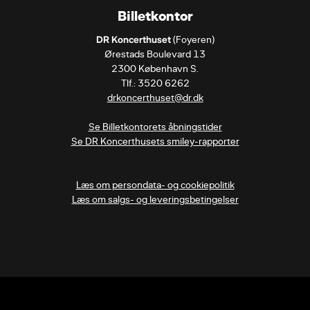
Billetkontor
DR Koncerthuset
 (Foyeren)

Ørestads Boulevard 13

2300 København S.

drkoncerthuset@dr.dk
Se Billetkontorets åbningstider
Se DR Koncerthusets smiley-rapporter
Læs om persondata- og cookiepolitik
Læs om salgs- og leveringsbetingelser