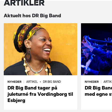
ARTIKLER
Aktuelt hos DR Big Band
NYHEDER
NYHEDER
|
ARTIKEL
•
DR BIG BAND
|
ARTI
DR Big Band tager på
DR Big Ban
juleturné fra Vordingborg til
med egne s
Esbjerg