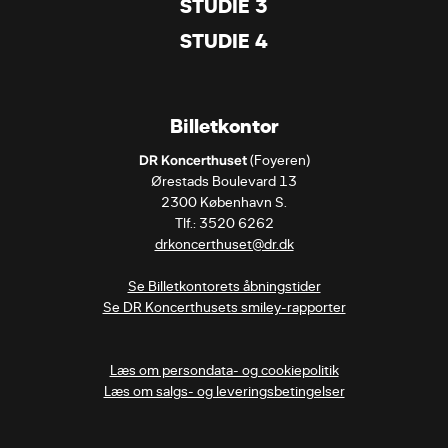
STUDIE 3
STUDIE 4
Billetkontor
DR Koncerthuset
 (Foyeren)

Ørestads Boulevard 13

2300 København S.

drkoncerthuset@dr.dk
Se Billetkontorets åbningstider
Se DR Koncerthusets smiley-rapporter
Læs om persondata- og cookiepolitik
Læs om salgs- og leveringsbetingelser