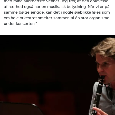
med mine allerbedste venner. Jeg tror, at den oplevelse
af nærhed også har en musikalsk betydning. Når vi er på
samme bølgelængde, kan det i nogle øjeblikke føles som
om hele orkestret smelter sammen til én stor organisme
under koncerten.”