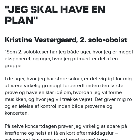
"JEG SKAL HAVE EN
PLAN"
Kristine Vestergaard, 2. solo-oboist
“Som 2. soloblæser har jeg både uger, hvor jeg er meget
eksponeret, og uger, hvor jeg primært er del af en
gruppe.
I de uger, hvor jeg har store soloer, er det vigtigt for mig
at være virkelig grundigt forberedt inden den første
prøve og have en klar idé om, hvordan jeg vil forme
musikken, og hvor jeg vil trække vejret. Det giver mig ro
og en følelse af kontrol inden både prøverne og
koncerten.
På selve koncertdagen prøver jeg virkelig at spare på
kræfterne og helst at få en kort eftermiddagslur –
selvom det kan være svært med to små børn