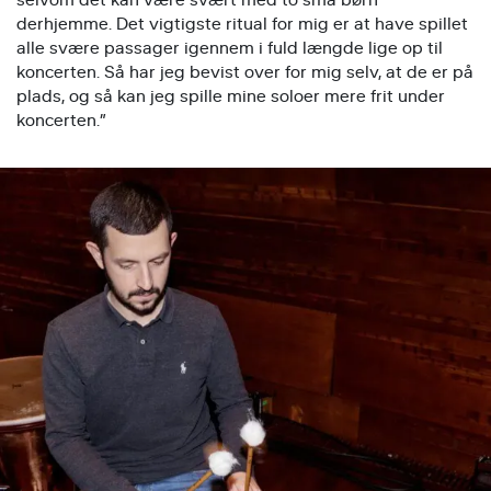
derhjemme. Det vigtigste ritual for mig er at have spillet
alle svære passager igennem i fuld længde lige op til
koncerten. Så har jeg bevist over for mig selv, at de er på
plads, og så kan jeg spille mine soloer mere frit under
koncerten.”