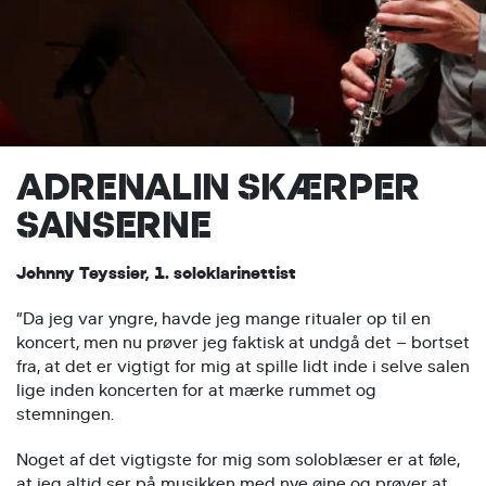
ADRENALIN SKÆRPER
SANSERNE
Johnny Teyssier, 1. soloklarinettist
”Da jeg var yngre, havde jeg mange ritualer op til en
koncert, men nu prøver jeg faktisk at undgå det – bortset
fra, at det er vigtigt for mig at spille lidt inde i selve salen
lige inden koncerten for at mærke rummet og
stemningen.
Noget af det vigtigste for mig som soloblæser er at føle,
at jeg altid ser på musikken med nye øjne og prøver at