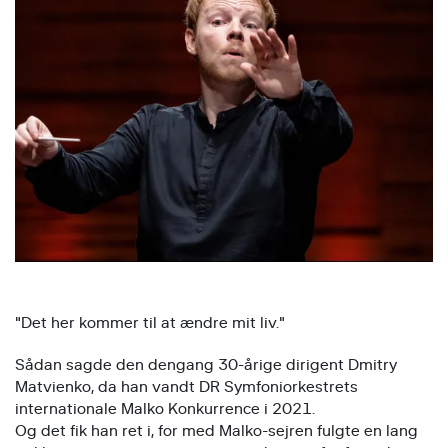
"Det her kommer til at ændre mit liv."
Sådan sagde den dengang 30-årige dirigent Dmitry
Matvienko, da han vandt DR Symfoniorkestrets
internationale Malko Konkurrence i 2021.
Og det fik han ret i, for med Malko-sejren fulgte en lang