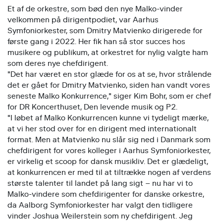
Et af de orkestre, som bød den nye Malko-vinder
velkommen på dirigentpodiet, var Aarhus
Symfoniorkester, som Dmitry Matvienko dirigerede for
første gang i 2022. Her fik han så stor succes hos
musikere og publikum, at orkestret for nylig valgte ham
som deres nye chefdirigent.
"Det har været en stor glæde for os at se, hvor strålende
det er gået for Dmitry Matvienko, siden han vandt vores
seneste Malko Konkurrence," siger Kim Bohr, som er chef
for DR Koncerthuset, Den levende musik og P2.
"I løbet af Malko Konkurrencen kunne vi tydeligt mærke,
at vi her stod over for en dirigent med internationalt
format. Men at Matvienko nu slår sig ned i Danmark som
chefdirigent for vores kolleger i Aarhus Symfoniorkester,
er virkelig et scoop for dansk musikliv. Det er glædeligt,
at konkurrencen er med til at tiltrække nogen af verdens
største talenter til landet på lang sigt – nu har vi to
Malko-vindere som chefdirigenter for danske orkestre,
da Aalborg Symfoniorkester har valgt den tidligere
vinder Joshua Weilerstein som ny chefdirigent. Jeg