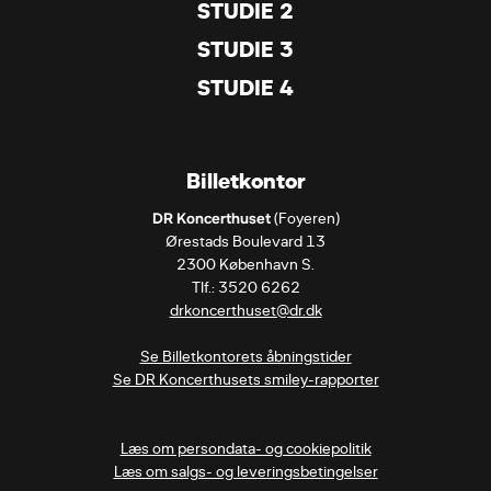
STUDIE 2
STUDIE 3
STUDIE 4
Billetkontor
DR Koncerthuset
 (Foyeren)

Ørestads Boulevard 13

2300 København S.

drkoncerthuset@dr.dk
Se Billetkontorets åbningstider
Se DR Koncerthusets smiley-rapporter
Læs om persondata- og cookiepolitik
Læs om salgs- og leveringsbetingelser