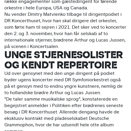
række engagementer som gæstedirigent for førende
orkestre i hele Europa, USA og Canada.
Nu vender Dmitry Matvienko tilbage til dirigentpodiet i
DR Koncerthuset, hvor han skal dirigere det orkester,
som førte ham til sejren i 2021. Det sker ved to koncerter
den 2. og 3. november, hvor han får selskab af to
internationale stjerner, brødrene Arthur og Lucas Jussen,
på scenen i Koncertsalen.
UNGE STJERNESOLISTER
OG KENDT REPERTOIRE
Ud over gensynet med den unge dirigent på podiet
byder ugens koncerter med DR Symfoniorkestret også
på et gensyn med to endnu yngre kunstnere, nemlig de
to hollandske brødre Arthur og Lucas Jussen.
"De taler samme musikalske sprog", konstaterede en
begejstret anmelder i Politiken efter brødrenes seneste
besøg i DR Koncerthuset. Allerede dengang havde de
eksklusiv kontrakt med pladeselskabet Deutsche
Grammophon, hvor de har udsendt hele otte album