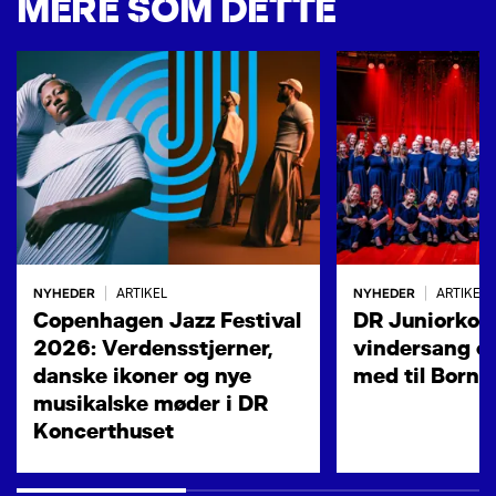
MERE SOM DETTE
NYHEDER
NYHEDER
|
ARTIKEL
|
ARTIKEL
Copenhagen Jazz Festival
DR Juniorkore
2026: Verdensstjerner,
vindersang og
danske ikoner og nye
med til Born
musikalske møder i DR
Koncerthuset