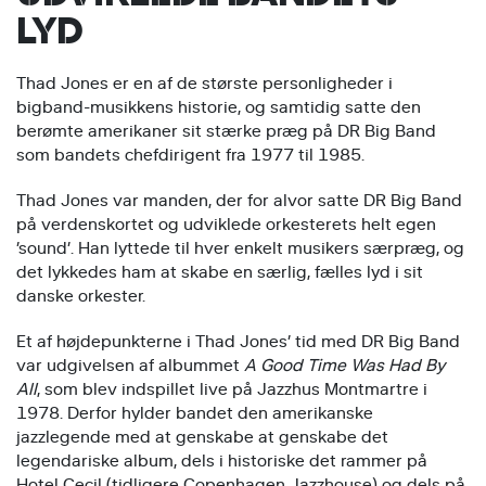
LYD
Thad Jones er en af de største personligheder i
bigband-musikkens historie, og samtidig satte den
berømte amerikaner sit stærke præg på DR Big Band
som bandets chefdirigent fra 1977 til 1985.
Thad Jones var manden, der for alvor satte DR Big Band
på verdenskortet og udviklede orkesterets helt egen
’sound’. Han lyttede til hver enkelt musikers særpræg, og
det lykkedes ham at skabe en særlig, fælles lyd i sit
danske orkester.
Et af højdepunkterne i Thad Jones’ tid med DR Big Band
var udgivelsen af albummet
A Good Time Was Had By
All
, som blev indspillet live på Jazzhus Montmartre i
1978. Derfor hylder bandet den amerikanske
jazzlegende med at genskabe at genskabe det
legendariske album, dels i historiske det rammer på
Hotel Cecil (tidligere Copenhagen Jazzhouse) og dels på