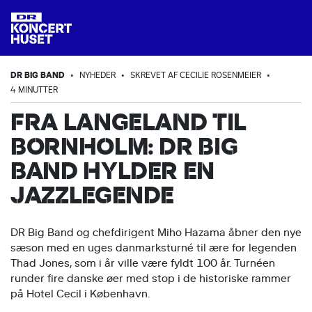
DR BIG BAND
•
NYHEDER
•
SKREVET AF CECILIE ROSENMEIER
•
4 MINUTTER
FRA LANGELAND TIL
BORNHOLM: DR BIG
BAND HYLDER EN
JAZZLEGENDE
DR Big Band og chefdirigent Miho Hazama åbner den nye
sæson med en uges danmarksturné til ære for legenden
Thad Jones, som i år ville være fyldt 100 år. Turnéen
runder fire danske øer med stop i de historiske rammer
på Hotel Cecil i København.