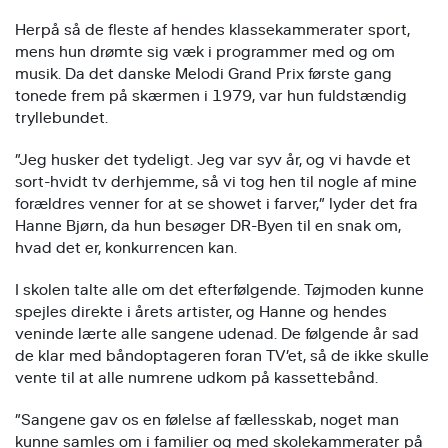
Herpå så de fleste af hendes klassekammerater sport,
mens hun drømte sig væk i programmer med og om
musik. Da det danske Melodi Grand Prix første gang
tonede frem på skærmen i 1979, var hun fuldstændig
tryllebundet.
”Jeg husker det tydeligt. Jeg var syv år, og vi havde et
sort-hvidt tv derhjemme, så vi tog hen til nogle af mine
forældres venner for at se showet i farver,” lyder det fra
Hanne Bjørn, da hun besøger DR-Byen til en snak om,
hvad det er, konkurrencen kan.
I skolen talte alle om det efterfølgende. Tøjmoden kunne
spejles direkte i årets artister, og Hanne og hendes
veninde lærte alle sangene udenad. De følgende år sad
de klar med båndoptageren foran TV’et, så de ikke skulle
vente til at alle numrene udkom på kassettebånd.
”Sangene gav os en følelse af fællesskab, noget man
kunne samles om i familier og med skolekammerater på