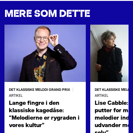
MERE SOM DETTE
DET KLASSISKE MELODI GRAND PRIX
DET KLASSISKE MELOD
|
ARTIKEL
ARTIKEL
Lange fingre i den
Lise Cabble: 
klassiske kagedåse:
putter for ma
“Melodierne er rygraden i
melodier ind 
vores kultur”
udvander mel
selv”