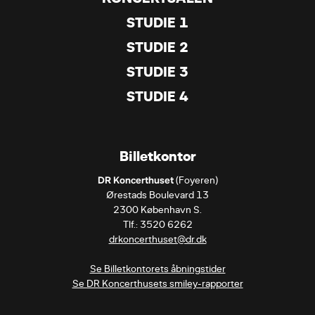
STUDIE 1
STUDIE 2
STUDIE 3
STUDIE 4
Billetkontor
DR Koncerthuset
 (Foyeren)

Ørestads Boulevard 13

2300 København S.

drkoncerthuset@dr.dk
Se Billetkontorets åbningstider
Se DR Koncerthusets smiley-rapporter