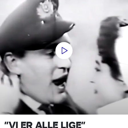
”VI ER ALLE LIGE”