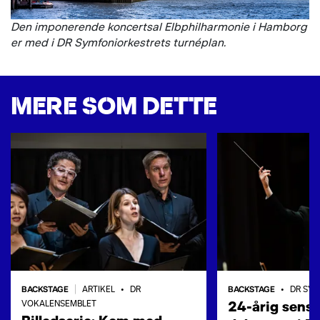
Den imponerende koncertsal Elbphilharmonie i Hamborg
er med i DR Symfoniorkestrets turnéplan.
MERE SOM DETTE
BACKSTAGE
BACKSTAGE
|
ARTIKEL
•
DR
•
DR SYM
24-årig sensa
VOKALENSEMBLET