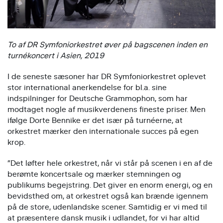
To af DR Symfoniorkestret øver på bagscenen inden en
turnékoncert i Asien, 2019
I de seneste sæsoner har DR Symfoniorkestret oplevet
stor international anerkendelse for bl.a. sine
indspilninger for Deutsche Grammophon, som har
modtaget nogle af musikverdenens fineste priser. Men
ifølge Dorte Bennike er det især på turnéerne, at
orkestret mærker den internationale succes på egen
krop.
”Det løfter hele orkestret, når vi står på scenen i en af de
berømte koncertsale og mærker stemningen og
publikums begejstring. Det giver en enorm energi, og en
bevidsthed om, at orkestret også kan brænde igennem
på de store, udenlandske scener. Samtidig er vi med til
at præsentere dansk musik i udlandet, for vi har altid