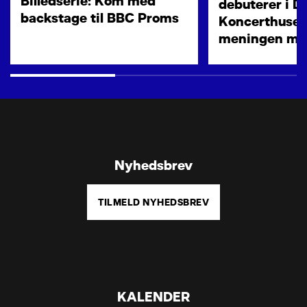
Billedserie: Kom med
debuterer i D
backstage til BBC Proms
Koncerthuset:
meningen med
Nyhedsbrev
TILMELD NYHEDSBREV
KALENDER