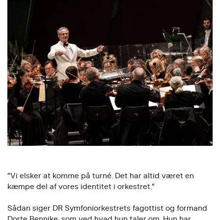
”Vi elsker at komme på turné. Det har altid været en
kæmpe del af vores identitet i orkestret.”
Sådan siger DR Symfoniorkestrets fagottist og formand
Dorte Bennike, som ved hvad hun taler om. Hun har