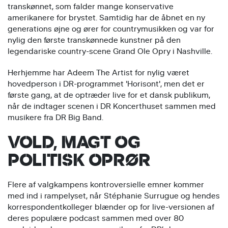
transkønnet, som falder mange konservative
amerikanere for brystet. Samtidig har de åbnet en ny
generations øjne og ører for countrymusikken og var for
nylig den første transkønnede kunstner på den
legendariske country-scene Grand Ole Opry i Nashville.
Herhjemme har Adeem The Artist for nylig været
hovedperson i DR-programmet 'Horisont', men det er
første gang, at de optræder live for et dansk publikum,
når de indtager scenen i DR Koncerthuset sammen med
musikere fra DR Big Band.
VOLD, MAGT OG
POLITISK OPRØR
Flere af valgkampens kontroversielle emner kommer
med ind i rampelyset, når Stéphanie Surrugue og hendes
korrespondentkolleger blænder op for live-versionen af
deres populære podcast sammen med over 80