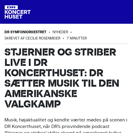
DR SYMFONIORKESTRET
•
NYHEDER
•
SKREVET AF CECILIE ROSENMEIER
•
7 MINUTTER
STJERNER OG STRIBER
LIVE I DR
KONCERTHUSET: DR
SÆTTER MUSIK TIL DEN
AMERIKANSKE
VALGKAMP
Musik, højaktualitet og kendte værter mødes på scenen i
DR Koncerthuset, når DR’s prisvindende podcast
'Stjerner og striber' stiller skarpt på amerikansk kultur