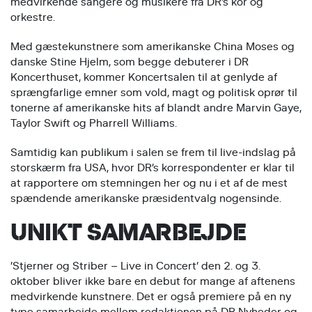
medvirkende sangere og musikere fra DR’s kor og
orkestre.
Med gæstekunstnere som amerikanske China Moses og
danske Stine Hjelm, som begge debuterer i DR
Koncerthuset, kommer Koncertsalen til at genlyde af
sprængfarlige emner som vold, magt og politisk oprør til
tonerne af amerikanske hits af blandt andre Marvin Gaye,
Taylor Swift og Pharrell Williams.
Samtidig kan publikum i salen se frem til live-indslag på
storskærm fra USA, hvor DR’s korrespondenter er klar til
at rapportere om stemningen her og nu i et af de mest
spændende amerikanske præsidentvalg nogensinde.
UNIKT SAMARBEJDE
’Stjerner og Striber – Live in Concert’ den 2. og 3.
oktober bliver ikke bare en debut for mange af aftenens
medvirkende kunstnere. Det er også premiere på en ny
type samarbejde mellem redaktionen på DR Nyheder og