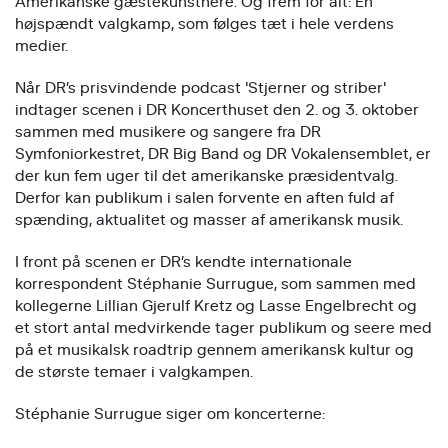
Amerikanske gæstekunstnere. Og frem for alt: En
højspændt valgkamp, som følges tæt i hele verdens
medier.
Når DR’s prisvindende podcast 'Stjerner og striber'
indtager scenen i DR Koncerthuset den 2. og 3. oktober
sammen med musikere og sangere fra DR
Symfoniorkestret, DR Big Band og DR Vokalensemblet, er
der kun fem uger til det amerikanske præsidentvalg.
Derfor kan publikum i salen forvente en aften fuld af
spænding, aktualitet og masser af amerikansk musik.
I front på scenen er DR’s kendte internationale
korrespondent Stéphanie Surrugue, som sammen med
kollegerne Lillian Gjerulf Kretz og Lasse Engelbrecht og
et stort antal medvirkende tager publikum og seere med
på et musikalsk roadtrip gennem amerikansk kultur og
de største temaer i valgkampen.
Stéphanie Surrugue siger om koncerterne: