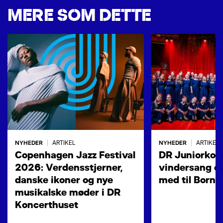
MERE SOM DETTE
NYHEDER
NYHEDER
|
ARTIKEL
|
ARTIKEL
Copenhagen Jazz Festival
DR Juniorkore
2026: Verdensstjerner,
vindersang og
danske ikoner og nye
med til Born
musikalske møder i DR
Koncerthuset