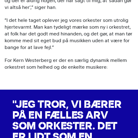
og der er aldrig nogen, der har sagt til mig, at ’sådan gør
vi altså her’,” siger han.
”I det hele taget oplever jeg vores orkester som utrolig
hjertevarmt. Man kan tydeligt mærke som ny i orkestret,
at folk har det godt med hinanden, og det gør, at man tør
komme med sit eget bud på musikken uden at være for
bange for at lave fejl.”
For Kern Westerberg er der en særlig dynamik mellem
orkestret som helhed og de enkelte musikere:
"JEG TROR, VI BÆRER
PÅ EN FÆLLES ARV
SOM ORKESTER. DET
ER LIDT SOM EN