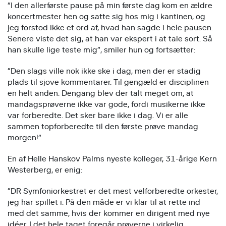
”I den allerførste pause på min første dag kom en ældre
koncertmester hen og satte sig hos mig i kantinen, og
jeg forstod ikke et ord af, hvad han sagde i hele pausen.
Senere viste det sig, at han var ekspert i at tale sort. Så
han skulle lige teste mig”, smiler hun og fortsætter:
”Den slags ville nok ikke ske i dag, men der er stadig
plads til sjove kommentarer. Til gengæld er disciplinen
en helt anden. Dengang blev der talt meget om, at
mandagsprøverne ikke var gode, fordi musikerne ikke
var forberedte. Det sker bare ikke i dag. Vi er alle
sammen topforberedte til den første prøve mandag
morgen!”
En af Helle Hanskov Palms nyeste kolleger, 31-årige Kern
Westerberg, er enig:
”DR Symfoniorkestret er det mest velforberedte orkester,
jeg har spillet i. På den måde er vi klar til at rette ind
med det samme, hvis der kommer en dirigent med nye
idéer. I det hele taget foregår prøverne i virkelig