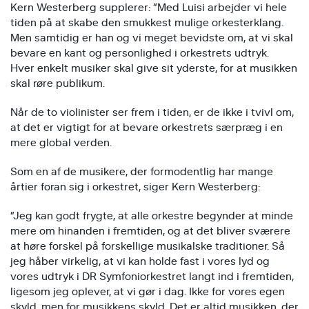
Kern Westerberg supplerer: ”Med Luisi arbejder vi hele
tiden på at skabe den smukkest mulige orkesterklang.
Men samtidig er han og vi meget bevidste om, at vi skal
bevare en kant og personlighed i orkestrets udtryk.
Hver enkelt musiker skal give sit yderste, for at musikken
skal røre publikum.
Når de to violinister ser frem i tiden, er de ikke i tvivl om,
at det er vigtigt for at bevare orkestrets særpræg i en
mere global verden.
Som en af de musikere, der formodentlig har mange
årtier foran sig i orkestret, siger Kern Westerberg:
”Jeg kan godt frygte, at alle orkestre begynder at minde
mere om hinanden i fremtiden, og at det bliver sværere
at høre forskel på forskellige musikalske traditioner. Så
jeg håber virkelig, at vi kan holde fast i vores lyd og
vores udtryk i DR Symfoniorkestret langt ind i fremtiden,
ligesom jeg oplever, at vi gør i dag. Ikke for vores egen
skyld, men for musikkens skyld. Det er altid musikken, der