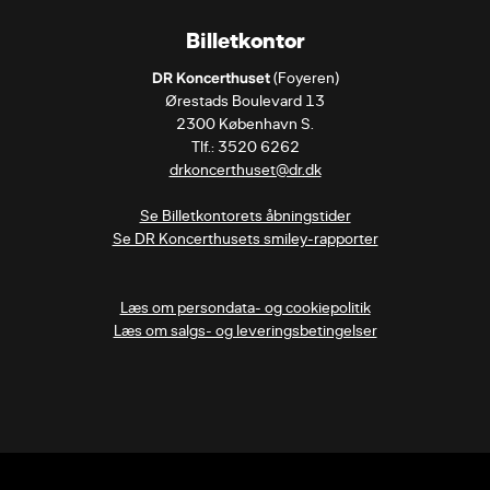
Billetkontor
DR Koncerthuset
 (Foyeren)

Ørestads Boulevard 13

2300 København S.

drkoncerthuset@dr.dk
Se Billetkontorets åbningstider
Se DR Koncerthusets smiley-rapporter
Læs om persondata- og cookiepolitik
Læs om salgs- og leveringsbetingelser