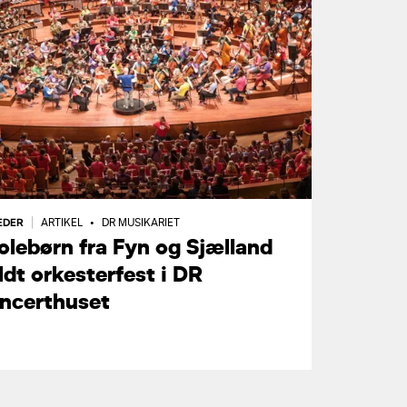
EDER
NYHEDER
|
ARTIKEL
•
DR MUSIKARIET
olebørn fra Fyn og Sjælland
Top1
ldt orkesterfest i DR
vores
ncerthuset