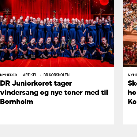
NYHEDER
NYH
|
ARTIKEL
•
DR KORSKOLEN
DR Juniorkoret tager
Sk
vindersang og nye toner med til
ho
Bornholm
Ko