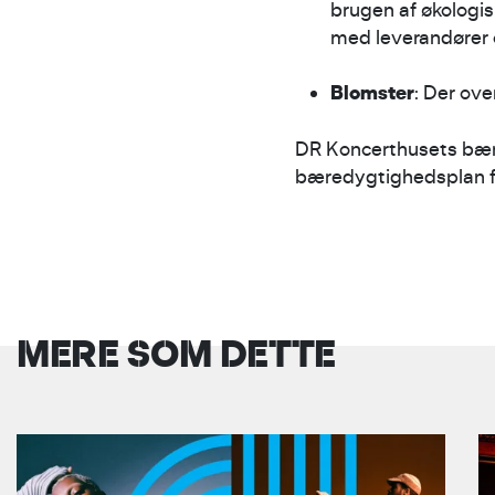
brugen af økologi
med leverandører 
Blomster
: Der ov
DR Koncerthusets bære
bæredygtighedsplan f
MERE SOM DETTE