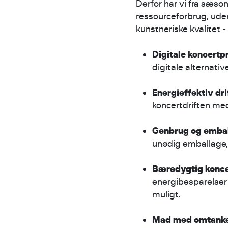
Derfor har vi fra sæso
ressourceforbrug, ude
kunstneriske kvalitet -
Digitale koncert
digitale alternativ
Energieffektiv dri
koncertdriften med
Genbrug og emba
unødig emballage, 
Bæredygtig konce
energibesparelser 
muligt.
Mad med omtank