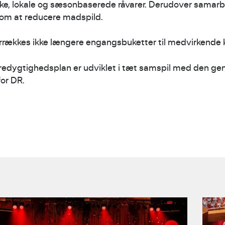
ske, lokale og sæsonbaserede råvarer. Derudover samarb
om at reducere madspild.
errækkes ikke længere engangsbuketter til medvirkende 
dygtighedsplan er udviklet i tæt samspil med den gen
or DR.