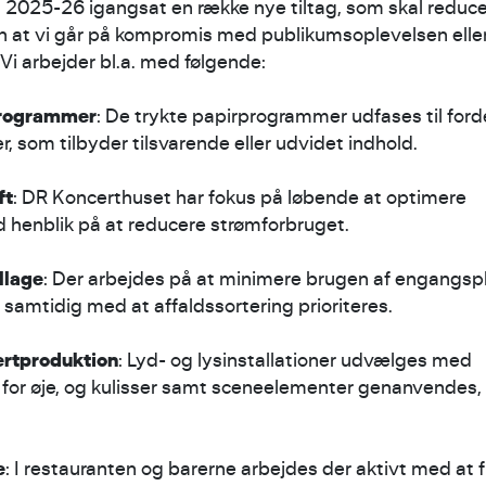
n 2025-26 igangsat en række nye tiltag, som skal reduc
n at vi går på kompromis med publikumsoplevelsen elle
 Vi arbejder bl.a. med følgende:
programmer
: De trykte papirprogrammer udfases til forde
er, som tilbyder tilsvarende eller udvidet indhold.
ft
: DR Koncerthuset har fokus på løbende at optimere
 henblik på at reducere strømforbruget.
llage
: Der arbejdes på at minimere brugen af engangsp
samtidig med at affaldssortering prioriteres.
rtproduktion
: Lyd- og lysinstallationer udvælges med
for øje, og kulisser samt sceneelementer genanvendes, 
e
: I restauranten og barerne arbejdes der aktivt med at