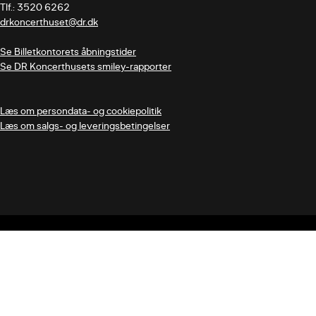
drkoncerthuset@dr.dk
Se Billetkontorets åbningstider
Se DR Koncerthusets smiley-rapporter
Læs om persondata- og cookiepolitik
Læs om salgs- og leveringsbetingelser