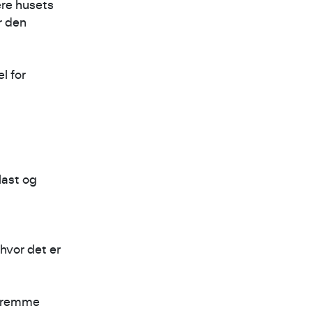
ere husets
r den
l for
last og
hvor det er
 fremme