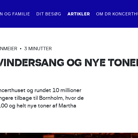
ARTIKLER
N OG FAMILIE
DIT BESØG
OM DR KONCERTH
OLER
UNDVISNINGER
SAL OG STUDIER
PRAKTISK
KONTAKT
ENMEIER
•
3 MINUTTER
VINDERSANG OG NYE TONE
NCERTER
OR BØRN
KONCERTSALEN
BILLETTYPER 
KONTAKT OS
SNING
VRIGE RUNDVISNINGER
STUDIE 1
GAVEKORT
ES SANGDAG
STUDIE 2
FØR/UNDER/EF
ncerthuset og rundet 10 millioner
gere tilbage til Bornholm, hvor de
STUDIE 3
00 og helt nye toner af Martha
STUDIE 4