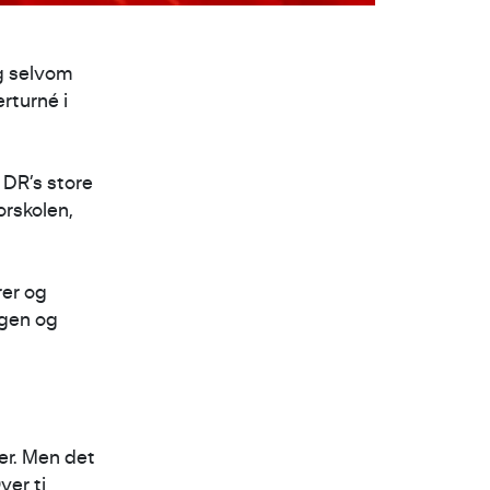
g selvom
erturné i
i DR’s store
rskolen,
er og
ngen og
er. Men det
ver ti