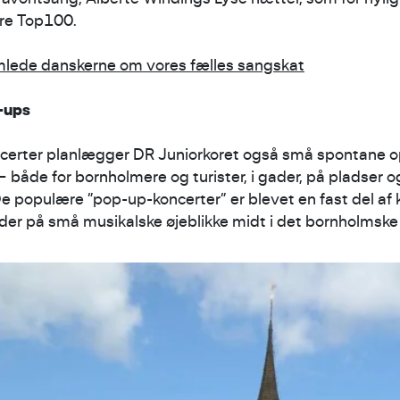
ore Top100.
lede danskerne om vores fælles sangskat
-ups
ncerter planlægger DR Juniorkoret også små spontane 
 både for bornholmere og turister, i gader, på pladser 
 De populære ”pop-up-koncerter” er blevet en fast del af 
er på små musikalske øjeblikke midt i det bornholmske