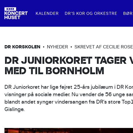
KALENDER
DR'S KOR OG ORKESTRE
BØR
FOR FAMILIER
MAD OG DRIKKE
LEJ DR KONCERTHUSET
FOR SK
R
DR SYMFONIORKESTRET
DR KORSKOLEN
•
NYHEDER
•
SKREVET AF CECILIE ROS
DR JUNIORKORET TAGER 
DR PIGEKORET
FAMILIEKONCERTER
RESTAURANT KLANG
TIL KONCERTER
SKOLEKO
F
MED TIL BORNHOLM
DR BIG BAND
BARER I DR KONCERTHUSET
TIL KONFERENCER OG EVENTS
UNDERVI
Ø
DR VOKALENSEMBLET
SKOLERN
DR Juniorkoret har lige fejret 25-års jubilæum i DR Ko
visninger på sociale medier. Nu vender de 56 unge san
DR KONCERTKORET
blandt andet synger vindersangen fra DR’s store Top1
DR KORSKOLEN
Gislinge.