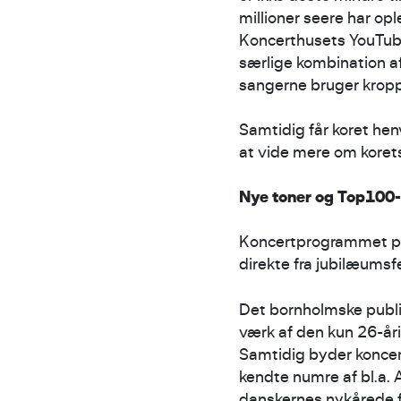
millioner seere har op
Koncerthusets YouTube
særlige kombination a
sangerne bruger krop
Samtidig får koret hen
at vide mere om kore
Nye toner og Top100-
Koncertprogrammet på 
direkte fra jubilæumsf
Det bornholmske publik
værk af den kun 26-åri
Samtidig byder konce
kendte numre af bl.a. 
danskernes nykårede fa