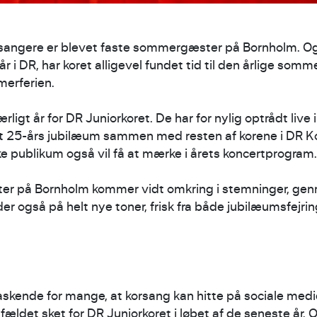
 sangere er blevet faste sommergæster på Bornholm. O
rår i DR, har koret alligevel fundet tid til den årlige somm
merferien.
ærligt år for DR Juniorkoret. De har for nylig optrådt live 
et 25-års jubilæum sammen med resten af korene i DR Ko
e publikum også vil få at mærke i årets koncertprogram.
r på Bornholm kommer vidt omkring i stemninger, genr
der også på helt nye toner, frisk fra både jubilæumsfejri
askende for mange, at korsang kan hitte på sociale medi
lfældet sket for DR Juniorkoret i løbet af de seneste år. O