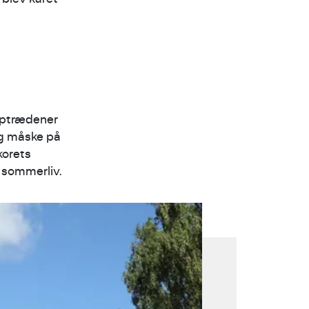
optrædener
og måske på
korets
 sommerliv.