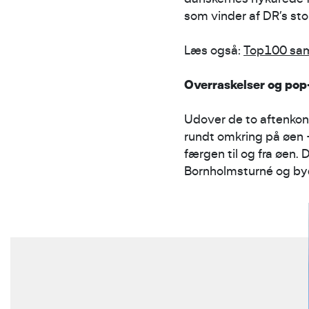
som vinder af DR’s st
Læs også:
Top100 sam
Overraskelser og pop
Udover de to aftenko
rundt omkring på øen –
færgen til og fra øen.
Bornholmsturné og byd