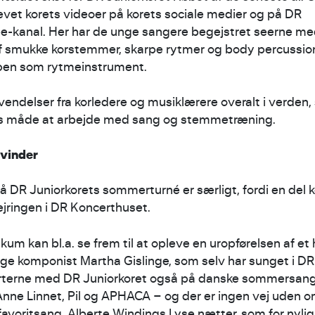
levet korets videoer på korets sociale medier og på DR
-kanal. Her har de unge sangere begejstret seerne me
f smukke korstemmer, skarpe rytmer og body percussion
pen som rytmeinstrument.
vendelser fra korledere og musiklærere overalt i verden
ts måde at arbejde med sang og stemmetræning.
vinder
DR Juniorkorets sommerturné er særligt, fordi en del
ejringen i DR Koncerthuset.
um kan bl.a. se frem til at opleve en uropførelsen af et 
ge komponist Martha Gislinge, som selv har sunget i DR
rterne med DR Juniorkoret også på danske sommersan
Anne Linnet, Pil og APHACA – og der er ingen vej uden 
voritsang, Alberte Windings Lyse nætter, som for nylig