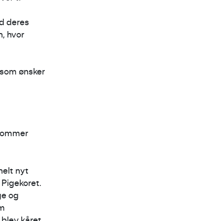
d deres
, hvor
, som ønsker
 kommer
helt nyt
 Pigekoret.
ge og
om
 blev kåret