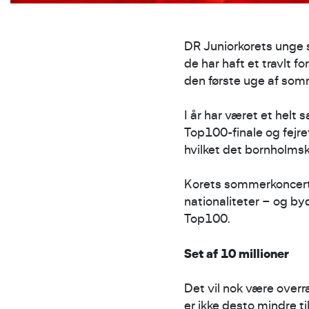
DR Juniorkorets unge
de har haft et travlt fo
den første uge af som
I år har været et helt s
Top100-finale og fejr
hvilket det bornholmsk
Korets sommerkoncerte
nationaliteter – og by
Top100.
Set af 10 millioner
Det vil nok være overr
er ikke desto mindre ti