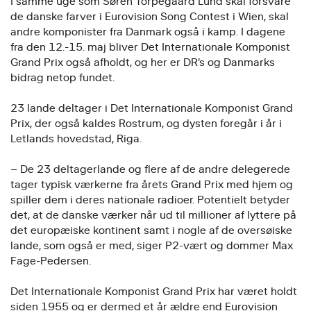
I samme uge som Søren Torpegaard Lund skal forsvare
de danske farver i Eurovision Song Contest i Wien, skal
andre komponister fra Danmark også i kamp. I dagene
fra den 12.-15. maj bliver Det Internationale Komponist
Grand Prix også afholdt, og her er DR’s og Danmarks
bidrag netop fundet.
23 lande deltager i Det Internationale Komponist Grand
Prix, der også kaldes Rostrum, og dysten foregår i år i
Letlands hovedstad, Riga.
– De 23 deltagerlande og flere af de andre delegerede
tager typisk værkerne fra årets Grand Prix med hjem og
spiller dem i deres nationale radioer. Potentielt betyder
det, at de danske værker når ud til millioner af lyttere på
det europæiske kontinent samt i nogle af de oversøiske
lande, som også er med, siger P2-vært og dommer Max
Fage-Pedersen.
Det Internationale Komponist Grand Prix har været holdt
siden 1955 og er dermed et år ældre end Eurovision