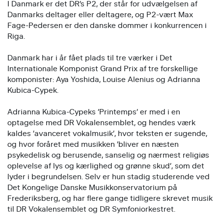
I Danmark er det DR’s P2, der står for udvælgelsen af
Danmarks deltager eller deltagere, og P2-vært Max
Fage-Pedersen er den danske dommer i konkurrencen i
Riga.
Danmark har i år fået plads til tre værker i Det
Internationale Komponist Grand Prix af tre forskellige
komponister: Aya Yoshida, Louise Alenius og Adrianna
Kubica-Cypek.
Adrianna Kubica-Cypeks ’Printemps’ er med i en
optagelse med DR Vokalensemblet, og hendes værk
kaldes ’avanceret vokalmusik’, hvor teksten er sugende,
og hvor foråret med musikken ’bliver en næsten
psykedelisk og berusende, sanselig og nærmest religiøs
oplevelse af lys og kærlighed og grønne skud’, som det
lyder i begrundelsen. Selv er hun stadig studerende ved
Det Kongelige Danske Musikkonservatorium på
Frederiksberg, og har flere gange tidligere skrevet musik
til DR Vokalensemblet og DR Symfoniorkestret.