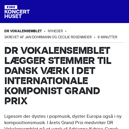
DR VOKALENSEMBLET
•
NYHEDER
•
SKREVET AF JAN DOHRMANN OG CECILIE ROSENMEIER
•
6 MINUTTER
DR VOKALENSEMBLET
LÆGGER STEMMER TIL
DANSK VÆRK I DET
INTERNATIONALE
KOMPONIST GRAND
PRIX
Ligesom der dystes i popmusik, dyster Europa også i ny
kompositionsmusik. I årets Grand Prix medvirker DR
Vokalensemblet på et værk af Adrianna Kubica-Cypek,