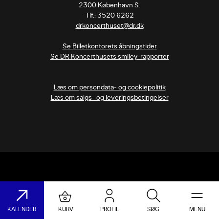
2300 København S.

drkoncerthuset@dr.dk
Se Billetkontorets åbningstider
Se DR Koncerthusets smiley-rapporter
Læs om persondata- og cookiepolitik
Læs om salgs- og leveringsbetingelser
KALENDER
KURV
PROFIL
SØG
MENU