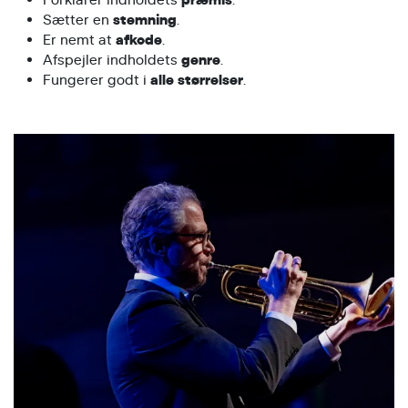
præmis
Sætter en
stemning
.
Er nemt at
afkode
.
Afspejler indholdets
genre
.
Fungerer godt i
alle størrelser
.