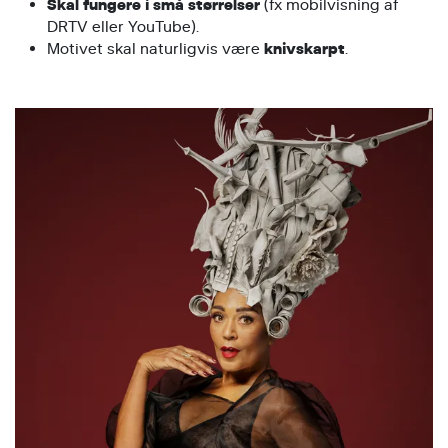
Skal fungere i små størrelser
(fx mobilvisning af
DRTV eller YouTube).
Motivet skal naturligvis være
knivskarpt
.