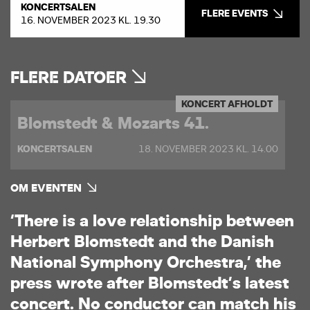
KONCERTSALEN
FLERE EVENTS
16. NOVEMBER 2023 KL. 19.30
FLERE DATOER
KONCERT AFHOLDT
Blomstedt & Mozarts 41.
KONCERTSALEN
18. NOVEMBER 2023 KL. 14.00
OM EVENTEN
‘
T
h
e
r
e
i
s
a
l
o
v
e
r
e
l
a
t
i
o
n
s
h
i
p
b
e
t
w
e
e
n
H
e
r
b
e
r
t
B
l
o
m
s
t
e
d
t
a
n
d
t
h
e
D
a
n
i
s
h
N
a
t
i
o
n
a
l
S
y
m
p
h
o
n
y
O
r
c
h
e
s
t
r
a
,
’
t
h
e
p
r
e
s
s
w
r
o
t
e
a
f
t
e
r
B
l
o
m
s
t
e
d
t
’
s
l
a
t
e
s
t
c
o
n
c
e
r
t
.
N
o
c
o
n
d
u
c
t
o
r
c
a
n
m
a
t
c
h
h
i
s