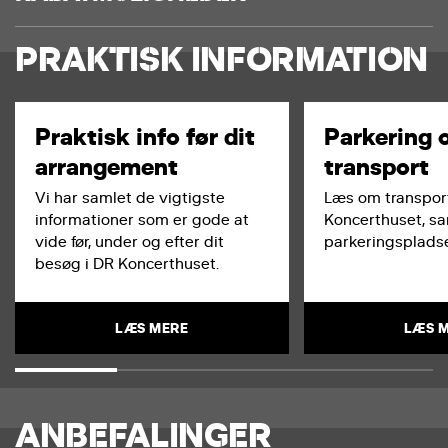
PRAKTISK INFORMATION
Praktisk info før dit
Parkering 
arrangement
transport
Vi har samlet de vigtigste
Læs om transport
informationer som er gode at
Koncerthuset, s
vide før, under og efter dit
parkeringspladse
besøg i DR Koncerthuset.
LÆS MERE
LÆS 
ANBEFALINGER