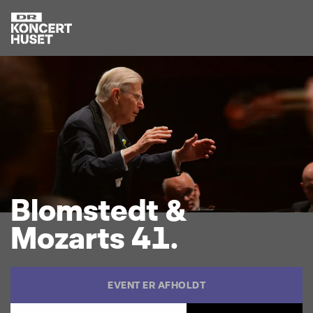
B
l
o
m
s
t
e
d
t
&
M
o
z
a
r
t
s
4
1
.
EVENT ER AFHOLDT