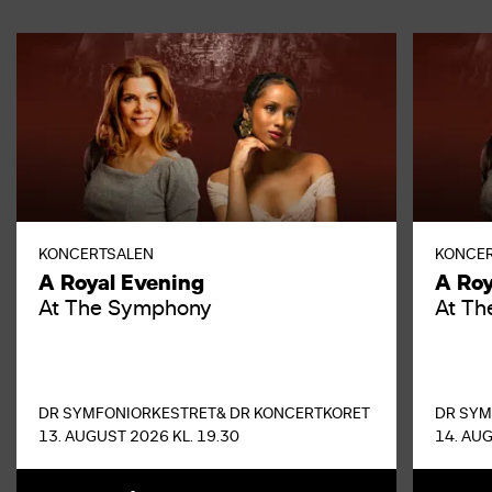
KONCERTSALEN
KONCE
A Royal Evening
A Roy
At The Symphony
At T
DR SYMFONIORKESTRET
& DR KONCERTKORET
DR SYM
13. AUGUST 2026 KL. 19.30
14. AUG