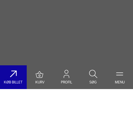
KØB BILLET
KURV
PROFIL
SØG
MENU
Søg på DR Koncerthuset
Genre
Dato
Vælg Genre
Vælg Dato