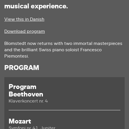
m
u
s
i
c
a
l
e
x
p
e
r
i
e
n
c
e
.
View this in Danish
Download program
Blomstedt now returns with two immortal masterpieces
and the brilliant Swiss piano soloist Francesco
Piemontesi.
PROGRAM
Program
Beethoven
Klaverkoncert nr. 4
Mozart
Symfoni nr. 41, Jupiter