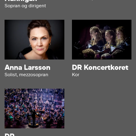
Sopran og dirigent
Anna Larsson
DR Koncertkoret
Solist, mezzosopran
Kor