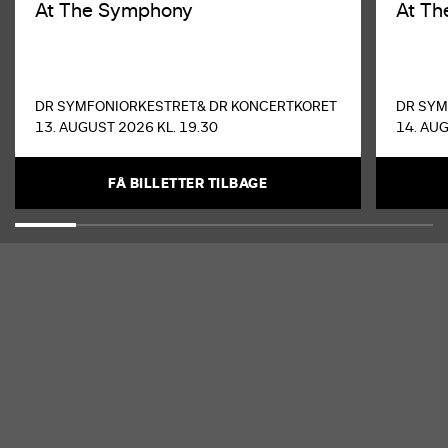
At The Symphony
At T
DR SYMFONIORKESTRET
& DR KONCERTKORET
DR SYM
13. AUGUST 2026 KL. 19.30
14. AUG
FÅ BILLETTER TILBAGE