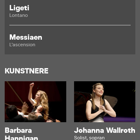
Ligeti
Lontano
Messiaen
L'ascension
KUNSTNERE
Barbara
Johanna Wallroth
Hannigan
Solist, sopran