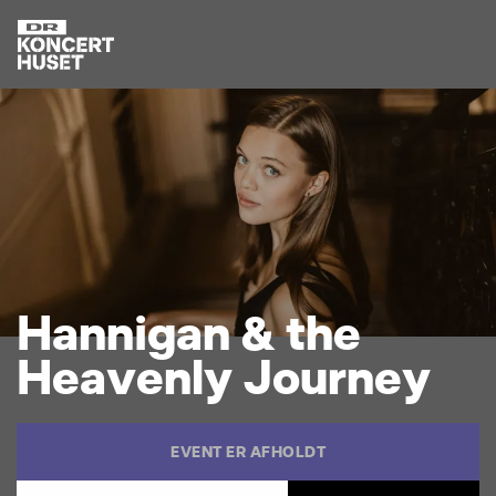
H
a
n
n
i
g
a
n
&
t
h
e
H
e
a
v
e
n
l
y
J
o
u
r
n
e
y
EVENT ER AFHOLDT