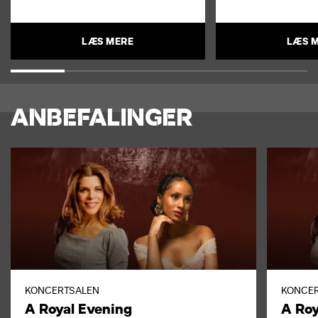
LÆS MERE
LÆS 
ANBEFALINGER
KONCERTSALEN
KONCE
A Royal Evening
A Roy