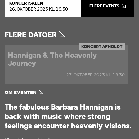
KONCERTSALEN
FLERE EVENTS
26. OKTOBER 2023 KL. 19.30
FLERE DATOER
KONCERT AFHOLDT
Hannigan & The Heavenly
Journey
27. OKTOBER 2023 KL. 19.30
OM EVENTEN
T
h
e
f
a
b
u
l
o
u
s
B
a
r
b
a
r
a
H
a
n
n
i
g
a
n
i
s
b
a
c
k
w
i
t
h
m
u
s
i
c
w
h
e
r
e
s
t
r
o
n
g
f
e
e
l
i
n
g
s
e
n
c
o
u
n
t
e
r
h
e
a
v
e
n
l
y
v
i
s
i
o
n
s
.