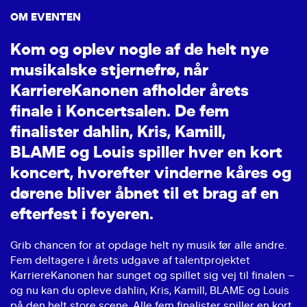
OM EVENTEN
K
o
m
o
g
o
p
l
e
v
n
o
g
l
e
a
f
d
e
h
e
l
t
n
y
e
m
u
s
i
k
a
l
s
k
e
s
t
j
e
r
n
e
f
r
ø
,
n
å
r
K
a
r
r
i
e
r
e
K
a
n
o
n
e
n
a
f
h
o
l
d
e
r
å
r
e
t
s
f
i
n
a
l
e
i
K
o
n
c
e
r
t
s
a
l
e
n
.
D
e
f
e
m
f
i
n
a
l
i
s
t
e
r
d
a
h
l
i
n
,
K
r
i
s
,
K
a
m
i
l
l
,
B
L
A
M
E
o
g
L
o
u
i
s
s
p
i
l
l
e
r
h
v
e
r
e
n
k
o
r
t
k
o
n
c
e
r
t
,
h
v
o
r
e
f
t
e
r
v
i
n
d
e
r
n
e
k
å
r
e
s
o
g
d
ø
r
e
n
e
b
l
i
v
e
r
å
b
n
e
t
t
i
l
e
t
b
r
a
g
a
f
e
n
e
f
t
e
r
f
e
s
t
i
f
o
y
e
r
e
n
.
Grib chancen for at opdage helt ny musik før alle andre.
Fem deltagere i årets udgave af talentprojektet
KarriereKanonen har sunget og spillet sig vej til finalen –
og nu kan du opleve dahlin, Kris, Kamill, BLAME og Louis
på den helt store scene. Alle fem finalister spiller en kort