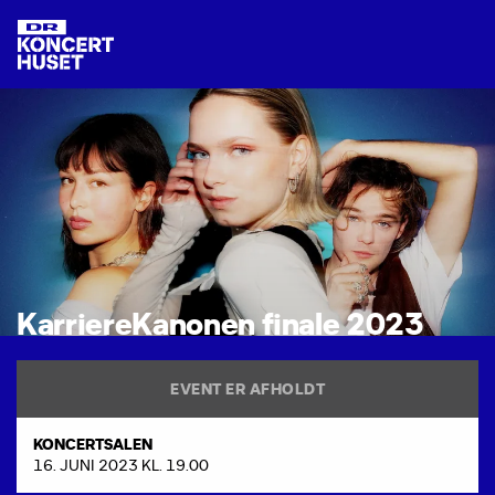
K
a
r
r
i
e
r
e
K
a
n
o
n
e
n
f
i
n
a
l
e
2
0
2
3
EVENT ER AFHOLDT
KONCERTSALEN
16. JUNI 2023 KL. 19.00