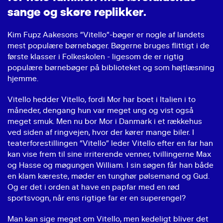
s
a
n
g
e
o
g
s
k
ø
r
e
r
e
p
l
i
k
k
e
r
.
Kim Fupz Aakesons ”Vitello”-bøger er nogle af landets
mest populære børnebøger. Bøgerne bruges flittigt i de
første klasser i Folkeskolen - ligesom de er rigtig
populære børnebøger på biblioteket og som højtlæsning
hjemme.
Vitello hedder Vitello, fordi Mor har boet i Italien i to
måneder, dengang hun var meget ung og vist også
meget smuk. Men nu bor Mor i Danmark i et rækkehus
ved siden af ringvejen, hvor der kører mange biler. I
teaterforestillingen “Vitello” leder Vitello efter en far han
kan vise frem til sine irriterende venner, tvillingerne Max
og Hasse og møgungen William. I sin søgen får han både
en klam kæreste, møder en tunghør pølsemand og Gud.
Og er det i orden at have en papfar med en rød
sportsvogn, når ens rigtige far er en superengel?
Man kan sige meget om Vitello, men kedeligt bliver det