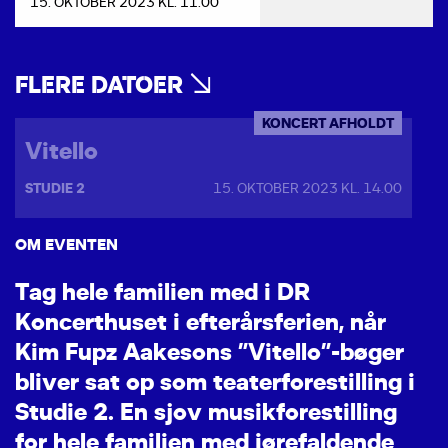
15. OKTOBER 2023 KL. 11.00
FLERE DATOER
KONCERT AFHOLDT
Vitello
STUDIE 2
15. OKTOBER 2023 KL. 14.00
OM EVENTEN
T
a
g
h
e
l
e
f
a
m
i
l
i
e
n
m
e
d
i
D
R
K
o
n
c
e
r
t
h
u
s
e
t
i
e
f
t
e
r
å
r
s
f
e
r
i
e
n
,
n
å
r
K
i
m
F
u
p
z
A
a
k
e
s
o
n
s
”
V
i
t
e
l
l
o
”
-
b
ø
g
e
r
b
l
i
v
e
r
s
a
t
o
p
s
o
m
t
e
a
t
e
r
f
o
r
e
s
t
i
l
l
i
n
g
i
S
t
u
d
i
e
2
.
E
n
s
j
o
v
m
u
s
i
k
f
o
r
e
s
t
i
l
l
i
n
g
f
o
r
h
e
l
e
f
a
m
i
l
i
e
n
m
e
d
i
ø
r
e
f
a
l
d
e
n
d
e