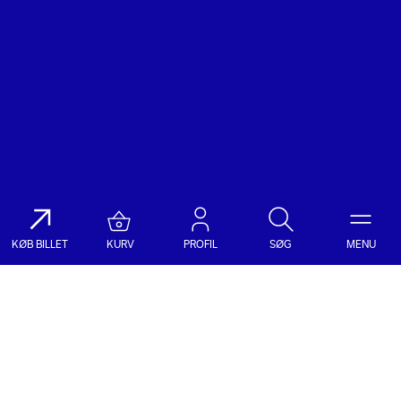
KØB BILLET
KURV
PROFIL
SØG
MENU
Søg på DR Koncerthuset
Genre
Dato
Vælg Genre
Vælg Dato