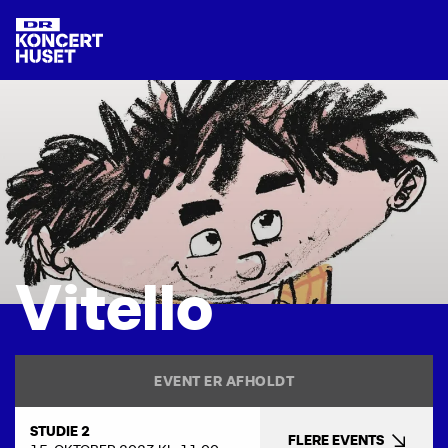
V
i
t
e
l
l
o
EVENT ER AFHOLDT
STUDIE 2
FLERE EVENTS