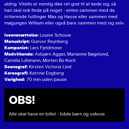
aldrig. Vitello er nemlig ikke ret god til at kede sig, så
han skal nok finde på noget - enten sammen med de
irriterende tvillinger Max og Hasse eller sammen med
møgungen William eller også bare sammen med sig selv.
Iscenesættelse:
Louise Schouw
Manuskript:
Gunvor Reynberg
Komponist:
Lars Fjeldmose
Medvirkende:
Asbjørn Agger, Marianne Bøgelund,
Camilla Lohmann, Morten Bo Koch
Scenograf:
Kirsten Victoria Lind
Koreografi:
Katrine Engberg
Varighed:
70 min uden pause
OBS!
Alle skal have en billet - både børn og voksne.