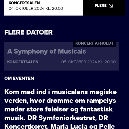
KONCERTSALEN
FLERE
04. OKTOBER 2024 KL. 20.00
FLERE DATOER
KONCERT AFHOLDT
A Symphony of Musicals
KONCERTSALEN
05. OKTOBER 2024 KL. 20.00
OM EVENTEN
K
o
m
m
e
d
i
n
d
i
m
u
s
i
c
a
l
e
n
s
m
a
g
i
s
k
e
v
e
r
d
e
n
,
h
v
o
r
d
r
ø
m
m
e
o
m
r
a
m
p
e
l
y
s
m
ø
d
e
r
s
t
o
r
e
f
ø
l
e
l
s
e
r
o
g
f
a
n
t
a
s
t
i
s
k
m
u
s
i
k
.
D
R
S
y
m
f
o
n
i
o
r
k
e
s
t
r
e
t
,
D
R
K
o
n
c
e
r
t
k
o
r
e
t
,
M
a
r
i
a
L
u
c
i
a
o
g
P
e
l
l
e