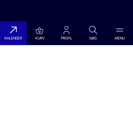
KALENDER
KURV
PROFIL
SØG
MENU
Søg på DR Koncerthuset
Genre
Dato
Vælg Genre
Vælg Dato
Nyhedsbrev
Populære søgninger
TILMELD NYHEDSBREV