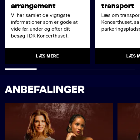
arrangement
transport
Vi har samlet de vigtigste
Læs om transport
informationer som er gode at
Koncerthuset, s
vide før, under og efter dit
parkeringspladse
besøg i DR Koncerthuset.
LÆS MERE
LÆS 
ANBEFALINGER