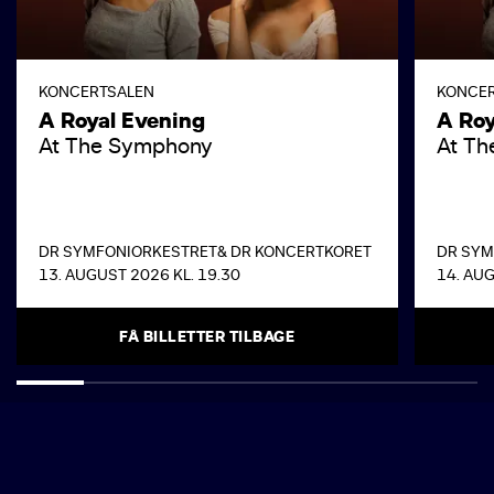
KONCERTSALEN
KONCE
A Royal Evening
A Roy
At The Symphony
At T
DR SYMFONIORKESTRET
& DR KONCERTKORET
DR SYM
13. AUGUST 2026 KL. 19.30
14. AUG
FÅ BILLETTER TILBAGE