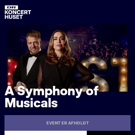
A
S
y
m
p
h
o
n
y
o
f
M
u
s
i
c
a
l
s
EVENT ER AFHOLDT