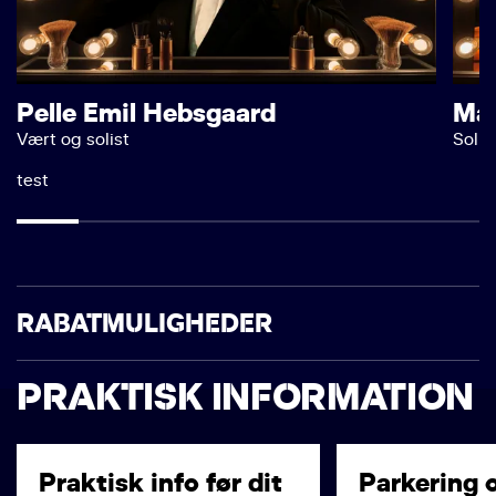
Pelle Emil Hebsgaard
Mar
Vært og solist
Solis
test
RABATMULIGHEDER
PRAKTISK INFORMATION
Praktisk info før dit
Parkering 