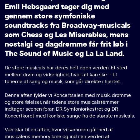
E
m
i
l
H
e
b
s
g
a
a
r
d
t
a
g
e
r
d
i
g
m
e
d
g
e
n
n
e
m
s
t
o
r
e
s
y
m
f
o
n
i
s
k
e
s
o
u
n
d
t
r
a
c
k
s
f
r
a
B
r
o
a
d
w
a
y
-
m
u
s
i
c
a
l
s
s
o
m
C
h
e
s
s
o
g
L
e
s
M
i
s
e
r
a
b
l
e
s
,
m
e
n
s
n
o
s
t
a
l
g
i
o
g
d
a
g
d
r
ø
m
m
e
f
å
r
f
r
i
t
l
ø
b
i
T
h
e
S
o
u
n
d
o
f
M
u
s
i
c
o
g
L
a
L
a
L
a
n
d
.
De store musicals har deres helt egen verden. Et sted
mellem drøm og virkelighed, hvor alt kan ske – til
tonerne af sang og musik, som går direkte i hjertet.
Denne aften fylder vi Koncertsalen med musik, drømme
og store følelser, når tidens store musicalstemmer
indtager scenen foran DR Symfoniorkestret og DR
Koncertkoret med ikoniske sange fra de største musicals.
Vær klar til en aften, hvor vi sammen går ned af
musicalens memory lane og ind i en verden af