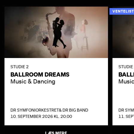
VENTELIST
STUDIE 2
STUDIE
BALLROOM DREAMS
BAL
Music & Dancing
Music
DR SYMFONIORKESTRET
& DR BIG BAND
DR SYM
10. SEPTEMBER 2026 KL. 20.00
11. SEP
LÆS MERE