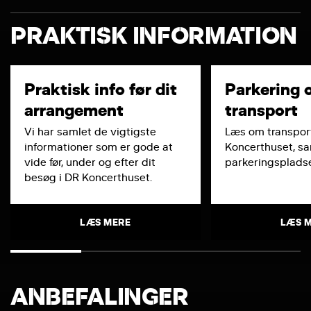
PRAKTISK INFORMATION
Praktisk info før dit
Parkering 
arrangement
transport
Vi har samlet de vigtigste
Læs om transport
informationer som er gode at
Koncerthuset, s
vide før, under og efter dit
parkeringspladse
besøg i DR Koncerthuset.
LÆS MERE
LÆS 
ANBEFALINGER