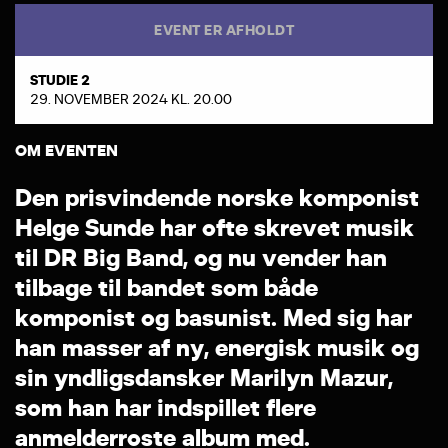
EVENT ER AFHOLDT
STUDIE 2
29. NOVEMBER 2024 KL. 20.00
OM EVENTEN
D
e
n
p
r
i
s
v
i
n
d
e
n
d
e
n
o
r
s
k
e
k
o
m
p
o
n
i
s
t
H
e
l
g
e
S
u
n
d
e
h
a
r
o
f
t
e
s
k
r
e
v
e
t
m
u
s
i
k
t
i
l
D
R
B
i
g
B
a
n
d
,
o
g
n
u
v
e
n
d
e
r
h
a
n
t
i
l
b
a
g
e
t
i
l
b
a
n
d
e
t
s
o
m
b
å
d
e
k
o
m
p
o
n
i
s
t
o
g
b
a
s
u
n
i
s
t
.
M
e
d
s
i
g
h
a
r
h
a
n
m
a
s
s
e
r
a
f
n
y
,
e
n
e
r
g
i
s
k
m
u
s
i
k
o
g
s
i
n
y
n
d
l
i
g
s
d
a
n
s
k
e
r
M
a
r
i
l
y
n
M
a
z
u
r
,
s
o
m
h
a
n
h
a
r
i
n
d
s
p
i
l
l
e
t
f
l
e
r
e
a
n
m
e
l
d
e
r
r
o
s
t
e
a
l
b
u
m
m
e
d
.