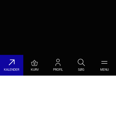
KALENDER
KURV
PROFIL
SØG
MENU
Søg på DR Koncerthuset
Genre
Dato
Vælg Genre
Vælg Dato