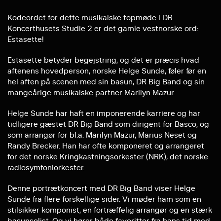
Kodeordet for dette musikalske topmøde i DR
Koncerthusets Studie 2 er det gamle vestnorske ord:
Estasette!
Estasette betyder begejstring, og det er præcis hvad
aftenens hovedperson, norske Helge Sunde, føler før en
hel aften på scenen med sin basun, DR Big Band og sin
mangeårige musikalske partner Marilyn Mazur.
Helge Sunde har haft en imponerende karriere og har
tidligere gæstet DR Big Band som dirigent for Basco, og
som arrangør for bl.a. Marilyn Mazur, Marius Neset og
Randy Brecker. Han har ofte komponeret og arrangeret
for det norske Kringkastningsorkester (NRK), det norske
radiosymfoniorkester.
Denne portrætkoncert med DR Big Band viser Helge
Sunde fra flere forskellige sider. Vi møder ham som en
stilsikker komponist, en fortræffelig arrangør og en stærk
basunsolist. Og vi hører både favoritter fra hans tid med