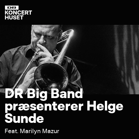
D
R
B
i
g
B
a
n
d
p
r
æ
s
e
n
t
e
r
e
r
H
e
l
g
e
S
u
n
d
e
F
e
a
t
.
M
a
r
i
l
y
n
M
a
z
u
r