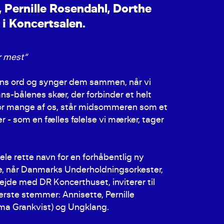
,
P
e
r
n
i
l
l
e
R
o
s
e
n
d
a
h
l
,
D
o
r
t
h
e
i
K
o
n
c
e
r
t
s
a
l
e
n
.
r mest”
ns ord og synger dem sammen, når vi
-bålenes skær, der forbinder et helt
For mange af os, står midsommeren som et
- som en fælles følelse vi mærker, tager
le rette navn for en forhåbentlig ny
, når Danmarks Underholdningsorkester,
ejde med DR Koncerthuset, inviterer til
ste stemmer: Annisette, Pernille
ma Grankvist) og Ungklang.