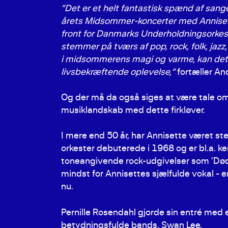
”Det er et helt fantastisk spænd af sang
årets Midsommer-koncerter med Annisett
front for Danmarks Underholdningsorkest
stemmer på tværs af pop, rock, folk, jaz
i midsommerens magi og varme, kan det 
livsbekræftende oplevelse,”
fortæller An
Og der må da også siges at være tale om
musiklandskab med dette firkløver.
I mere end 50 år, har Annisette været 
orkester debuterede i 1968 og er bl.a. k
toneangivende rock-udgivelser som ’Døden
mindst for Annisettes sjælfulde vokal - 
nu.
Pernille Rosendahl gjorde sin entré med 
betydningsfulde bands, Swan Lee.