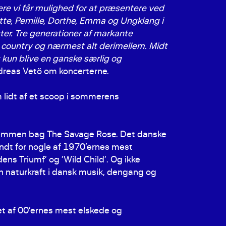
ere vi får mulighed for at præsentere ved
e, Pernille, Dorthe, Emma og Ungklang i
er. Tre generationer af markante
z, country og nærmest alt derimellem. Midt
kun blive en ganske særlig og
dreas Vetö om koncerterne.
 lidt af et scoop i sommerens
stemmen bag The Savage Rose. Det danske
endt for nogle af 1970’ernes mest
s Triumf’ og ’Wild Child’. Og ikke
en naturkraft i dansk musik, dengang og
et af 00’ernes mest elskede og