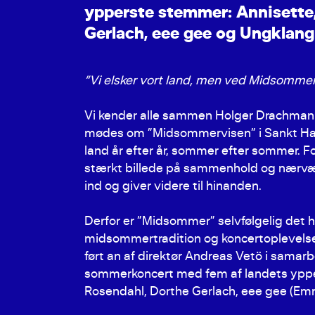
y
p
p
e
r
s
t
e
s
t
e
m
m
e
r
:
A
n
n
i
s
e
t
t
e
G
e
r
l
a
c
h
,
e
e
e
g
e
e
o
g
U
n
g
k
l
a
n
g
”Vi elsker vort land, men ved Midsomme
Vi kender alle sammen Holger Drachman
mødes om ”Midsommervisen” i Sankt Hans
land år efter år, sommer efter sommer. 
stærkt billede på sammenhold og nærvær 
ind og giver videre til hinanden.
Derfor er ”Midsommer” selvfølgelig det he
midsommertradition og koncertoplevelse
ført an af direktør Andreas Vetö i samarb
sommerkoncert med fem af landets ypper
Rosendahl, Dorthe Gerlach, eee gee (Em