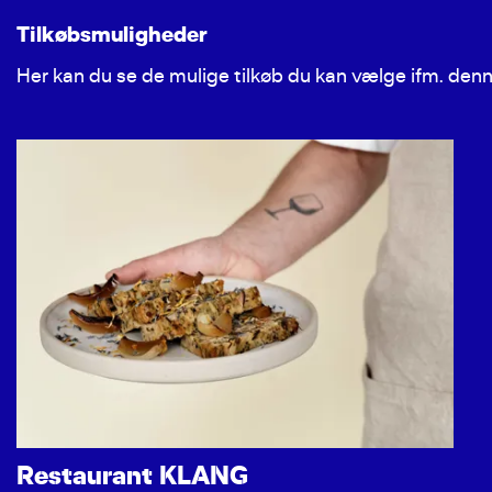
Tilkøbsmuligheder
Her kan du se de mulige tilkøb du kan vælge ifm. den
Restaurant KLANG