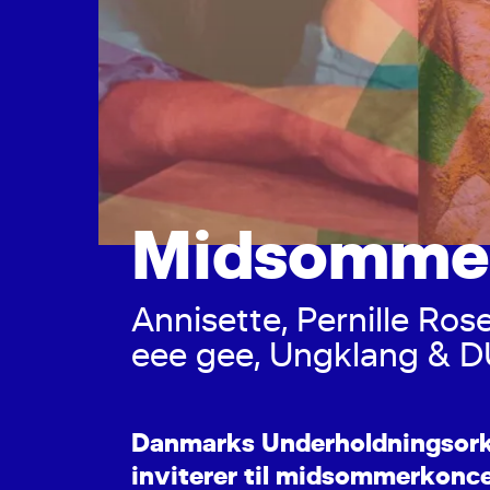
M
i
d
s
o
m
m
e
A
n
n
i
s
e
t
t
e
,
P
e
r
n
i
l
l
e
R
o
s
e
e
e
g
e
e
,
U
n
g
k
l
a
n
g
&
D
D
a
n
m
a
r
k
s
U
n
d
e
r
h
o
l
d
n
i
n
g
s
o
r
i
n
v
i
t
e
r
e
r
t
i
l
m
i
d
s
o
m
m
e
r
k
o
n
c