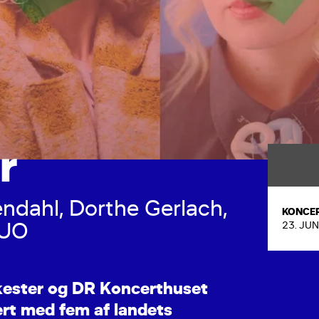
r
e
n
d
a
h
l
,
D
o
r
t
h
e
G
e
r
l
a
c
h
,
KONCE
U
O
23. JUN
k
e
s
t
e
r
o
g
D
R
K
o
n
c
e
r
t
h
u
s
e
t
e
r
t
m
e
d
f
e
m
a
f
l
a
n
d
e
t
s