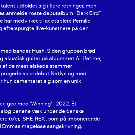
lent udfoldet sig i flere retninger, men
des anmelderroste debutalbum "Dark Bird"
har medvirket til at etablere Pernille
g efterspurgte live-kunstnere på den
um med bandet Hush. Siden gruppen brød
 akustisk guitar på albummet A Lifetime,
én af de mest elskede stemmer
sprogede solo-debut Natlys og med
r hun cementeret sig som en unik
ee gee med ’Winning’ i 2022. Et
er slog benene væk under de danske
ære to’er, ’SHE-REX’, som på imponerende
l til Emmas mageløse sangskrivning.