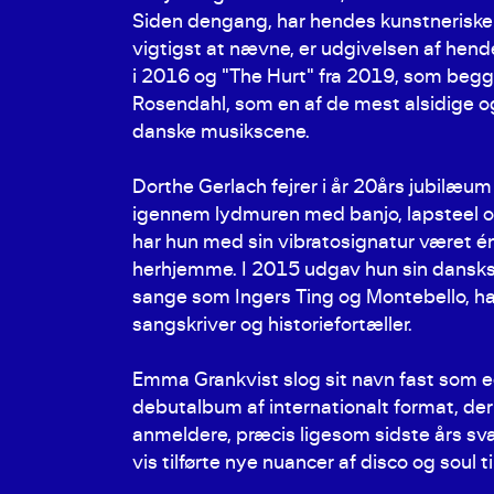
Siden dengang, har hendes kunstneriske ta
vigtigst at nævne, er udgivelsen af hen
i 2016 og "The Hurt" fra 2019, som begge 
Rosendahl, som en af de mest alsidige o
danske musikscene.
Dorthe Gerlach fejrer i år 20års jubilæ
igennem lydmuren med banjo, lapsteel og
har hun med sin vibratosignatur været 
herhjemme. I 2015 udgav hun sin dansk
sange som Ingers Ting og Montebello, ha
sangskriver og historiefortæller.
Emma Grankvist slog sit navn fast som e
debutalbum af internationalt format, d
anmeldere, præcis ligesom sidste års sv
vis tilførte nye nuancer af disco og sou