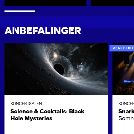
ANBEFALINGER
VENTELIST
KONCERTSALEN
KONCE
Science & Cocktails: Black
Snar
Hole Mysteries
Somni