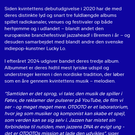
Siden kvintettens debutudgivelse i 2020 har de med
deres distinkte lyd og snart tre fuldlængde albums
spillet radiokanaler, venues og festivaler op både
herhjemme og i udlandet – blandt andet den
europæiske branchefestival jazzahead! i Bremen i år – og
desuden samarbejdet med blandt andre den svenske
indiepop-kunstner Lucky Lo.
I efteråret 2024 udgiver bandet deres tredje album.
Albummet er deres hidtil mest lyriske udspil og
understreger kernen i den nordiske tradition, der løber
som en åre gennem kvintettens musik – melodien.
“Samtiden er det sprog, vi taler, den musik de spiller i
Føtex, de reklamer der pulserer på YouTube, de film vi
ser - og meget meget mere. OTOOTO er et laboratorium,
hvor jeg som musiker og komponist kan skabe et spejl,
som verden kan se sig selv i. Jazzen har mistet sin
forbindelse til nutiden, men jazzens DNA er evigt ung -
det er OTOOTOs mission at lade den udvikles”,
siger