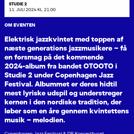
STUDIE 2
11. JULI 2024 KL. 21.00
OM EVENTEN
E
l
e
k
t
r
i
s
k
j
a
z
z
k
v
i
n
t
e
t
m
e
d
t
o
p
p
e
n
a
f
n
æ
s
t
e
g
e
n
e
r
a
t
i
o
n
s
j
a
z
z
m
u
s
i
k
e
r
e
–
f
å
e
n
f
o
r
s
m
a
g
p
å
d
e
t
k
o
m
m
e
n
d
e
2
0
2
4
-
a
l
b
u
m
f
r
a
b
a
n
d
e
t
O
T
O
O
T
O
i
S
t
u
d
i
e
2
u
n
d
e
r
C
o
p
e
n
h
a
g
e
n
J
a
z
z
F
e
s
t
i
v
a
l
.
A
l
b
u
m
m
e
t
e
r
d
e
r
e
s
h
i
d
t
i
l
m
e
s
t
l
y
r
i
s
k
e
u
d
s
p
i
l
o
g
u
n
d
e
r
s
t
r
e
g
e
r
k
e
r
n
e
n
i
d
e
n
n
o
r
d
i
s
k
e
t
r
a
d
i
t
i
o
n
,
d
e
r
l
ø
b
e
r
s
o
m
e
n
å
r
e
g
e
n
n
e
m
k
v
i
n
t
e
t
t
e
n
s
m
u
s
i
k
–
m
e
l
o
d
i
e
n
.
Copenhagen Jazz Festival & DR Koncerthuset