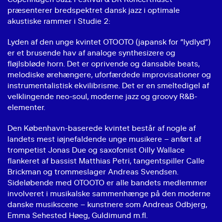
præsenterer bredspektret dansk jazz i optimale
akustiske rammer i Studie 2:
Lyden af den unge kvintet OTOOTO (japansk for “lydlyd”)
er et brusende hav af analoge synthesizere og
fløjlsbløde horn. Det er oprivende og dansable beats,
melodiske ørehængere, uforfærdede improvisationer og
instrumentalistisk ekvilibrisme. Det er en smeltedigel af
velklingende neo-soul, moderne jazz og groovy R&B-
elementer.
Den København-baserede kvintet består af nogle af
landets mest iøjnefaldende unge musikere – anført af
trompetist Jonas Due og saxofonist Oilly Wallace
flankeret af bassist Matthias Petri, tangentspiller Calle
Brickman og trommeslager Andreas Svendsen.
Sideløbende med OTOOTO er alle bandets medlemmer
involveret i musikalske sammenhænge på den moderne
danske musikscene – kunstnere som Andreas Odbjerg,
Emma Sehested Høeg, Guldimund m.fl.