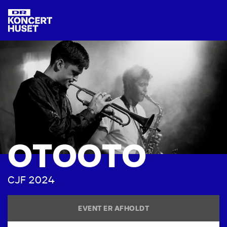
O
T
O
O
T
O
C
J
F
2
0
2
4
EVENT ER AFHOLDT