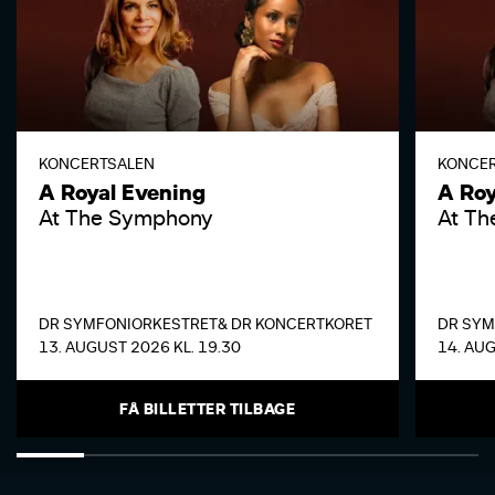
KONCERTSALEN
KONCE
A Royal Evening
A Roy
At The Symphony
At T
DR SYMFONIORKESTRET
& DR KONCERTKORET
DR SYM
13. AUGUST 2026 KL. 19.30
14. AUG
FÅ BILLETTER TILBAGE