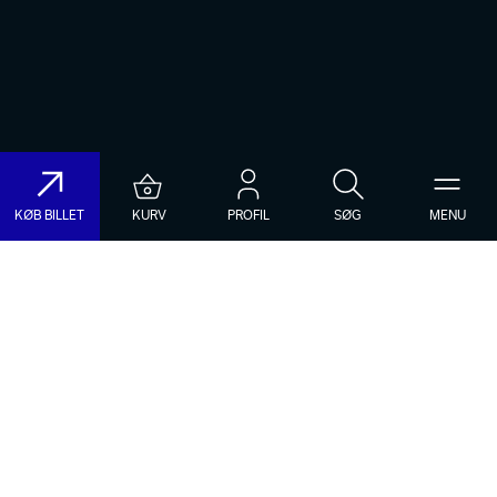
KØB BILLET
KURV
PROFIL
SØG
MENU
Søg på DR Koncerthuset
Genre
Dato
Vælg Genre
Vælg Dato
Nyhedsbrev
Populære søgninger