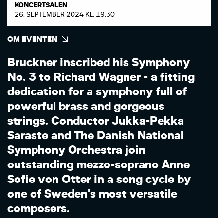
KONCERTSALEN
26. SEPTEMBER 2024 KL. 19.30
OM EVENTEN
B
r
u
c
k
n
e
r
i
n
s
c
r
i
b
e
d
h
i
s
S
y
m
p
h
o
n
y
N
o
.
3
t
o
R
i
c
h
a
r
d
W
a
g
n
e
r
-
a
f
i
t
t
i
n
g
d
e
d
i
c
a
t
i
o
n
f
o
r
a
s
y
m
p
h
o
n
y
f
u
l
l
o
f
p
o
w
e
r
f
u
l
b
r
a
s
s
a
n
d
g
o
r
g
e
o
u
s
s
t
r
i
n
g
s
.
C
o
n
d
u
c
t
o
r
J
u
k
k
a
-
P
e
k
k
a
S
a
r
a
s
t
e
a
n
d
T
h
e
D
a
n
i
s
h
N
a
t
i
o
n
a
l
S
y
m
p
h
o
n
y
O
r
c
h
e
s
t
r
a
j
o
i
n
o
u
t
s
t
a
n
d
i
n
g
m
e
z
z
o
-
s
o
p
r
a
n
o
A
n
n
e
S
o
f
i
e
v
o
n
O
t
t
e
r
i
n
a
s
o
n
g
c
y
c
l
e
b
y
o
n
e
o
f
S
w
e
d
e
n
'
s
m
o
s
t
v
e
r
s
a
t
i
l
e
c
o
m
p
o
s
e
r
s
.