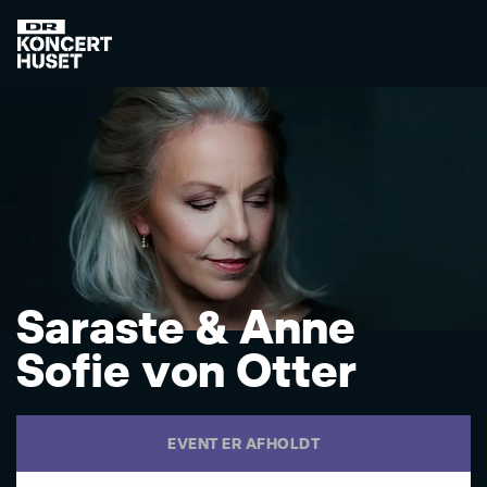
S
a
r
a
s
t
e
&
A
n
n
e
S
o
f
i
e
v
o
n
O
t
t
e
r
EVENT ER AFHOLDT