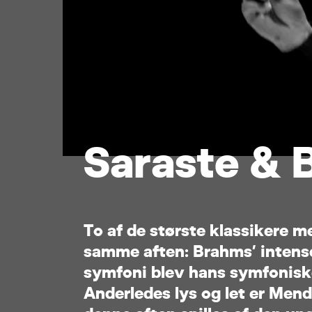
S
a
r
a
s
t
e
&
T
o
a
f
d
e
s
t
ø
r
s
t
e
k
l
a
s
s
i
k
e
r
e
m
s
a
m
m
e
a
f
t
e
n
:
B
r
a
h
m
s
’
i
n
t
e
n
s
s
y
m
f
o
n
i
b
l
e
v
h
a
n
s
s
y
m
f
o
n
i
s
k
A
n
d
e
r
l
e
d
e
s
l
y
s
o
g
l
e
t
e
r
M
e
n
d