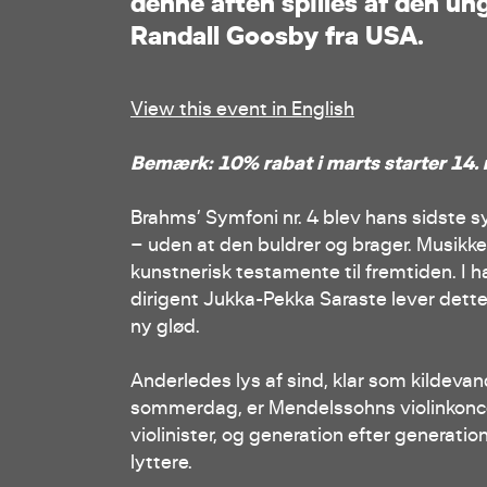
d
e
n
n
e
a
f
t
e
n
s
p
i
l
l
e
s
a
f
d
e
n
u
n
R
a
n
d
a
l
l
G
o
o
s
b
y
f
r
a
U
S
A
.
View this event in English
Bemærk: 10% rabat i marts starter 14.
Brahms’ Symfoni nr. 4 blev hans sidste 
– uden at den buldrer og brager. Musikken
kunstnerisk testamente til fremtiden. I
dirigent Jukka-Pekka Saraste lever dett
ny glød.
Anderledes lys af sind, klar som kildeva
sommerdag, er Mendelssohns violinkoncer
violinister, og generation efter generati
lyttere.