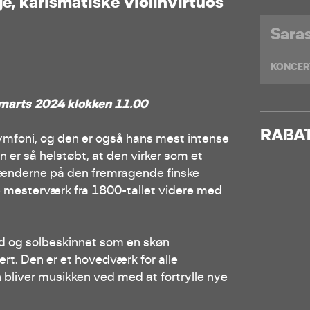
g
e
,
k
a
r
i
s
m
a
t
i
s
k
e
v
i
o
l
i
n
v
i
r
t
u
o
s
Sara
KONCER
 marts 2024 klokken 11.00
RABA
symfoni, og den er også hans mest intense
 er så helstøbt, at den virker som et
 hænderne på den fremragende finske
e mesterværk fra 1800-tallet videre med
nd og solbeskinnet som en skøn
t. Den er et hovedværk for alle
on bliver musikken ved med at fortrylle nye