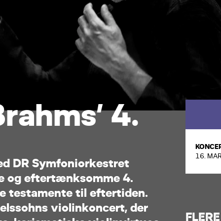
B
r
a
h
m
s
’
4
.
KONCE
16. MAR
e
d
D
R
S
y
m
f
o
n
i
o
r
k
e
s
t
r
e
t
e
o
g
e
f
t
e
r
t
æ
n
k
s
o
m
m
e
4
.
e
t
e
s
t
a
m
e
n
t
e
t
i
l
e
f
t
e
r
t
i
d
e
n
.
e
l
s
s
o
h
n
s
v
i
o
l
i
n
k
o
n
c
e
r
t
,
d
e
r
FLERE