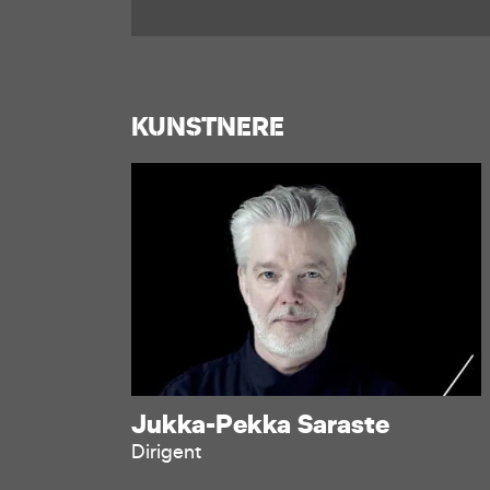
KUNSTNERE
Jukka-Pekka Saraste
Dirigent