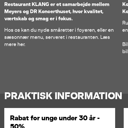
Restaurant KLANG er et samarbejde mellem
Ko
Meyers og DR Koncerthuset, hvor kvalitet,
Ko
værtskab og smag er i fokus.
Ru
Hos os kan du nyde småretter i foyeren, eller en
en
sæsonnær menu, serveret i restauranten. Læs
mere her.
Bi
bil
PRAKTISK INFORMATION
Rabat for unge under 30 år -
50%