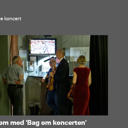
ne koncert
om med 'Bag om koncerten'