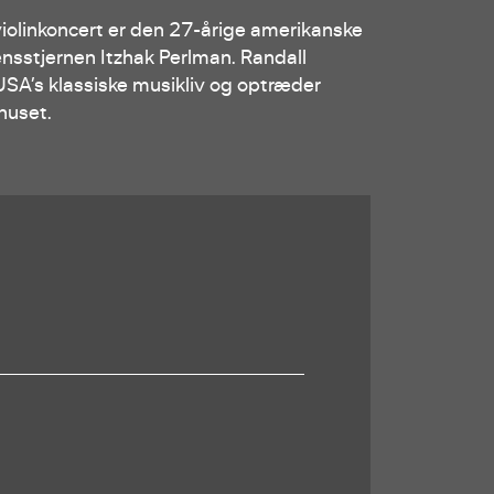
violinkoncert er den 27-årige amerikanske
ensstjernen Itzhak Perlman. Randall
USA’s klassiske musikliv og optræder
huset.