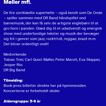
M
ø
l
l
e
r
m
f
l
.
De fire sortklædte superhelte – også kendt som De Onde
– spiller sammen med DR Band håndspillet ond
børnemusik, der kan få selv de artigste englebørn til at
gro horn i panden. Glæd dig til et udadvendt og energisk
show med underfundige tekster og musik der bevæger
sig frit i genrer som jazz, rock’n’roll, reggae, brazil m.m.
Det bliver ordentligt ondt!
Medvirkende:
Tobias Trier, Carl Quist-Møller, Peter Marott, Eva Skipper,
Jesper Riis
DR Big Band
Tilmelding:
Book jeres billetter direkte her på hjemmesiden.
Koncerterne er forbeholdt skoler.
Aldersgruppe: 5-8 år