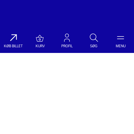
KØB BILLET
KURV
PROFIL
SØG
MENU
Søg på DR Koncerthuset
Genre
Dato
Vælg Genre
Vælg Dato
Nyhedsbrev
Populære søgninger
TILMELD NYHEDSBREV