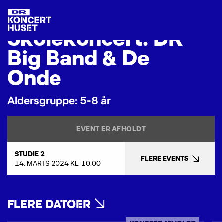
S
k
o
l
e
k
o
n
c
e
r
t
:
D
R
B
i
g
B
a
n
d
&
D
e
O
n
d
e
A
l
d
e
r
s
g
r
u
p
p
e
:
5
-
8
å
r
EVENT ER AFHOLDT
STUDIE 2
FLERE EVENTS
14. MARTS 2024 KL. 10.00
FLERE DATOER