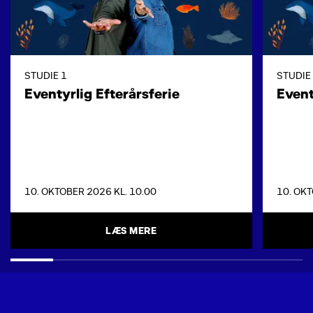
STUDIE 1
STUDIE
Eventyrlig Efterårsferie
Event
10. OKTOBER 2026 KL. 10.00
10. OKT
LÆS MERE