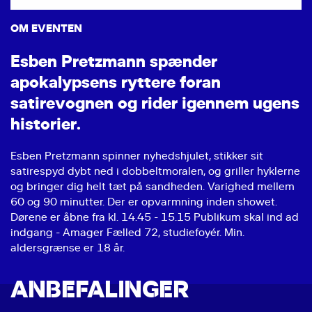
OM EVENTEN
E
s
b
e
n
P
r
e
t
z
m
a
n
n
s
p
æ
n
d
e
r
a
p
o
k
a
l
y
p
s
e
n
s
r
y
t
t
e
r
e
f
o
r
a
n
s
a
t
i
r
e
v
o
g
n
e
n
o
g
r
i
d
e
r
i
g
e
n
n
e
m
u
g
e
n
s
h
i
s
t
o
r
i
e
r
.
Esben Pretzmann spinner nyhedshjulet, stikker sit
satirespyd dybt ned i dobbeltmoralen, og griller hyklerne
og bringer dig helt tæt på sandheden. Varighed mellem
60 og 90 minutter. Der er opvarmning inden showet.
Dørene er åbne fra kl. 14.45 - 15.15 Publikum skal ind ad
indgang - Amager Fælled 72, studiefoyér. Min.
aldersgrænse er 18 år.
ANBEFALINGER