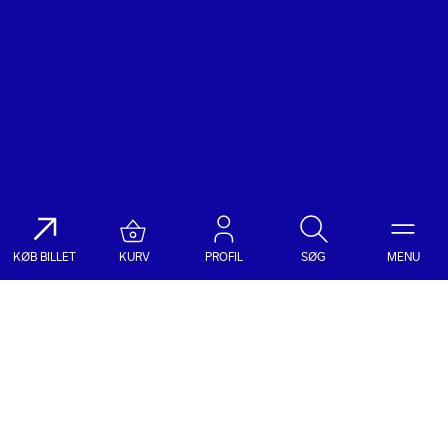
KØB BILLET
KURV
PROFIL
SØG
MENU
Søg på DR Koncerthuset
Genre
Dato
Vælg Genre
Vælg Dato