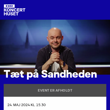
T
æ
t
p
å
S
a
n
d
h
e
d
e
n
EVENT ER AFHOLDT
24. MAJ 2024 KL. 15.30