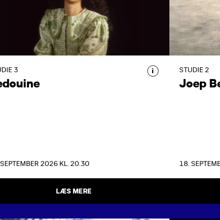
Oplev Bedouine live med sange fra
Den hol
Neon Summer Skin i Studie 3.
invitere
eftert
musik f
DIE 3
STUDIE 2
i
edouine
Joep B
 SEPTEMBER 2026 KL. 20.30
18. SEPTEMB
LÆS MERE