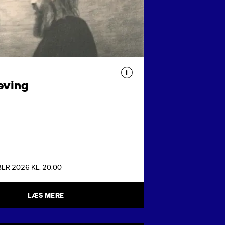
landske pianist Joep Beving
r publikum ind i sit
ænksomme lydunivers med
ra albummet Liminal.
i
eving
ER 2026 KL. 20.00
LÆS MERE