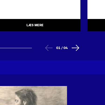
LÆS MERE
01
/
04
EVING
BEVING