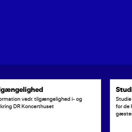
lgængelighed
Stud
ormation vedr. tilgængelighed i- og
Studie
kring DR Koncerthuset
for de 
gæster