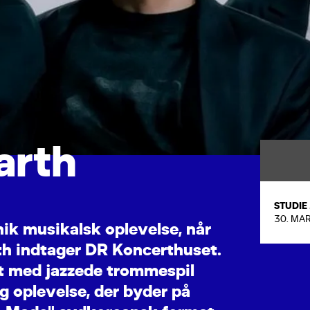
a
r
t
h
STUDIE
30. MAR
n
i
k
m
u
s
i
k
a
l
s
k
o
p
l
e
v
e
l
s
e
,
n
å
r
t
h
i
n
d
t
a
g
e
r
D
R
K
o
n
c
e
r
t
h
u
s
e
t
.
t
m
e
d
j
a
z
z
e
d
e
t
r
o
m
m
e
s
p
i
l
g
o
p
l
e
v
e
l
s
e
,
d
e
r
b
y
d
e
r
p
å