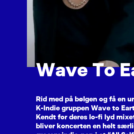
W
a
v
e
T
o
E
R
i
d
m
e
d
p
å
b
ø
l
g
e
n
o
g
f
å
e
n
u
K
-
I
n
d
i
e
g
r
u
p
p
e
n
W
a
v
e
t
o
E
a
r
K
e
n
d
t
f
o
r
d
e
r
e
s
l
o
-
f
i
l
y
d
m
i
x
e
b
l
i
v
e
r
k
o
n
c
e
r
t
e
n
e
n
h
e
l
t
s
æ
r
l
i