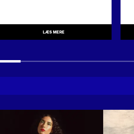
LÆS MERE
BEDOUINE
JOEP B
BEDOUINE
JOEP 