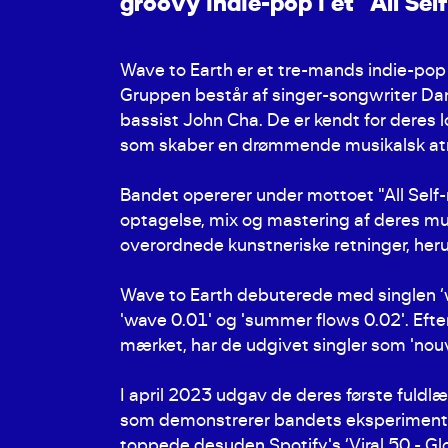
g
r
o
o
v
y
i
n
d
i
e
-
p
o
p
i
e
t
“
A
l
l
S
e
l
f
Wave to Earth er et tre-mands indie-pop
Gruppen består af singer-songwriter Da
bassist John Cha. De er kendt for deres l
som skaber en drømmende musikalsk a
Bandet opererer under mottoet "All Self-m
optagelse, mix og mastering af deres mus
overordnede kunstneriske retninger, he
Wave to Earth debuterede med singlen ‘
'wave 0.01' og 'summer flows 0.02'. Efter
mærket, har de udgivet singler som 'nouve
I april 2023 udgav de deres første fuldlæ
som demonstrerer bandets eksperimente
toppede desuden Spotify's ‘Viral 50 - Gl