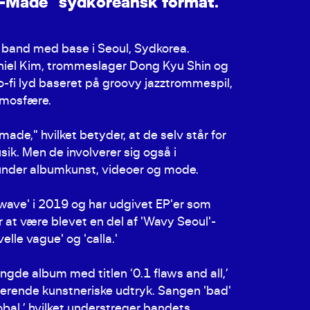
-
M
a
d
e
"
s
y
d
k
o
r
e
a
n
s
k
f
o
r
m
a
t
.
 band med base i Seoul, Sydkorea.
niel Kim, trommeslager Dong Kyu Shin og
o-fi lyd baseret på groovy jazztrommespil,
tmosfære.
ade," hvilket betyder, at de selv står for
ik. Men de involverer sig også i
runder albumkunst, videoer og mode.
wave' i 2019 og har udgivet EP'er som
 at være blevet en del af 'Wavy Seoul'-
lle vague' og 'calla.'
ngde album med titlen ‘0.1 flaws and all,’
rende kunstneriske udtryk. Sangen 'bad'
obal,’ hvilket understreger bandets