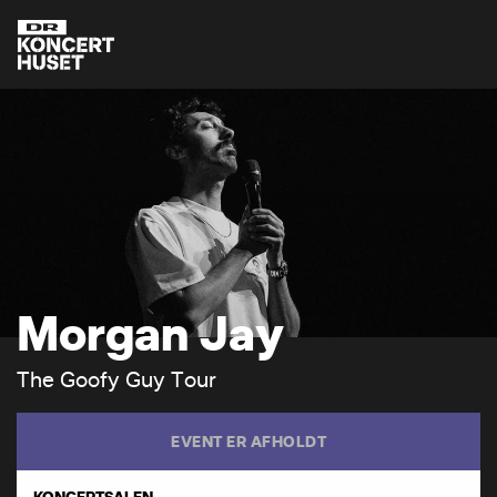
M
o
r
g
a
n
J
a
y
T
h
e
G
o
o
f
y
G
u
y
T
o
u
r
EVENT ER AFHOLDT
KONCERTSALEN