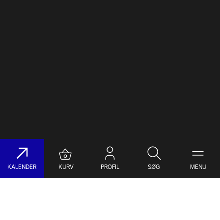
KALENDER
KURV
PROFIL
SØG
MENU
Søg på DR Koncerthuset