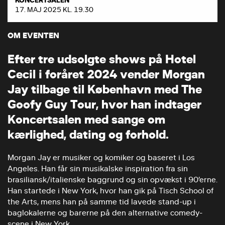
17. MAJ 2025 KL. 19.30
OM EVENTEN
E
f
t
e
r
t
r
e
u
d
s
o
l
g
t
e
s
h
o
w
s
p
å
H
o
t
e
l
C
e
c
i
l
i
f
o
r
å
r
e
t
2
0
2
4
v
e
n
d
e
r
M
o
r
g
a
n
J
a
y
t
i
l
b
a
g
e
t
i
l
K
ø
b
e
n
h
a
v
n
m
e
d
T
h
e
G
o
o
f
y
G
u
y
T
o
u
r
,
h
v
o
r
h
a
n
i
n
d
t
a
g
e
r
K
o
n
c
e
r
t
s
a
l
e
n
m
e
d
s
a
n
g
e
o
m
k
æ
r
l
i
g
h
e
d
,
d
a
t
i
n
g
o
g
f
o
r
h
o
l
d
.
Morgan Jay er musiker og komiker og baseret i Los
Angeles. Han får sin musikalske inspiration fra sin
brasiliansk/italienske baggrund og sin opvækst i 90’erne.
Han startede i New York, hvor han gik på Tisch School of
the Arts, mens han på samme tid lavede stand-up i
baglokalerne og barerne på den alternative comedy-
scene i New York.