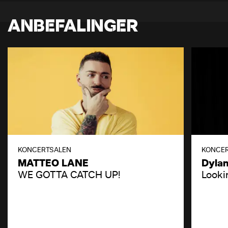
ANBEFALINGER
KONCERTSALEN
KONCE
MATTEO LANE
Dyla
WE GOTTA CATCH UP!
Looki