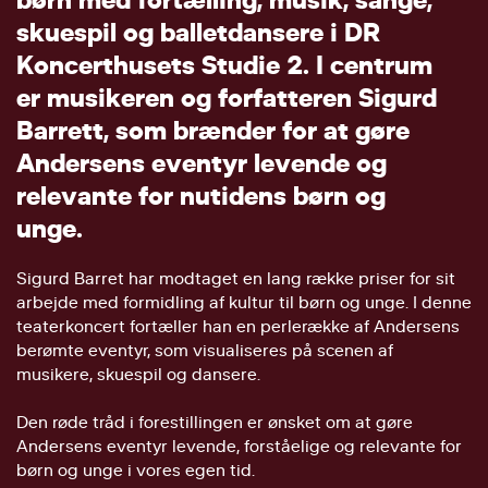
s
k
u
e
s
p
i
l
o
g
b
a
l
l
e
t
d
a
n
s
e
r
e
i
D
R
K
o
n
c
e
r
t
h
u
s
e
t
s
S
t
u
d
i
e
2
.
I
c
e
n
t
r
u
m
e
r
m
u
s
i
k
e
r
e
n
o
g
f
o
r
f
a
t
t
e
r
e
n
S
i
g
u
r
d
B
a
r
r
e
t
t
,
s
o
m
b
r
æ
n
d
e
r
f
o
r
a
t
g
ø
r
e
A
n
d
e
r
s
e
n
s
e
v
e
n
t
y
r
l
e
v
e
n
d
e
o
g
r
e
l
e
v
a
n
t
e
f
o
r
n
u
t
i
d
e
n
s
b
ø
r
n
o
g
u
n
g
e
.
Sigurd Barret har modtaget en lang række priser for sit
arbejde med formidling af kultur til børn og unge. I denne
teaterkoncert fortæller han en perlerække af Andersens
berømte eventyr, som visualiseres på scenen af
musikere, skuespil og dansere.
Den røde tråd i forestillingen er ønsket om at gøre
Andersens eventyr levende, forståelige og relevante for
børn og unge i vores egen tid.