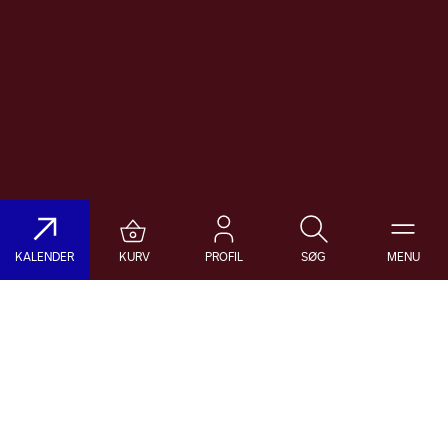
KALENDER
KURV
PROFIL
SØG
MENU
Søg på DR Koncerthuset
Genre
Dato
Vælg Genre
Vælg Dato