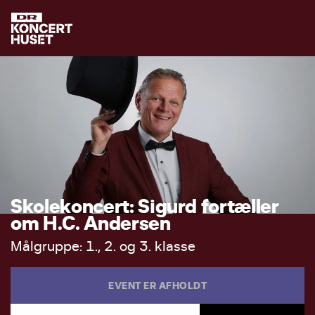
S
k
o
l
e
k
o
n
c
e
r
t
:
S
i
g
u
r
d
f
o
r
t
æ
l
l
e
r
o
m
H
.
C
.
A
n
d
e
r
s
e
n
M
å
l
g
r
u
p
p
e
:
1
.
,
2
.
o
g
3
.
k
l
a
s
s
e
EVENT ER AFHOLDT