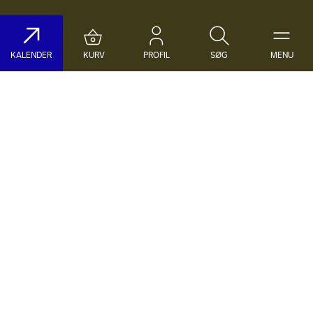
KALENDER
KURV
PROFIL
SØG
MENU
Søg på DR Koncerthuset
Genre
Dato
Vælg Genre
Vælg Dato
Nyhedsbrev
Populære søgninger
TILMELD NYHEDSBREV