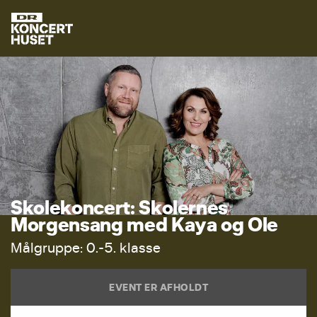
S
k
o
l
e
k
o
n
c
e
r
t
:
S
k
o
l
e
r
n
e
s
M
o
r
g
e
n
s
a
n
g
m
e
d
K
a
y
a
o
g
O
l
e
M
å
l
g
r
u
p
p
e
:
0
.
-
5
.
k
l
a
s
s
e
EVENT ER AFHOLDT