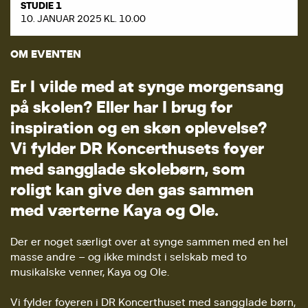
STUDIE 1
10. JANUAR 2025 KL. 10.00
OM EVENTEN
E
r
I
v
i
l
d
e
m
e
d
a
t
s
y
n
g
e
m
o
r
g
e
n
s
a
n
g
p
å
s
k
o
l
e
n
?
E
l
l
e
r
h
a
r
I
b
r
u
g
f
o
r
i
n
s
p
i
r
a
t
i
o
n
o
g
e
n
s
k
ø
n
o
p
l
e
v
e
l
s
e
?
V
i
f
y
l
d
e
r
D
R
K
o
n
c
e
r
t
h
u
s
e
t
s
f
o
y
e
r
m
e
d
s
a
n
g
g
l
a
d
e
s
k
o
l
e
b
ø
r
n
,
s
o
m
r
o
l
i
g
t
k
a
n
g
i
v
e
d
e
n
g
a
s
s
a
m
m
e
n
m
e
d
v
æ
r
t
e
r
n
e
K
a
y
a
o
g
O
l
e
.
Der er noget særligt over at synge sammen med en hel
masse andre – og ikke mindst i selskab med to
musikalske venner, Kaya og Ole.
Vi fylder foyeren i DR Koncerthuset med sangglade børn,