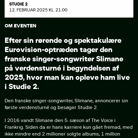
STUDIE 2
12. FEBRUAR 2025 KL. 21.00
OM EVENTEN
E
f
t
e
r
s
i
n
r
ø
r
e
n
d
e
o
g
s
p
e
k
t
a
k
u
l
æ
r
e
E
u
r
o
v
i
s
i
o
n
-
o
p
t
r
æ
d
e
n
t
a
g
e
r
d
e
n
f
r
a
n
s
k
e
s
i
n
g
e
r
-
s
o
n
g
w
r
i
t
e
r
S
l
i
m
a
n
e
p
å
v
e
r
d
e
n
s
t
u
r
n
é
i
b
e
g
y
n
d
e
l
s
e
n
a
f
2
0
2
5
,
h
v
o
r
m
a
n
k
a
n
o
p
l
e
v
e
h
a
m
l
i
v
e
i
S
t
u
d
i
e
2
.
Den franske singer-songwriter, Slimane, annoncerer sin
første verdensturné og besøger Studie 2.
I 2016 vandt Slimane den 5. sæson af The Voice i
Frankrig. Siden da er hans karriere kun gået fremad, med
ikke mindre end 2 millioner solgte albums, 1 million