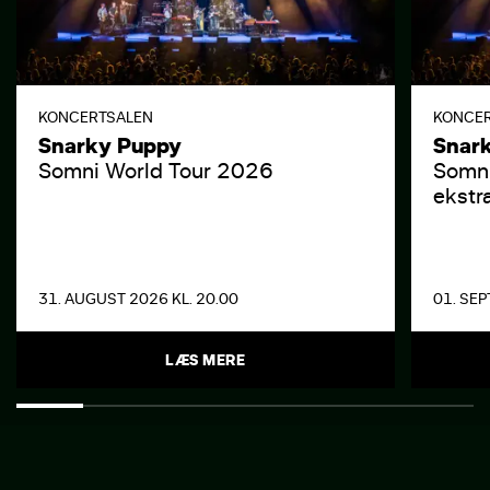
KONCERTSALEN
KONCE
Snarky Puppy
Snar
Somni World Tour 2026
Somni
ekstr
31. AUGUST 2026 KL. 20.00
01. SEP
LÆS MERE