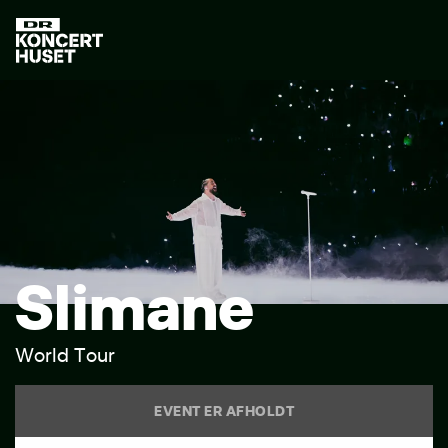
S
l
i
m
a
n
e
W
o
r
l
d
T
o
u
r
EVENT ER AFHOLDT