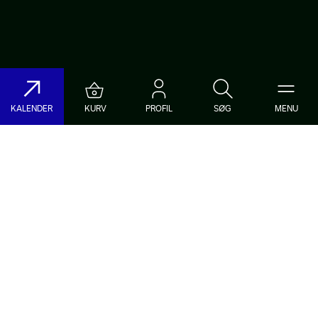
KALENDER
KURV
PROFIL
SØG
MENU
Søg på DR Koncerthuset
Genre
Dato
Vælg Genre
Vælg Dato
Nyhedsbrev
Populære søgninger
TILMELD NYHEDSBREV