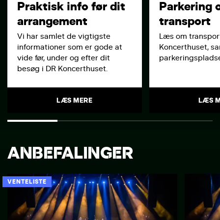
Praktisk info før dit
Parkering 
arrangement
transport
Vi har samlet de vigtigste
Læs om transport
informationer som er gode at
Koncerthuset, s
vide før, under og efter dit
parkeringspladse
besøg i DR Koncerthuset.
LÆS MERE
LÆS 
ANBEFALINGER
VENTELISTE