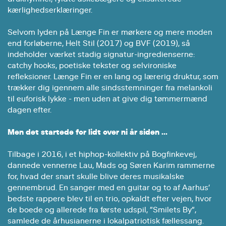
kærlighedserklæringer.
Selvom lyden på Længe Fin er mørkere og mere moden
end forløberne, Helt Stil (2017) og BVF (2019), så
indeholder værket stadig signatur-ingredienserne:
catchy hooks, poetiske tekster og selvironiske
refleksioner. Længe Fin er en lang og lærerig druktur, som
trækker dig igennem alle sindsstemninger fra melankoli
til euforisk lykke - men uden at give dig tømmermænd
dagen efter.
Men det startede for lidt over ni år siden ...
Tilbage i 2016, i et hiphop-kollektiv på Bogfinkevej,
dannede vennerne Lau, Mads og Søren Karim rammerne
for, hvad der snart skulle blive deres musikalske
gennembrud. En sanger med en guitar og to af Aarhus’
bedste rappere blev til en trio, opkaldt efter vejen, hvor
de boede og allerede fra første udspil, ”Smilets By”,
samlede de århusianerne i lokalpatriotisk fællessang.