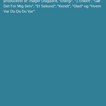
produceret af Thøger Dixgaard, ”Energi”, ”1 Enkelt”, ”Gør
Det For Mig Selv”, ”Et Sekund”, ”Kendt”, ”Glad” og ”Hvem
Var Du Da Du Var”.