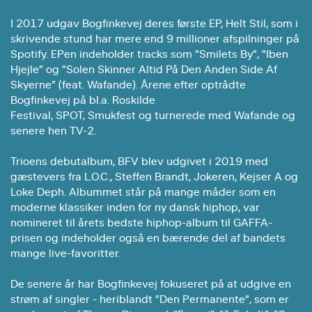
I 2017 udgav Bogfinkevej deres første EP, Helt Stil, som i
skrivende stund har mere end 9 millioner afspilninger på
Spotify. EPen indeholder tracks som ”Smilets By”, ”Iben
Hjejle” og ”Solen Skinner Altid På Den Anden Side Af
Skyerne” (feat. Wafande). Årene efter optrådte
Bogfinkevej på bl.a. Roskilde
Festival, SPOT, Smukfest og turnerede med Wafande og
senere hen TV-2.
Trioens debutalbum, BFV blev udgivet i 2019 med
gæstevers fra L.O.C., Steffen Brandt, Jokeren, Kejser A og
Loke Deph. Albummet står på mange måder som en
moderne klassiker inden for ny dansk hiphop, var
nomineret til årets bedste hiphop-album til GAFFA-
prisen og indeholder også en bærende del af bandets
mange live-favoritter.
De senere år har Bogfinkevej fokuseret på at udgive en
strøm af singler - heriblandt ”Den Permanente”, som er