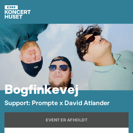
B
o
g
f
i
n
k
e
v
e
j
S
u
p
p
o
r
t
:
P
r
o
m
p
t
e
x
D
a
v
i
d
A
t
l
a
n
d
e
r
EVENT ER AFHOLDT