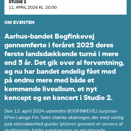
STUDIE 2
11. APRIL 2026 KL. 20.00
OM EVENTEN
A
a
r
h
u
s
-
b
a
n
d
e
t
B
o
g
f
i
n
k
e
v
e
j
g
e
n
n
e
m
f
ø
r
t
e
i
f
o
r
å
r
e
t
2
0
2
5
d
e
r
e
s
f
ø
r
s
t
e
l
a
n
d
s
d
æ
k
k
e
n
d
e
t
u
r
n
é
i
m
e
r
e
e
n
d
5
å
r
.
D
e
t
g
i
k
o
v
e
r
a
l
f
o
r
v
e
n
t
n
i
n
g
,
o
g
n
u
h
a
r
b
a
n
d
e
t
e
n
d
e
l
i
g
f
å
e
t
m
o
d
p
å
e
n
d
n
u
m
e
r
e
m
e
d
b
å
d
e
e
t
k
o
m
m
e
n
d
e
l
i
v
e
a
l
b
u
m
,
e
t
n
y
t
k
o
n
c
e
p
t
o
g
e
n
k
o
n
c
e
r
t
i
S
t
u
d
i
e
2
.
Den 12. april 2024 udsendte BOGFINKEVEJ surprise-
EPen Længe Fin. Seks stærke skæringer, der med vanlig
jysk selvsikkerhed guider lytteren gennem et univers af
drukhymner, fyldte askebægere og eksalterede