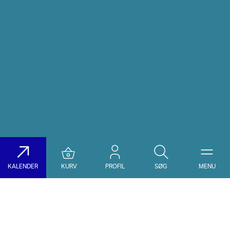
KALENDER
KURV
PROFIL
SØG
MENU
Søg på DR Koncerthuset