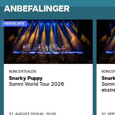
ANBEFALINGER
VENTELISTE
KONCERTSALEN
KONCE
Snarky Puppy
Snar
Somni World Tour 2026
Somni
ekstr
31. AUGUST 2026 KL. 20.00
01. SEP