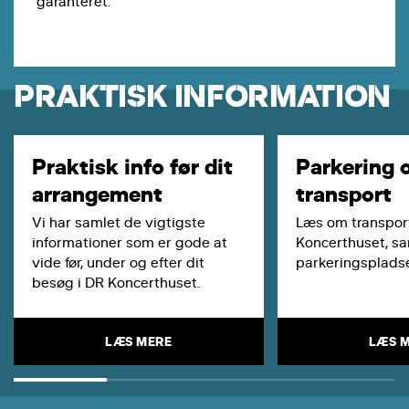
garanteret.
PRAKTISK INFORMATION
Praktisk info før dit
Parkering 
arrangement
transport
Vi har samlet de vigtigste
Læs om transport
informationer som er gode at
Koncerthuset, s
vide før, under og efter dit
parkeringspladse
besøg i DR Koncerthuset.
LÆS MERE
LÆS 