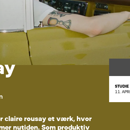
a
y
STUDIE
11. APR
n
e
r
c
l
a
i
r
e
r
o
u
s
a
y
e
t
v
æ
r
k
,
h
v
o
r
m
e
r
n
u
t
i
d
e
n
.
S
o
m
p
r
o
d
u
k
t
i
v