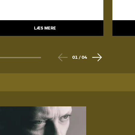
LÆS MERE
01
/
04
C
WIC