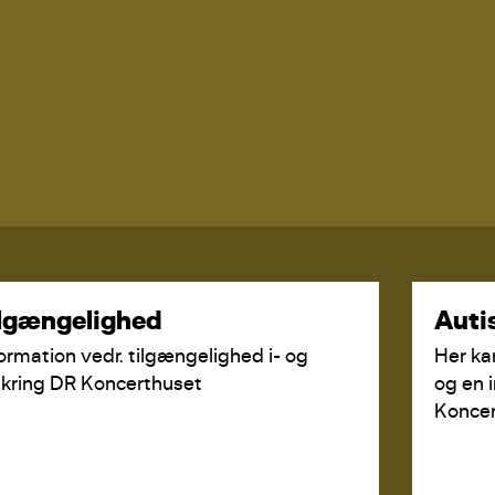
lgængelighed
Aut
ormation vedr. tilgængelighed i- og
Her ka
kring DR Koncerthuset
og en 
Koncer