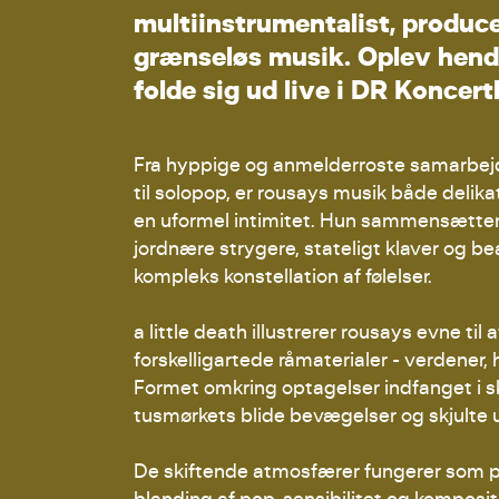
m
u
l
t
i
i
n
s
t
r
u
m
e
n
t
a
l
i
s
t
,
p
r
o
d
u
c
g
r
æ
n
s
e
l
ø
s
m
u
s
i
k
.
O
p
l
e
v
h
e
n
d
f
o
l
d
e
s
i
g
u
d
l
i
v
e
i
D
R
K
o
n
c
e
r
t
Fra hyppige og anmelderroste samarbejde
til solopop, er rousays musik både delik
en uformel intimitet. Hun sammensætter
jordnære strygere, stateligt klaver og b
kompleks konstellation af følelser.
a little death illustrerer rousays evne ti
forskelligartede råmaterialer - verdener,
Formet omkring optagelser indfanget i s
tusmørkets blide bevægelser og skjulte u
De skiftende atmosfærer fungerer som p
blanding af pop-sensibilitet og komposit