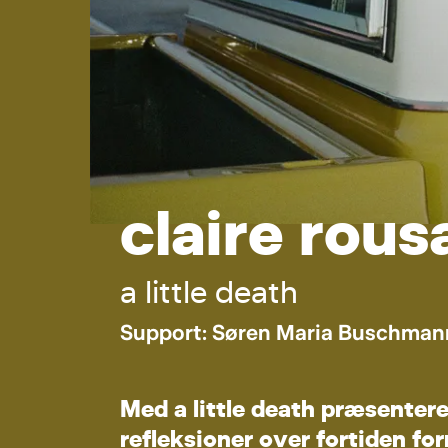
c
l
a
i
r
e
r
o
u
s
a
l
i
t
t
l
e
d
e
a
t
h
S
u
p
p
o
r
t
:
S
ø
r
e
n
M
a
r
i
a
B
u
s
c
h
m
a
n
M
e
d
a
l
i
t
t
l
e
d
e
a
t
h
p
r
æ
s
e
n
t
e
r
r
e
f
l
e
k
s
i
o
n
e
r
o
v
e
r
f
o
r
t
i
d
e
n
f
o
r