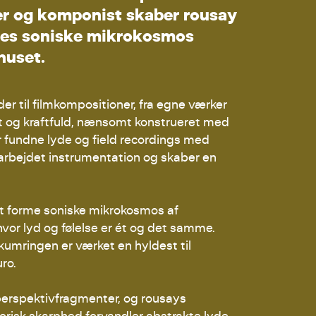
e
r
o
g
k
o
m
p
o
n
i
s
t
s
k
a
b
e
r
r
o
u
s
a
y
e
s
s
o
n
i
s
k
e
m
i
k
r
o
k
o
s
m
o
s
h
u
s
e
t
.
r til filmkompositioner, fra egne værker
at og kraftfuld, nænsomt konstrueret med
 fundne lyde og field recordings med
earbejdet instrumentation og skaber en
l at forme soniske mikrokosmos af
 hvor lyd og følelse er ét og det samme.
kumringen er værket en hyldest til
ro.
erspektivfragmenter, og rousays
orisk skarphed forvandler abstrakte lyde