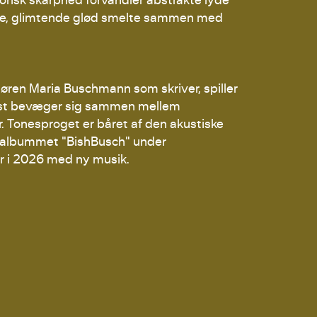
arme, glimtende glød smelte sammen med
ren Maria Buschmann som skriver, spiller
kst bevæger sig sammen mellem
. Tonesproget er båret af den akustiske
20 albummet "BishBusch" under
r i 2026 med ny musik.