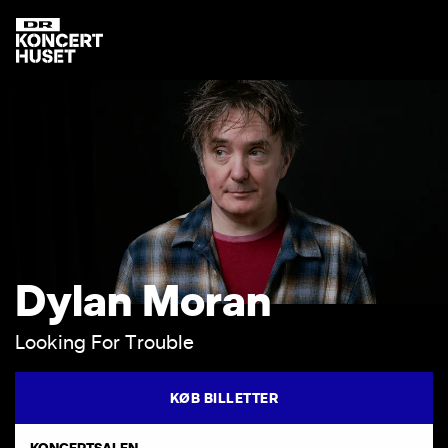
D
y
l
a
n
M
o
r
a
n
L
o
o
k
i
n
g
F
o
r
T
r
o
u
b
l
e
KØB BILLETTER
KONCERTSALEN