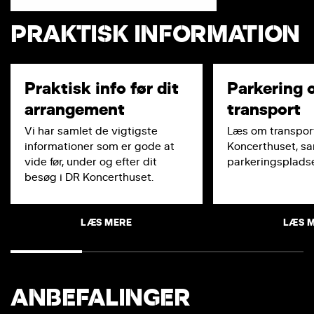
PRAKTISK INFORMATION
Praktisk info før dit
Parkering 
arrangement
transport
Vi har samlet de vigtigste
Læs om transport
informationer som er gode at
Koncerthuset, s
vide før, under og efter dit
parkeringspladse
besøg i DR Koncerthuset.
LÆS MERE
LÆS 
ANBEFALINGER