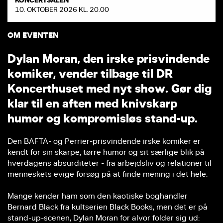
10. OKTOBER 2026 KL. 20.00
OM EVENTEN
D
y
l
a
n
M
o
r
a
n
,
d
e
n
i
r
s
k
e
p
r
i
s
v
i
n
d
e
n
d
e
k
o
m
i
k
e
r
,
v
e
n
d
e
r
t
i
l
b
a
g
e
t
i
l
D
R
K
o
n
c
e
r
t
h
u
s
e
t
m
e
d
n
y
t
s
h
o
w
.
G
ø
r
d
i
g
k
l
a
r
t
i
l
e
n
a
f
t
e
n
m
e
d
k
n
i
v
s
k
a
r
p
h
u
m
o
r
o
g
k
o
m
p
r
o
m
i
s
l
ø
s
s
t
a
n
d
-
u
p
.
Den BAFTA- og Perrier-prisvindende irske komiker er
kendt for sin skarpe, tørre humor og sit særlige blik på
hverdagens absurditeter - fra arbejdsliv og relationer til
menneskets evige forsøg på at finde mening i det hele.
Mange kender ham som den kaotiske boghandler
Bernard Black fra kultserien Black Books, men det er på
stand-up-scenen, Dylan Moran for alvor folder sig ud: