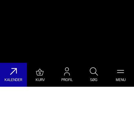
KALENDER
KURV
PROFIL
SØG
MENU
Søg på DR Koncerthuset
Genre
Dato
Vælg Genre
Vælg Dato