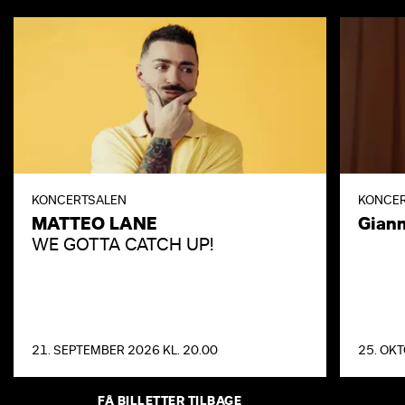
KONCERTSALEN
KONCE
MATTEO LANE
Gianm
WE GOTTA CATCH UP!
21. SEPTEMBER 2026 KL. 20.00
25. OKT
FÅ BILLETTER TILBAGE