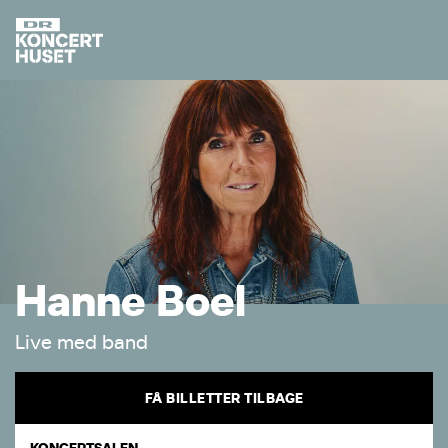
H
a
n
n
e
B
o
e
l
L
i
v
e
m
e
d
b
a
n
d
FÅ BILLETTER TILBAGE
KONCERTSALEN