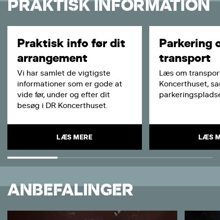
PRAKTISK INFORMATION
Praktisk info før dit
Parkering 
arrangement
transport
Vi har samlet de vigtigste
Læs om transport
informationer som er gode at
Koncerthuset, s
vide før, under og efter dit
parkeringspladse
besøg i DR Koncerthuset.
LÆS MERE
LÆS 
ANBEFALINGER