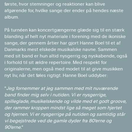
første, hvor stemninger og reaktioner kan blive
afgørende for, hvilke sange der ender på hendes næste
album.
På turnéen kan koncertgængerne glæde sig til en stærk
blanding af helt nyt materiale i forening med de ikoniske
sange, der gennem årtier har gjort Hanne Boel til et af
Danmarks mest elskede musikalske navne. Sammen
med sit band er hun altid nysgerrig og nyskabende, også
i forhold til sit ældre repertoire. Med respekt for
originalerne, men også med modet til at give musikken
nyt liv, når det føles rigtigt. Hanne Boel uddyber:
”
Jeg fornemmer at jeg sammen med mit nuværende
band finder mig selv i nutiden. Vi er nysgerrige,
spilleglade, musikelskende og vilde med et godt groove,
der rammer kroppen mindst lige så meget som hjertet
og hjernen. Vi er nysgerrige på nutiden og samtidig står
vi begejstrede ved de gamle dyder fra 80’erne og
90’erne.
”