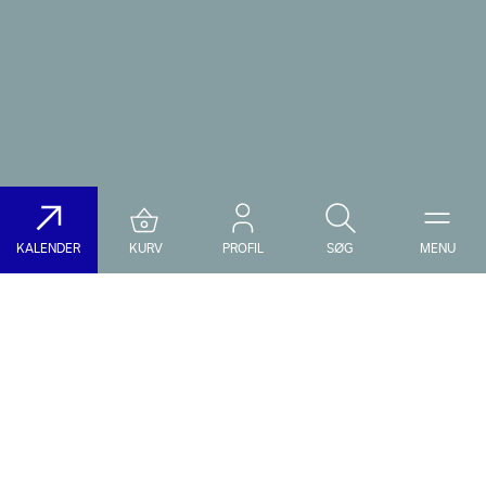
KALENDER
KURV
PROFIL
SØG
MENU
Søg på DR Koncerthuset
Genre
Dato
Vælg Genre
Vælg Dato
Nyhedsbrev