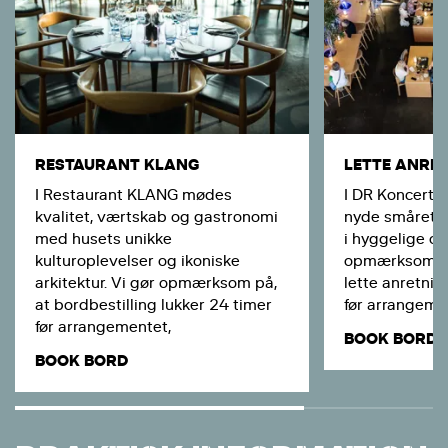
RESTAURANT KLANG
LETTE ANRE
I Restaurant KLANG mødes
I DR Koncerth
kvalitet, værtskab og gastronomi
nyde smårette
med husets unikke
i hyggelige om
kulturoplevelser og ikoniske
opmærksom på,
arkitektur. Vi gør opmærksom på,
lette anretnin
at bordbestilling lukker 24 timer
før arrangeme
før arrangementet,
BOOK BORD
BOOK BORD