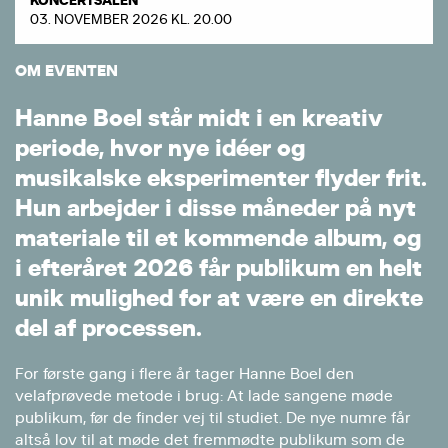
03. NOVEMBER 2026 KL. 20.00
OM EVENTEN
H
a
n
n
e
B
o
e
l
s
t
å
r
m
i
d
t
i
e
n
k
r
e
a
t
i
v
p
e
r
i
o
d
e
,
h
v
o
r
n
y
e
i
d
é
e
r
o
g
m
u
s
i
k
a
l
s
k
e
e
k
s
p
e
r
i
m
e
n
t
e
r
f
l
y
d
e
r
f
r
i
t
.
H
u
n
a
r
b
e
j
d
e
r
i
d
i
s
s
e
m
å
n
e
d
e
r
p
å
n
y
t
m
a
t
e
r
i
a
l
e
t
i
l
e
t
k
o
m
m
e
n
d
e
a
l
b
u
m
,
o
g
i
e
f
t
e
r
å
r
e
t
2
0
2
6
f
å
r
p
u
b
l
i
k
u
m
e
n
h
e
l
t
u
n
i
k
m
u
l
i
g
h
e
d
f
o
r
a
t
v
æ
r
e
e
n
d
i
r
e
k
t
e
d
e
l
a
f
p
r
o
c
e
s
s
e
n
.
For første gang i flere år tager Hanne Boel den
velafprøvede metode i brug: At lade sangene møde
publikum, før de finder vej til studiet. De nye numre får
altså lov til at møde det fremmødte publikum som de