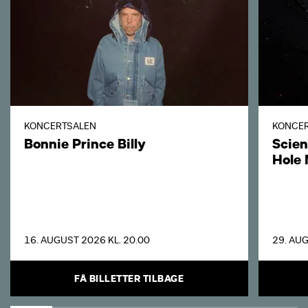
KONCERTSALEN
KONCE
Bonnie Prince Billy
Scien
Hole 
16. AUGUST 2026 KL. 20.00
29. AUG
FÅ BILLETTER TILBAGE