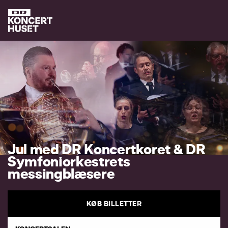
J
u
l
m
e
d
D
R
K
o
n
c
e
r
t
k
o
r
e
t
&
D
R
S
y
m
f
o
n
i
o
r
k
e
s
t
r
e
t
s
m
e
s
s
i
n
g
b
l
æ
s
e
r
e
KØB BILLETTER