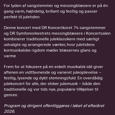
For lyden af sangstemmer og messingblæsere er på én
gang varm, højtidelig, brillant og festlig og passer
perfekt til juletiden.
Denne koncert med DR Koncertkoret 74 sangstemmer
og DR Symfoniorkestrets messingblæsere i Koncertsalen
kombinerer traditionelle juleklassikere med særligt
udvalgte og arrangerede værker, hvor juletidens
kormusikalske rigdom møder blæsernes glans og
varme.
Frem for at fokusere på en enkelt musikalsk idé giver
aftenen en vidtfavnende og varieret juleoplevelse –
festlig, lysende og dybt stemningsfuld. En overdådig
julekoncert for alle, der elsker julemusik – både den
traditionelle og vor tids nye, populære tilføjelser til
genren.
Program og dirigent offentliggøres i løbet af efteråret
2026.