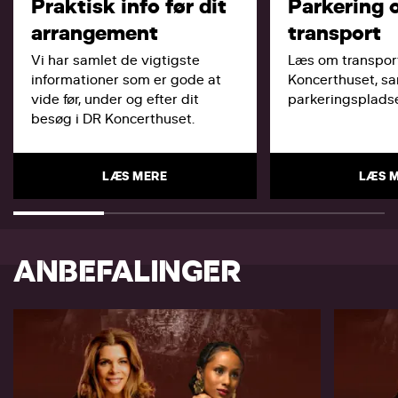
Praktisk info før dit
Parkering 
arrangement
transport
Vi har samlet de vigtigste
Læs om transport
informationer som er gode at
Koncerthuset, s
vide før, under og efter dit
parkeringspladse
besøg i DR Koncerthuset.
LÆS MERE
LÆS 
ANBEFALINGER