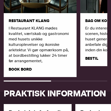
RESTAURANT KLANG
BAG OM KON
I Restaurant KLANG mødes
Er du interess
kvalitet, værtskab og gastronomi
scenen, histor
med husets unikke
huset generelt
kulturoplevelser og ikoniske
anbefale dig a
arkitektur. Vi gør opmærksom på,
inden din konc
at bordbestilling lukker 24 timer
BESTIL
før arrangementet,
BOOK BORD
PRAKTISK INFORMATION