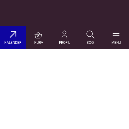
KALENDER
KURV
PROFIL
SØG
MENU
Søg på DR Koncerthuset
Genre
Dato
Vælg Genre
Vælg Dato
Nyhedsbrev
Populære søgninger
TILMELD NYHEDSBREV