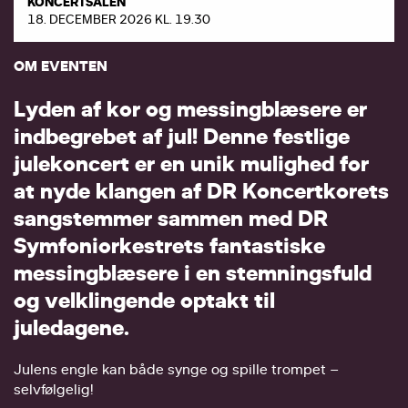
KONCERTSALEN
18. DECEMBER 2026 KL. 19.30
OM EVENTEN
L
y
d
e
n
a
f
k
o
r
o
g
m
e
s
s
i
n
g
b
l
æ
s
e
r
e
e
r
i
n
d
b
e
g
r
e
b
e
t
a
f
j
u
l
!
D
e
n
n
e
f
e
s
t
l
i
g
e
j
u
l
e
k
o
n
c
e
r
t
e
r
e
n
u
n
i
k
m
u
l
i
g
h
e
d
f
o
r
a
t
n
y
d
e
k
l
a
n
g
e
n
a
f
D
R
K
o
n
c
e
r
t
k
o
r
e
t
s
s
a
n
g
s
t
e
m
m
e
r
s
a
m
m
e
n
m
e
d
D
R
S
y
m
f
o
n
i
o
r
k
e
s
t
r
e
t
s
f
a
n
t
a
s
t
i
s
k
e
m
e
s
s
i
n
g
b
l
æ
s
e
r
e
i
e
n
s
t
e
m
n
i
n
g
s
f
u
l
d
o
g
v
e
l
k
l
i
n
g
e
n
d
e
o
p
t
a
k
t
t
i
l
j
u
l
e
d
a
g
e
n
e
.
Julens engle kan både synge og spille trompet –
selvfølgelig!