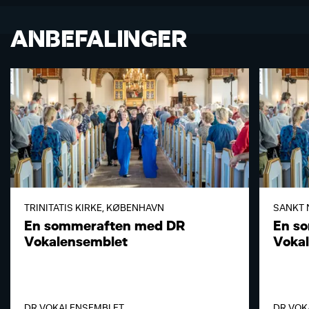
ANBEFALINGER
TRINITATIS KIRKE, KØBENHAVN
SANKT 
En sommeraften med DR
En s
Vokalensemblet
Voka
DR VOKALENSEMBLET
DR VOK