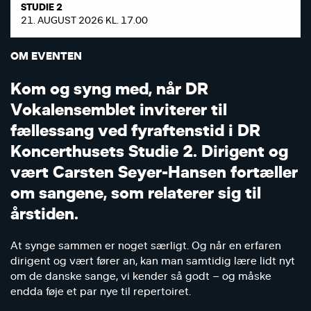
STUDIE 2
21. AUGUST 2026 KL. 17.00
OM EVENTEN
K
o
m
o
g
s
y
n
g
m
e
d
,
n
å
r
D
R
V
o
k
a
l
e
n
s
e
m
b
l
e
t
i
n
v
i
t
e
r
e
r
t
i
l
f
æ
l
l
e
s
s
a
n
g
v
e
d
f
y
r
a
f
t
e
n
s
t
i
d
i
D
R
K
o
n
c
e
r
t
h
u
s
e
t
s
S
t
u
d
i
e
2
.
D
i
r
i
g
e
n
t
o
g
v
æ
r
t
C
a
r
s
t
e
n
S
e
y
e
r
-
H
a
n
s
e
n
f
o
r
t
æ
l
l
e
r
o
m
s
a
n
g
e
n
e
,
s
o
m
r
e
l
a
t
e
r
e
r
s
i
g
t
i
l
å
r
s
t
i
d
e
n
.
At synge sammen er noget særligt. Og når en erfaren
dirigent og vært fører an, kan man samtidig lære lidt nyt
om de danske sange, vi kender så godt – og måske
endda føje et par nye til repertoiret.