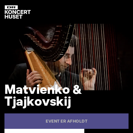
M
a
t
v
i
e
n
k
o
&
T
j
a
j
k
o
v
s
k
i
j
EVENT ER AFHOLDT