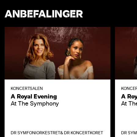
ANBEFALINGER
KONCERTSALEN
KONCE
A Royal Evening
A Roy
At The Symphony
At T
DR SYMFONIORKESTRET
& DR KONCERTKORET
DR SYM