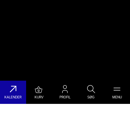
KALENDER
KURV
PROFIL
SØG
MENU
Søg på DR Koncerthuset