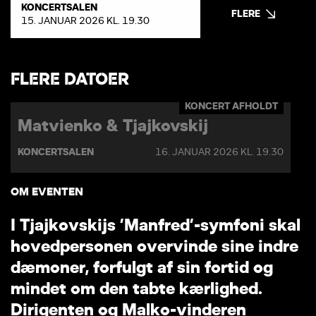
KONCERTSALEN
FLERE
15. JANUAR 2026 KL. 19.30
FLERE DATOER
KONCERT AFHOLDT
Matvienko & Tjajkovskij
KONCERTSALEN
16. JANUAR 2026 KL. 19.30
OM EVENTEN
I
T
j
a
j
k
o
v
s
k
i
j
s
’
M
a
n
f
r
e
d
’
-
s
y
m
f
o
n
i
s
k
a
l
h
o
v
e
d
p
e
r
s
o
n
e
n
o
v
e
r
v
i
n
d
e
s
i
n
e
i
n
d
r
e
d
æ
m
o
n
e
r
,
f
o
r
f
u
l
g
t
a
f
s
i
n
f
o
r
t
i
d
o
g
m
i
n
d
e
t
o
m
d
e
n
t
a
b
t
e
k
æ
r
l
i
g
h
e
d
.
D
i
r
i
g
e
n
t
e
n
o
g
M
a
l
k
o
-
v
i
n
d
e
r
e
n