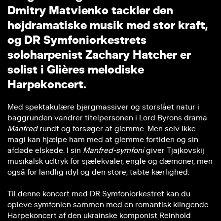
D
m
i
t
r
y
M
a
t
v
i
e
n
k
o
t
a
c
k
l
e
r
d
e
n
h
ø
j
d
r
a
m
a
t
i
s
k
e
m
u
s
i
k
m
e
d
s
t
o
r
k
r
a
f
t
,
o
g
D
R
S
y
m
f
o
n
i
o
r
k
e
s
t
r
e
t
s
s
o
l
o
h
a
r
p
e
n
i
s
t
Z
a
c
h
a
r
y
H
a
t
c
h
e
r
e
r
s
o
l
i
s
t
i
G
l
i
è
r
e
s
m
e
l
o
d
i
s
k
e
H
a
r
p
e
k
o
n
c
e
r
t
.
Med spektakulære bjergmassiver og storslået natur i
baggrunden vandrer titelpersonen i Lord Byrons drama
Manfred
rundt og forsøger at glemme. Men selv ikke
magi kan hjælpe ham med at glemme fortiden og sin
afdøde elskede. I sin
Manfred-symfoni
giver Tjajkovskij
musikalsk udtryk for sjælekvaler, engle og dæmoner, men
også for landlig idyl og den store, tabte kærlighed.
Til denne koncert med DR Symfoniorkestret kan du
opleve symfonien sammen med en romantisk klingende
Harpekoncert af den ukrainske komponist Reinhold