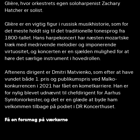
Glière, hvor orkestrets egen soloharpenist Zachary
Hatcher er solist.
Glière er en vigtig figur i russisk musikhistorie, som for
det meste holdt sig til det traditionelle tonesprog fra
1800-tallet. Hans harpekoncert har næsten mozartske
træk med medrivende melodier og imponerende
virtuositet, og koncerten er en sjælden mulighed for at
høre det særlige instrument i hovedrollen.
Aftenens dirigent er Dmitri Matvienko, som efter at have
vundet både 1. pris og publikumspris ved Malko-
konkurrencen i 2021 har fået en kometkarriere. Han er
for nylig blevet udnævnt til chefdirigent for Aarhus
Symfoniorkester, og det er en glæde at byde ham
velkommen tilbage på podiet i DR Koncerthuset.
Få en forsmag på værkerne