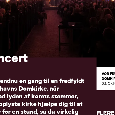
n
c
e
r
t
VOR FR
DOMKI
e
n
d
n
u
e
n
g
a
n
g
t
i
l
e
n
f
r
e
d
f
y
l
d
t
03. OKT
h
a
v
n
s
D
o
m
k
i
r
k
e
,
n
å
r
a
d
l
y
d
e
n
a
f
k
o
r
e
t
s
s
t
e
m
m
e
r
,
o
p
l
y
s
t
e
k
i
r
k
e
h
j
æ
l
p
e
d
i
g
t
i
l
a
t
e
f
o
r
e
n
s
t
u
n
d
,
s
å
d
u
v
i
r
k
e
l
i
g
FLERE