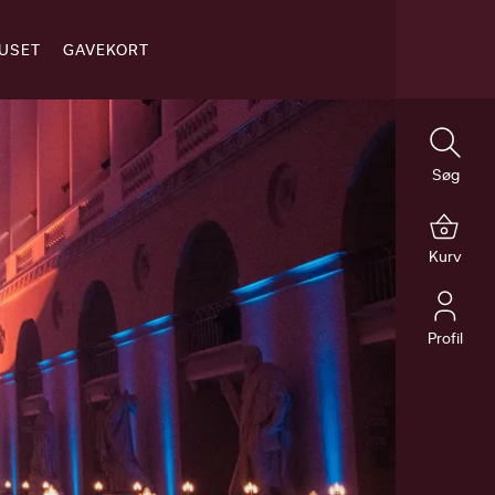
USET
GAVEKORT
 INFORMATION
Søg
OG RABATTER
Kurv
TER DIT BESØG
Profil