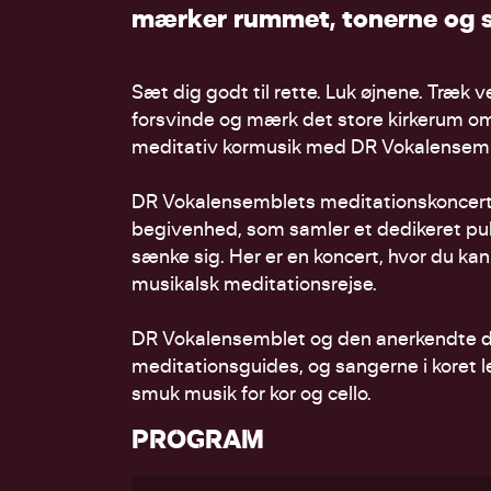
m
æ
r
k
e
r
r
u
m
m
e
t
,
t
o
n
e
r
n
e
o
g
Sæt dig godt til rette. Luk øjnene. Træk 
forsvinde og mærk det store kirkerum om
meditativ kormusik med DR Vokalensembl
DR Vokalensemblets meditationskoncert
begivenhed, som samler et dedikeret pu
sænke sig. Her er en koncert, hvor du ka
musikalsk meditationsrejse.
DR Vokalensemblet og den anerkendte di
meditationsguides, og sangerne i koret le
smuk musik for kor og cello.
PROGRAM