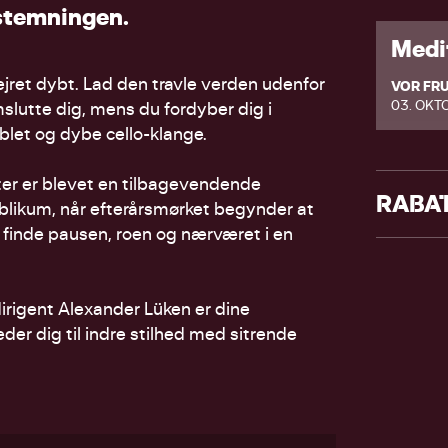
s
t
e
m
n
i
n
g
e
n
.
Medi
vejret dybt. Lad den travle verden udenfor
VOR FRU
03. OKT
slutte dig, mens du fordyber dig i
et og dybe cello-klange.
er er blevet en tilbagevendende
RABA
blikum, når efterårsmørket begynder at
n finde pausen, roen og nærværet i en
rigent Alexander Lüken er dine
der dig til indre stilhed med sitrende