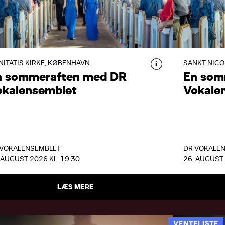
EN SOMMERAFTEN MED DR
EN SO
VOKALENSEMBLET
VOKA
DR Vokalensemblet hylder
DR Voka
sensommeren med et lysende
sensom
NITATIS KIRKE, KØBENHAVN
SANKT NICOL
i
nordisk program fuld af
nordisk
n sommeraften med DR
En som
kærlighedssange, folkelige melodier
kærligh
okalensemblet
Vokale
og poetiske miniaturer.
og poet
 VOKALENSEMBLET
DR VOKALE
 AUGUST 2026 KL. 19.30
26. AUGUST 
LÆS MERE
VENTELISTE