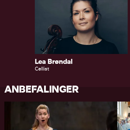
Lea Brøndal
Cellist
ANBEFALINGER
DR VOKALENSEMBLET | CARSTEN
SEYER-HANSEN VÆRT OG DIRIGENT