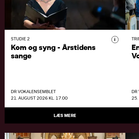
KOM OG SYNG - ÅRSTIDENS
SANGE
Kom og syng med, når DR
Vokalensemblet inviterer til
STUDIE 2
TRI
i
fællessang ved fyraftenstid i DR
Kom og syng - Årstidens
E
Koncerthusets Studie 2.
sange
V
DR VOKALENSEMBLET
DR
21. AUGUST 2026 KL. 17.00
25.
LÆS MERE