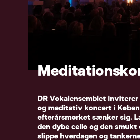
M
e
d
i
t
a
t
i
o
n
s
k
o
D
R
V
o
k
a
l
e
n
s
e
m
b
l
e
t
i
n
v
i
t
e
r
e
r
o
g
m
e
d
i
t
a
t
i
v
k
o
n
c
e
r
t
i
K
ø
b
e
n
e
f
t
e
r
å
r
s
m
ø
r
k
e
t
s
æ
n
k
e
r
s
i
g
.
L
d
e
n
d
y
b
e
c
e
l
l
o
o
g
d
e
n
s
m
u
k
t
s
l
i
p
p
e
h
v
e
r
d
a
g
e
n
o
g
t
a
n
k
e
r
n