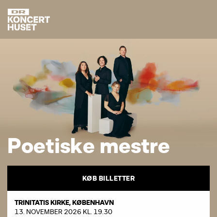
P
o
e
t
i
s
k
e
m
e
s
t
r
e
KØB BILLETTER
TRINITATIS KIRKE, KØBENHAVN
13. NOVEMBER 2026 KL. 19.30