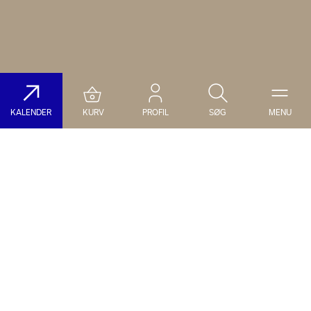
KALENDER
KURV
PROFIL
SØG
MENU
Søg på DR Koncerthuset
Genre
Dato
Vælg Genre
Vælg Dato
Nyhedsbrev
Populære søgninger
TILMELD NYHEDSBREV