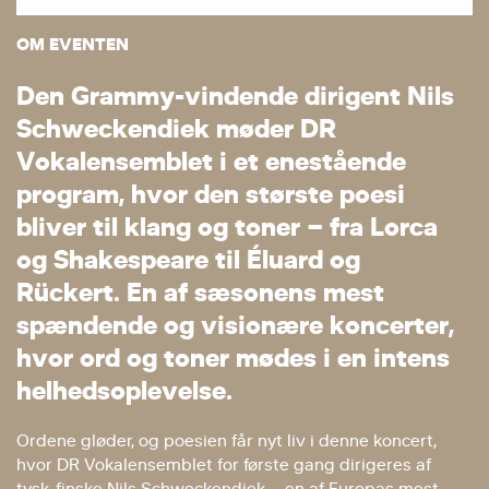
OM EVENTEN
D
e
n
G
r
a
m
m
y
-
v
i
n
d
e
n
d
e
d
i
r
i
g
e
n
t
N
i
l
s
S
c
h
w
e
c
k
e
n
d
i
e
k
m
ø
d
e
r
D
R
V
o
k
a
l
e
n
s
e
m
b
l
e
t
i
e
t
e
n
e
s
t
å
e
n
d
e
p
r
o
g
r
a
m
,
h
v
o
r
d
e
n
s
t
ø
r
s
t
e
p
o
e
s
i
b
l
i
v
e
r
t
i
l
k
l
a
n
g
o
g
t
o
n
e
r
–
f
r
a
L
o
r
c
a
o
g
S
h
a
k
e
s
p
e
a
r
e
t
i
l
É
l
u
a
r
d
o
g
R
ü
c
k
e
r
t
.
E
n
a
f
s
æ
s
o
n
e
n
s
m
e
s
t
s
p
æ
n
d
e
n
d
e
o
g
v
i
s
i
o
n
æ
r
e
k
o
n
c
e
r
t
e
r
,
h
v
o
r
o
r
d
o
g
t
o
n
e
r
m
ø
d
e
s
i
e
n
i
n
t
e
n
s
h
e
l
h
e
d
s
o
p
l
e
v
e
l
s
e
.
Ordene gløder, og poesien får nyt liv i denne koncert,
hvor DR Vokalensemblet for første gang dirigeres af
tysk-finske Nils Schweckendiek – en af Europas mest