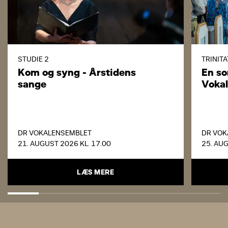
STUDIE 2
TRINIT
Kom og syng - Årstidens
En s
sange
Voka
DR VOKALENSEMBLET
DR VOK
21. AUGUST 2026 KL. 17.00
25. AUG
LÆS MERE