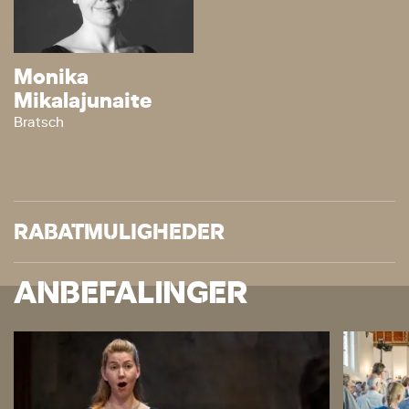
Monika
Mikalajunaite
Bratsch
RABATMULIGHEDER
ANBEFALINGER