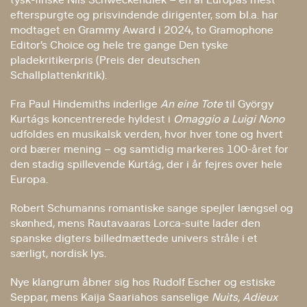
efterspurgte og prisvindende dirigenter, som bl.a. har
modtaget en Grammy Award i 2024, to Gramophone
Editor’s Choice og hele tre gange Den tyske
pladekritikerpris (Preis der deutschen
Schallplattenkritik).
Fra Paul Hindemiths inderlige
An eine Tote
til György
Kurtágs koncentrerede hyldest i
Omaggio a Luigi Nono
udfoldes en musikalsk verden, hvor hver tone og hvert
ord bærer mening – og samtidig markeres 100-året for
den stadig spillevende Kurtág, der i år fejres over hele
Europa.
Robert Schumanns romantiske sange spejler længsel og
skønhed, mens Rautavaaras Lorca-suite lader den
spanske digters billedmættede univers stråle i et
særligt, nordisk lys.
Nye klangrum åbner sig hos Rudolf Escher og estiske
Seppar, mens Kaija Saariahos sanselige
Nuits, Adieux