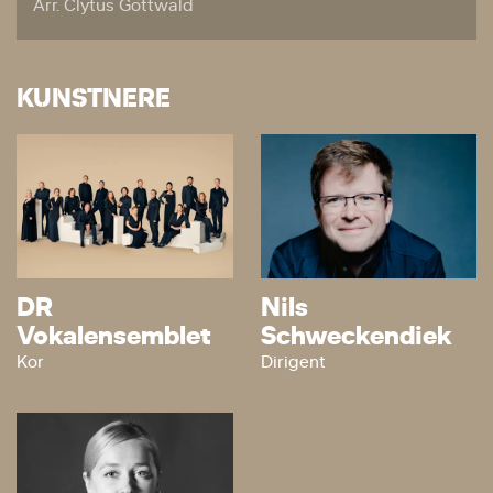
Arr. Clytus Gottwald
KUNSTNERE
DR
Nils
Vokalensemblet
Schweckendiek
Kor
Dirigent