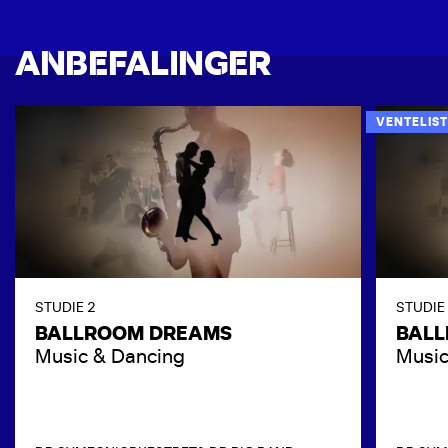
ANBEFALINGER
VENTELIST
STUDIE 2
STUDIE
BALLROOM DREAMS
BAL
Music & Dancing
Music