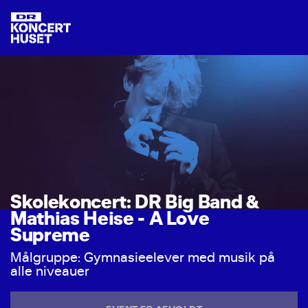
S
k
o
l
e
k
o
n
c
e
r
t
:
D
R
B
i
g
B
a
n
d
&
M
a
t
h
i
a
s
H
e
i
s
e
-
A
L
o
v
e
S
u
p
r
e
m
e
M
å
l
g
r
u
p
p
e
:
G
y
m
n
a
s
i
e
e
l
e
v
e
r
m
e
d
m
u
s
i
k
p
å
a
l
l
e
n
i
v
e
a
u
e
r