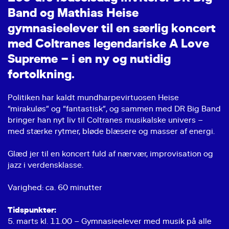
B
a
n
d
o
g
M
a
t
h
i
a
s
H
e
i
s
e
g
y
m
n
a
s
i
e
e
l
e
v
e
r
t
i
l
e
n
s
æ
r
l
i
g
k
o
n
c
e
r
t
m
e
d
C
o
l
t
r
a
n
e
s
l
e
g
e
n
d
a
r
i
s
k
e
A
L
o
v
e
S
u
p
r
e
m
e
–
i
e
n
n
y
o
g
n
u
t
i
d
i
g
f
o
r
t
o
l
k
n
i
n
g
.
Politiken har kaldt mundharpevirtuosen Heise
“mirakuløs” og “fantastisk”, og sammen med DR Big Band
bringer han nyt liv til Coltranes musikalske univers –
med stærke rytmer, bløde blæsere og masser af energi.
Glæd jer til en koncert fuld af nærvær, improvisation og
jazz i verdensklasse.
Varighed: ca. 60 minutter
Tidspunkter:
5. marts kl. 11.00 – Gymnasieelever med musik på alle