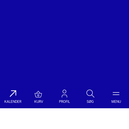
KALENDER
KURV
PROFIL
SØG
MENU
Søg på DR Koncerthuset