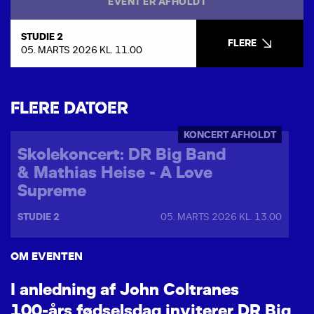
EVENT ER AFHOLDT
STUDIE 2
FLERE
05. MARTS 2026 KL. 11.00
FLERE DATOER
KONCERT AFHOLDT
Skolekoncert: DR Big Band
& Mathias Heise - A Love
Supreme
STUDIE 2
05. MARTS 2026 KL. 13.00
OM EVENTEN
I
a
n
l
e
d
n
i
n
g
a
f
J
o
h
n
C
o
l
t
r
a
n
e
s
1
0
0
-
å
r
s
f
ø
d
s
e
l
s
d
a
g
i
n
v
i
t
e
r
e
r
D
R
B
i
g