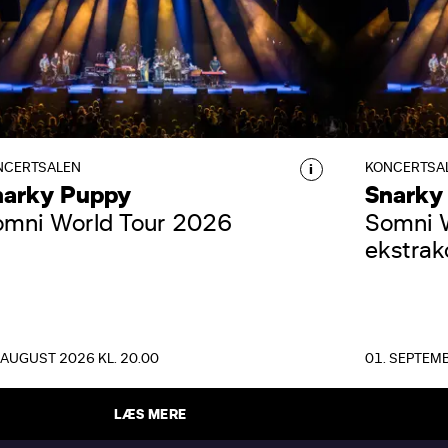
SNARKY PUPPY
SNAR
Snarky Puppy, femdobbelte
Snarky
GRAMMY-vindere, gæster DR
GRAMMY
Koncerthuset og fylder Koncertsalen
Koncert
med deres eksplosive, organiske og
med der
NCERTSALEN
KONCERTSA
i
kompromisløse lyd.
komprom
narky Puppy
Snarky
omni World Tour 2026
Somni W
ekstrak
 AUGUST 2026 KL. 20.00
01. SEPTEMB
LÆS MERE