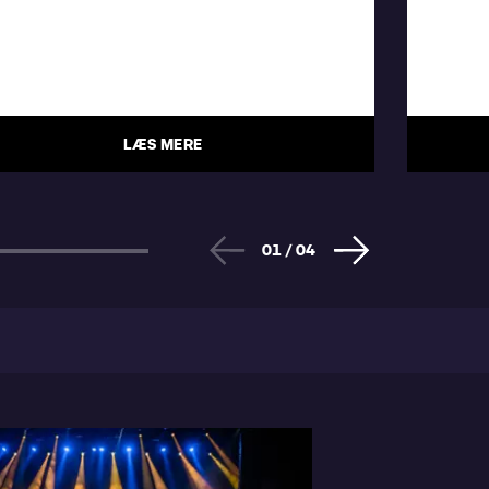
LÆS MERE
01
/
04
 PUPPY