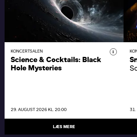
MYSTERIES
SCIENCE & COCKTAILS: BLACK
HOLE MYSTERIES
Oplev Black Hole Mysteries i DR
Koncerthuset, når Science & Cocktails
KONCERTSALEN
KO
i
inviterer til en aften om universets
Science & Cocktails: Black
S
største mysterier.
Hole Mysteries
S
29. AUGUST 2026 KL. 20.00
31.
LÆS MERE