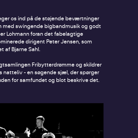
æger os ind på de støjende beværtninger
ften med swingende bigbandmusik og godt
per Lohmann foran det fabelagtige
inerede dirigent Peter Jensen, som
 af Bjarne Sahl.
digtsamlingen Fribytterdrømme og skildrer
natteliv - en søgende sjæl, der spørger
ig uden for samfundet og blot beskrive det.