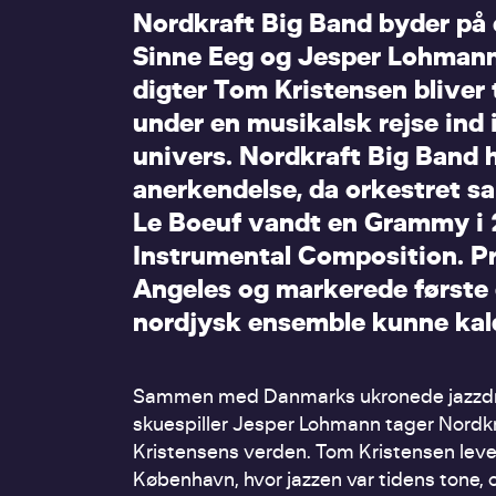
N
o
r
d
k
r
a
f
t
B
i
g
B
a
n
d
b
y
d
e
r
p
å
S
i
n
n
e
E
e
g
o
g
J
e
s
p
e
r
L
o
h
m
a
n
d
i
g
t
e
r
T
o
m
K
r
i
s
t
e
n
s
e
n
b
l
i
v
e
r
u
n
d
e
r
e
n
m
u
s
i
k
a
l
s
k
r
e
j
s
e
i
n
d
u
n
i
v
e
r
s
.
N
o
r
d
k
r
a
f
t
B
i
g
B
a
n
d
a
n
e
r
k
e
n
d
e
l
s
e
,
d
a
o
r
k
e
s
t
r
e
t
s
a
L
e
B
o
e
u
f
v
a
n
d
t
e
n
G
r
a
m
m
y
i
I
n
s
t
r
u
m
e
n
t
a
l
C
o
m
p
o
s
i
t
i
o
n
.
P
A
n
g
e
l
e
s
o
g
m
a
r
k
e
r
e
d
e
f
ø
r
s
t
e
n
o
r
d
j
y
s
k
e
n
s
e
m
b
l
e
k
u
n
n
e
k
a
l
Sammen med Danmarks ukronede jazzdro
skuespiller Jesper Lohmann tager Nordk
Kristensens verden. Tom Kristensen leved
København, hvor jazzen var tidens tone, 