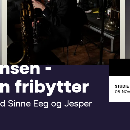
n
s
e
n
-
n
f
r
i
b
y
t
t
e
r
STUDIE
08. NO
d
S
i
n
n
e
E
e
g
o
g
J
e
s
p
e
r