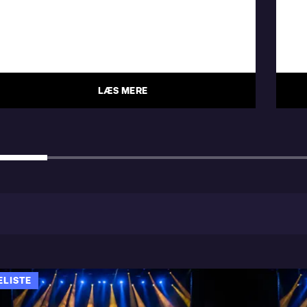
LÆS MERE
ELISTE
SNARKY PUPPY
SNARKY