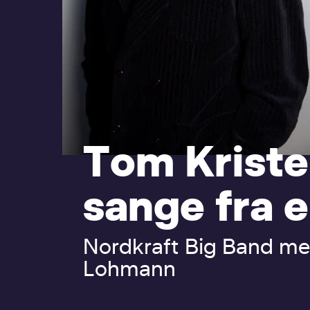
T
o
m
K
r
i
s
t
e
s
a
n
g
e
f
r
a
e
N
o
r
d
k
r
a
f
t
B
i
g
B
a
n
d
m
e
L
o
h
m
a
n
n