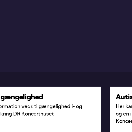
lgængelighed
Aut
ormation vedr. tilgængelighed i- og
Her ka
kring DR Koncerthuset
og en 
Koncer