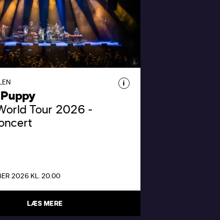
KY PUPPY
 Puppy, femdobbelte
-vindere, gæster DR
huset og fylder Koncertsalen
es eksplosive, organiske og
LEN
i
isløse lyd.
 Puppy
orld Tour 2026 -
oncert
ER 2026 KL. 20.00
LÆS MERE