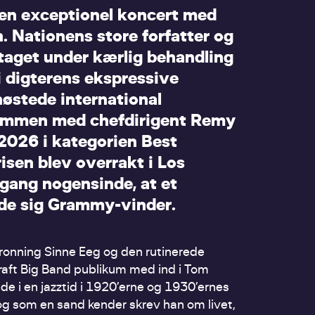
e
n
e
x
c
e
p
t
i
o
n
e
l
k
o
n
c
e
r
t
m
e
d
n
.
N
a
t
i
o
n
e
n
s
s
t
o
r
e
f
o
r
f
a
t
t
e
r
o
g
t
a
g
e
t
u
n
d
e
r
k
æ
r
l
i
g
b
e
h
a
n
d
l
i
n
g
i
d
i
g
t
e
r
e
n
s
e
k
s
p
r
e
s
s
i
v
e
h
ø
s
t
e
d
e
i
n
t
e
r
n
a
t
i
o
n
a
l
m
m
e
n
m
e
d
c
h
e
f
d
i
r
i
g
e
n
t
R
e
m
y
2
0
2
6
i
k
a
t
e
g
o
r
i
e
n
B
e
s
t
r
i
s
e
n
b
l
e
v
o
v
e
r
r
a
k
t
i
L
o
s
g
a
n
g
n
o
g
e
n
s
i
n
d
e
,
a
t
e
t
d
e
s
i
g
G
r
a
m
m
y
-
v
i
n
d
e
r
.
nning Sinne Eeg og den rutinerede
raft Big Band publikum med ind i Tom
e i en jazztid i 1920’erne og 1930’ernes
og som en sand kender skrev han om livet,