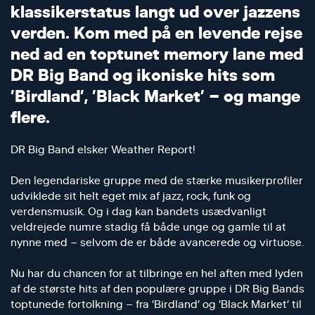
k
l
a
s
s
i
k
e
r
s
t
a
t
u
s
l
a
n
g
t
u
d
o
v
e
r
j
a
z
z
e
n
s
v
e
r
d
e
n
.
K
o
m
m
e
d
p
å
e
n
l
e
v
e
n
d
e
r
e
j
s
e
n
e
d
a
d
e
n
t
o
p
t
u
n
e
t
m
e
m
o
r
y
l
a
n
e
m
e
d
D
R
B
i
g
B
a
n
d
o
g
i
k
o
n
i
s
k
e
h
i
t
s
s
o
m
’
B
i
r
d
l
a
n
d
’
,
’
B
l
a
c
k
M
a
r
k
e
t
’
–
o
g
m
a
n
g
e
f
l
e
r
e
.
DR Big Band elsker Weather Report!
Den legendariske gruppe med de stærke musikerprofiler
udviklede sit helt eget mix af jazz, rock, funk og
verdensmusik. Og i dag kan bandets usædvanligt
veldrejede numre stadig få både unge og gamle til at
nynne med – selvom de er både avancerede og virtuose.
Nu har du chancen for at tilbringe en hel aften med lyden
af de største hits af den populære gruppe i DR Big Bands
toptunede fortolkning – fra ’Birdland’ og ’Black Market’ til