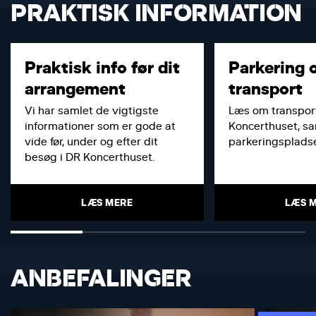
PRAKTISK INFORMATION
Praktisk info før dit
Parkering 
arrangement
transport
Vi har samlet de vigtigste
Læs om transport
informationer som er gode at
Koncerthuset, s
vide før, under og efter dit
parkeringspladse
besøg i DR Koncerthuset.
LÆS MERE
LÆS 
ANBEFALINGER