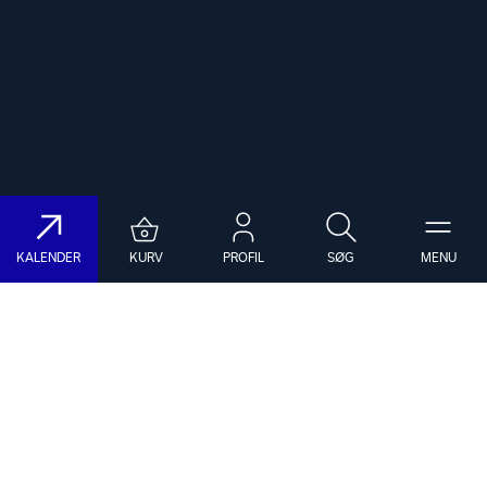
KALENDER
KURV
PROFIL
SØG
MENU
Søg på DR Koncerthuset
Genre
Dato
Vælg Genre
Vælg Dato
Nyhedsbrev