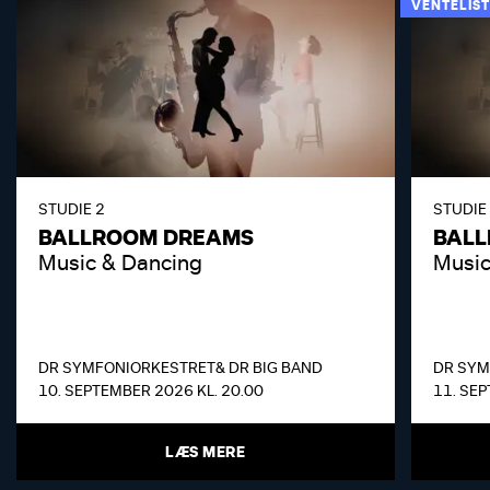
VENTELIST
STUDIE 2
STUDIE
BALLROOM DREAMS
BAL
Music & Dancing
Music
DR SYMFONIORKESTRET
& DR BIG BAND
DR SYM
10. SEPTEMBER 2026 KL. 20.00
11. SEP
LÆS MERE