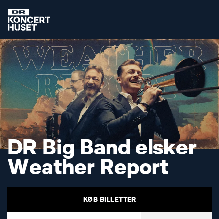
D
R
B
i
g
B
a
n
d
e
l
s
k
e
r
W
e
a
t
h
e
r
R
e
p
o
r
t
KØB BILLETTER