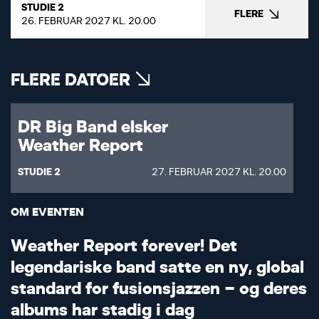
STUDIE 2
FLERE
26. FEBRUAR 2027 KL. 20.00
FLERE DATOER
DR Big Band elsker
Weather Report
STUDIE 2
27. FEBRUAR 2027 KL. 20.00
OM EVENTEN
W
e
a
t
h
e
r
R
e
p
o
r
t
f
o
r
e
v
e
r
!
D
e
t
l
e
g
e
n
d
a
r
i
s
k
e
b
a
n
d
s
a
t
t
e
e
n
n
y
,
g
l
o
b
a
l
s
t
a
n
d
a
r
d
f
o
r
f
u
s
i
o
n
s
j
a
z
z
e
n
–
o
g
d
e
r
e
s
a
l
b
u
m
s
h
a
r
s
t
a
d
i
g
i
d
a
g