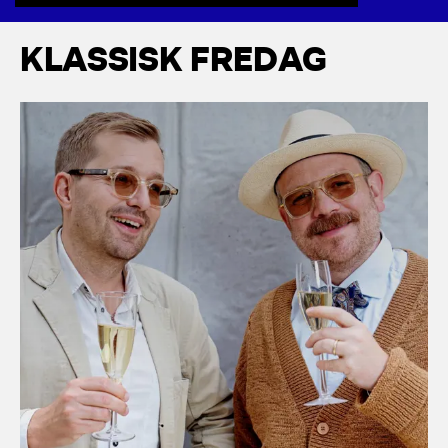
K
L
A
S
S
I
S
K
F
R
E
D
A
G