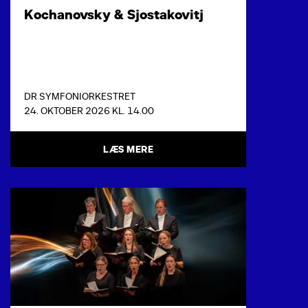
Kochanovsky & Sjostakovitj
DR SYMFONIORKESTRET
24. OKTOBER 2026 KL. 14.00
LÆS MERE