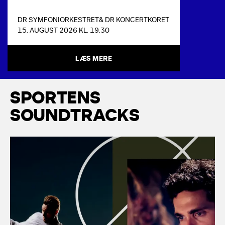
DR SYMFONIORKESTRET
& DR KONCERTKORET
15. AUGUST 2026 KL. 19.30
LÆS MERE
S
P
O
R
T
E
N
S
S
O
U
N
D
T
R
A
C
K
S