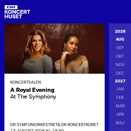
2026
AUG
SEP
OKT
NOV
DEC
2027
KONCERTSALEN
A Royal Evening
JAN
At The Symphony
FEB
MAR
APR
MAJ
DR SYMFONIORKESTRET
& DR KONCERTKORET
13. AUGUST 2026 KL. 19.30