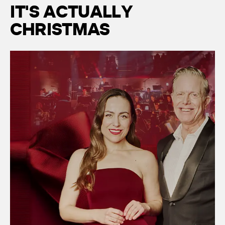
I
T
'
S
A
C
T
U
A
L
L
Y
C
H
R
I
S
T
M
A
S