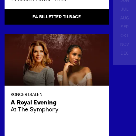
JUN
JUL
FÅ BILLETTER TILBAGE
AUG
SEP
OKT
NOV
DEC
KONCERTSALEN
A Royal Evening
At The Symphony