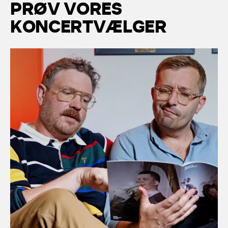
P
R
Ø
V
V
O
R
E
S
K
O
N
C
E
R
T
V
Æ
L
G
E
R