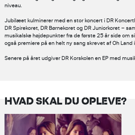
niveau.
Jubilæet kulminerer med en stor koncert i DR Koncerthus
DR Spirekoret, DR Børnekoret og DR Juniorkoret – sa
musikalske højdepunkter fra de første 25 år side om s
også premiere på en helt ny sang skrevet af Oh Land
Senere på året udgiver DR Korskolen en EP med musik fr
HVAD SKAL DU OPLEVE?
DR PIGEKORETS JUL