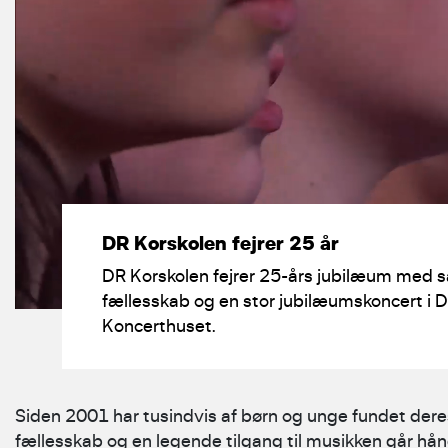
DR Korskolen fejrer 25 år
DR Korskolen fejrer 25-års jubilæum med 
fællesskab og en stor jubilæumskoncert i 
Koncerthuset.
Siden 2001 har tusindvis af børn og unge fundet der
fællesskab og en legende tilgang til musikken går hån