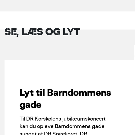
SE, LÆS OG LYT
Lyt til Barndommens
gade
Til DR Korskolens jubilæumskoncert
kan du opleve Barndommens gade
sunget af DR Spirekoret, DR