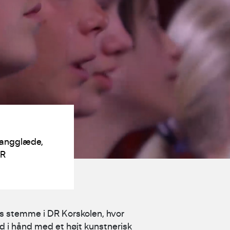
sangglæde,
DR
es stemme i DR Korskolen, hvor
d i hånd med et højt kunstnerisk