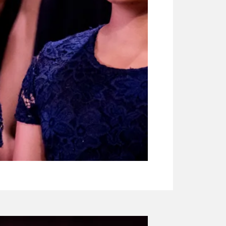
2
/
4