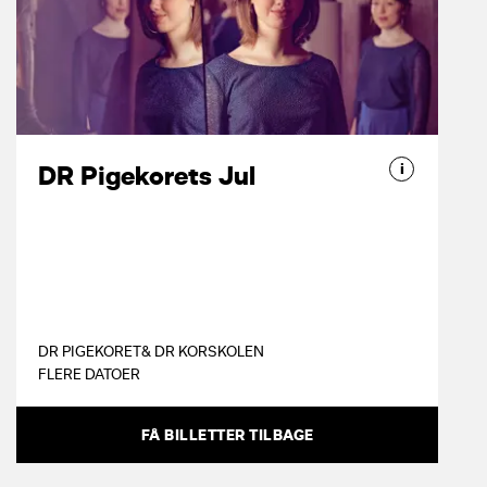
DR PIGEKORETS JUL
DR Pigekorets jul er et af årets
højdepunkter i DR Koncerthuset.
Tradition møder nutid, når
Koncertsalen danner rammen om en
i
DR Pigekorets Jul
stærk musikalsk totaloplevelse.
DR PIGEKORET
& DR KORSKOLEN
FLERE DATOER
FÅ BILLETTER TILBAGE