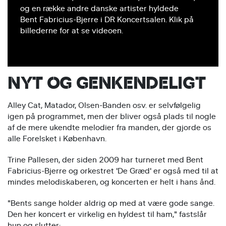
og en række andre danske artister hyldede
Bent Fabricius-Bjerre i DR Koncertsalen. Klik på
billederne for at se videoen.
NYT OG GENKENDELIGT
Alley Cat, Matador, Olsen-Banden osv. er selvfølgelig
igen på programmet, men der bliver også plads til nogle
af de mere ukendte melodier fra manden, der gjorde os
alle Forelsket i København.
Trine Pallesen, der siden 2009 har turneret med Bent
Fabricius-Bjerre og orkestret 'De Græd' er også med til at
mindes melodiskaberen, og koncerten er helt i hans ånd.
"Bents sange holder aldrig op med at være gode sange.
Den her koncert er virkelig en hyldest til ham," fastslår
hun og slutter: