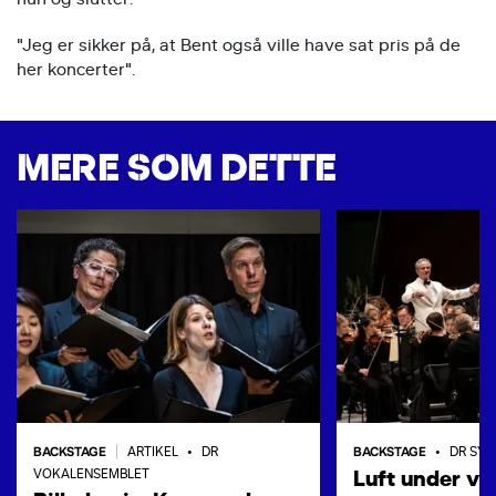
"Jeg er sikker på, at Bent også ville have sat pris på de
her koncerter".
MERE SOM DETTE
BACKSTAGE
BACKSTAGE
|
ARTIKEL
•
DR
•
DR SYM
Luft under vi
VOKALENSEMBLET