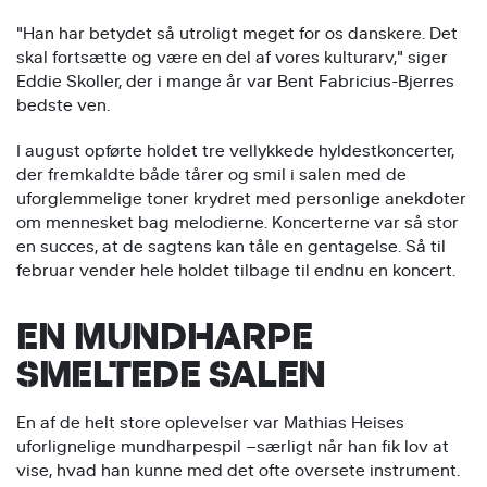
"Han har betydet så utroligt meget for os danskere. Det
skal fortsætte og være en del af vores kulturarv," siger
Eddie Skoller, der i mange år var Bent Fabricius-Bjerres
bedste ven.
I august opførte holdet tre vellykkede hyldestkoncerter,
der fremkaldte både tårer og smil i salen med de
uforglemmelige toner krydret med personlige anekdoter
om mennesket bag melodierne. Koncerterne var så stor
en succes, at de sagtens kan tåle en gentagelse. Så til
februar vender hele holdet tilbage til endnu en koncert.
EN MUNDHARPE
SMELTEDE SALEN
En af de helt store oplevelser var Mathias Heises
uforlignelige mundharpespil –særligt når han fik lov at
vise, hvad han kunne med det ofte oversete instrument.