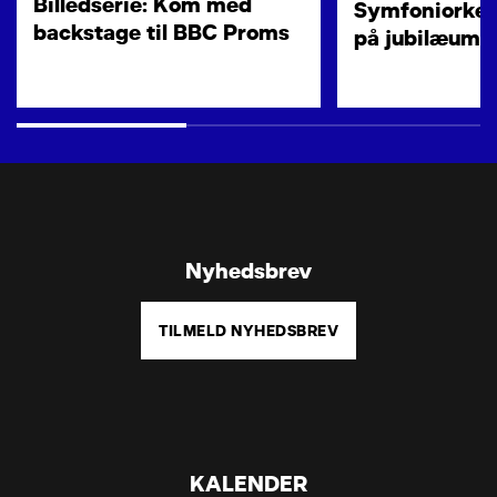
Billedserie: Kom med
Symfoniorkes
backstage til BBC Proms
på jubilæums
Nyhedsbrev
TILMELD NYHEDSBREV
KALENDER