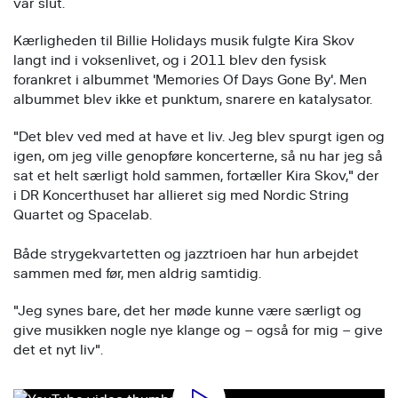
var slut.
Kærligheden til Billie Holidays musik fulgte Kira Skov
langt ind i voksenlivet, og i 2011 blev den fysisk
forankret i albummet 'Memories Of Days Gone By'
.
Men
albummet blev ikke et punktum, snarere en katalysator.
"Det blev ved med at have et liv. Jeg blev spurgt igen og
igen, om jeg ville genopføre koncerterne, så nu har jeg så
sat et helt særligt hold sammen, fortæller Kira Skov," der
i DR Koncerthuset har allieret sig med Nordic String
Quartet og Spacelab.
Både strygekvartetten og jazztrioen har hun arbejdet
sammen med før, men aldrig samtidig.
"Jeg synes bare, det her møde kunne være særligt og
give musikken nogle nye klange og – også for mig – give
det et nyt liv".