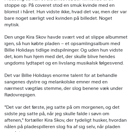
stoppe op. På coveret stod en smuk kvinde med en
blomst i håret. Hun vidste ikke, hvad det var, men der var
bare noget særligt ved kvinden på billedet. Noget
mytisk.
Den unge Kira Skov havde svært ved at slippe albummet
igen, så hun købte pladen – et opsamlingsalbum med
Billie Holidays tidlige indspilninger. Og uden hun vidste
det, kom hun hjem med det, der skulle blive hendes
ungdoms lydtapet og en livslang musikalsk følgesvend.
Det var Billie Holidays enorme talent for at behandle
sangenes dystre og melankolske emner med en
nærmest vægtløs stemme, der slog benene væk under
Rødovrepigen.
"Det var det første, jeg satte på om morgenen, og det
sidste jeg satte på, når jeg skulle falde i søvn om
aftenen," fortæller Kira Skov, der tydeligt husker, hvordan
nålen på pladespilleren slog fra af sig selv, når pladen