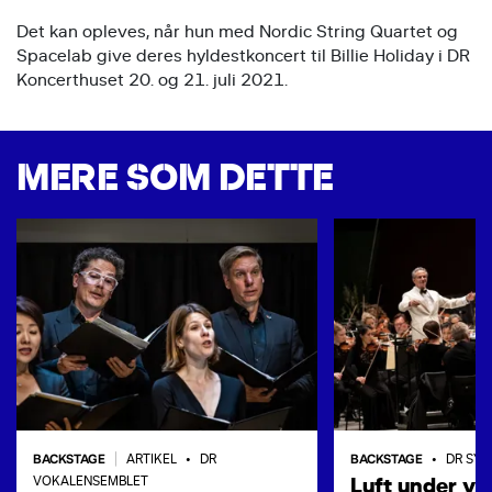
Det kan opleves, når hun med Nordic String Quartet og
Spacelab give deres hyldestkoncert til Billie Holiday i DR
Koncerthuset 20. og 21. juli 2021.
MERE SOM DETTE
BACKSTAGE
BACKSTAGE
|
ARTIKEL
•
DR
•
DR SYM
Luft under vi
VOKALENSEMBLET