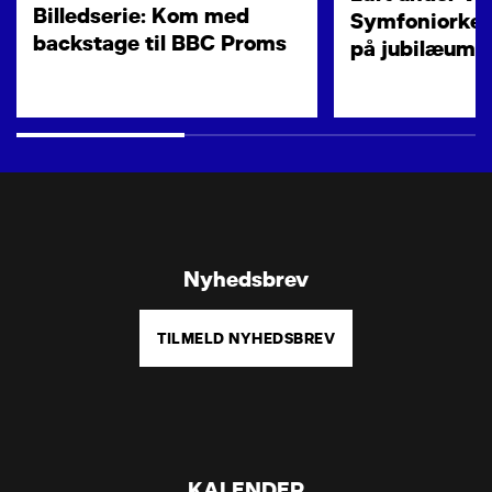
Billedserie: Kom med
Symfoniorkes
backstage til BBC Proms
på jubilæums
Nyhedsbrev
TILMELD NYHEDSBREV
KALENDER