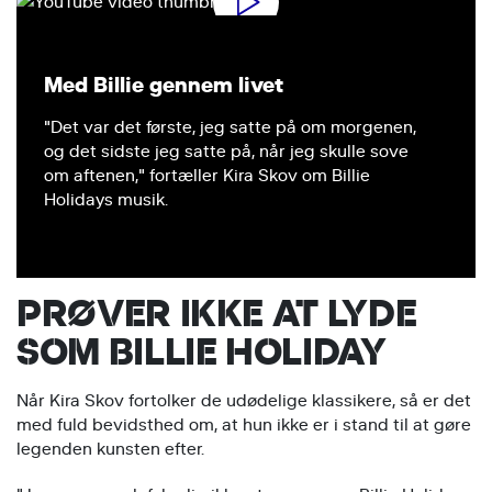
Med Billie gennem livet
"Det var det første, jeg satte på om morgenen,
og det sidste jeg satte på, når jeg skulle sove
om aftenen," fortæller Kira Skov om Billie
Holidays musik.
PRØVER IKKE AT LYDE
SOM BILLIE HOLIDAY
Når Kira Skov fortolker de udødelige klassikere, så er det
med fuld bevidsthed om, at hun ikke er i stand til at gøre
legenden kunsten efter.