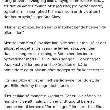
"Jeg prøver selvfølgelig ikke at synge som Billie Holiday,
for det vil være umuligt. Men jeg føler, jeg hylder hende,
og det er min kærlighed til hende, som er drivkraften i
det her projekt," siger Kira Skov.
"Hun er jo et ikon. Ingen har jo matchet hende hverken før
eller siden".
Men selvom Kira Skov ikke kan lyde som sit idol, så er der
alligevel noget af den samme lethed at spore i den
danske sangers fortolkninger. Siden hendes første
optrædener med Billie Holidays sange til Copenhagen
Jazz Festival for mere end 10 år siden er både
anmeldere og publikum gået begejstret fra koncerterne.
For Kira Skov er det en helt særlig evne hos idolet, der
gør Billie Holiday til noget helt specielt.
"Der er ikke så mange dikkedarer. Det er ikke sådan, at
hun skal vise alt muligt. Hun er vildt god til bare at
komme ind til kernen af fortællingen," forklarer Kira Skov.